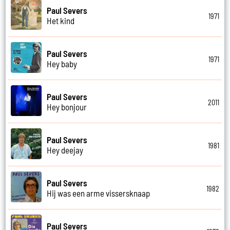
Paul Severs
1971
Het kind
Paul Severs
1971
Hey baby
Paul Severs
2011
Hey bonjour
Paul Severs
1981
Hey deejay
Paul Severs
1982
Hij was een arme vissersknaap
Paul Severs