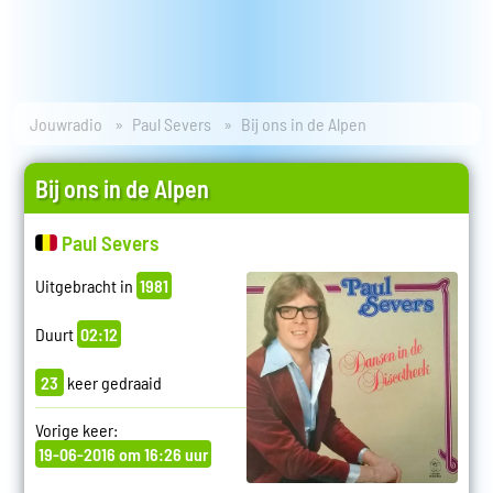
Jouwradio
Paul Severs
Bij ons in de Alpen
Bij ons in de Alpen
Paul Severs
Uitgebracht in
1981
Duurt
02:12
23
keer gedraaid
Vorige keer:
19-06-2016 om 16:26 uur