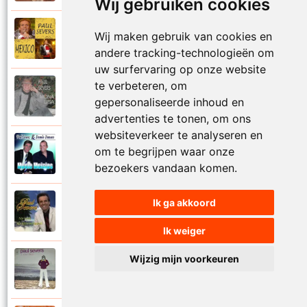
Wij gebruiken cookies
Paul Severs
Wij maken gebruik van cookies en
2011
Mexico
andere tracking-technologieën om
uw surfervaring op onze website
te verbeteren, om
Paul Severs
1987
gepersonaliseerde inhoud en
Mona Lisa
advertenties te tonen, om ons
websiteverkeer te analyseren en
Dennie Damaro en Paul Severs
om te begrijpen waar onze
2013
Mooie meisjes
bezoekers vandaan komen.
Ik ga akkoord
Paul Severs
2007
My love
Ik weiger
Wijzig mijn voorkeuren
Paul Severs
1973
Nee ga nu nog niet heen