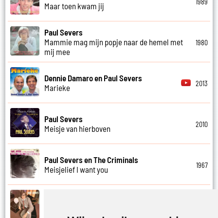
1989
Maar toen kwam jij
Paul Severs
Mammie mag mijn popje naar de hemel met
1980
mij mee
Dennie Damaro en Paul Severs
2013
Marieke
Paul Severs
2010
Meisje van hierboven
Paul Severs en The Criminals
1967
Meisjelief I want you
Paul Severs
1971
Met jou weet ik echt nooit