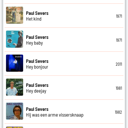
Paul Severs
1971
Het kind
Paul Severs
1971
Hey baby
Paul Severs
2011
Hey bonjour
Paul Severs
1981
Hey deejay
Paul Severs
1982
Hij was een arme vissersknaap