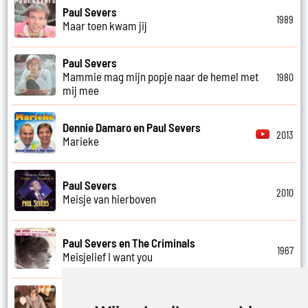
Paul Severs
1989
Maar toen kwam jij
Paul Severs
Mammie mag mijn popje naar de hemel met
1980
mij mee
Dennie Damaro en Paul Severs
2013
Marieke
Paul Severs
2010
Meisje van hierboven
Paul Severs en The Criminals
1967
Meisjelief I want you
Paul Severs