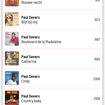
1991
Blauwe nacht
Paul Severs
1973
Blijf bij mij
Paul Severs
1987
Boulevard de la Madeleine
Paul Severs
1969
Catharina
Paul Severs
2000
Cindy
Paul Severs
2008
Country baby