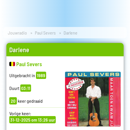
Jouwradio
Paul Severs
Darlene
Darlene
Paul Severs
Uitgebracht in
1989
Duurt
03:11
20
keer gedraaid
Vorige keer:
31-12-2025 om 13:26 uur