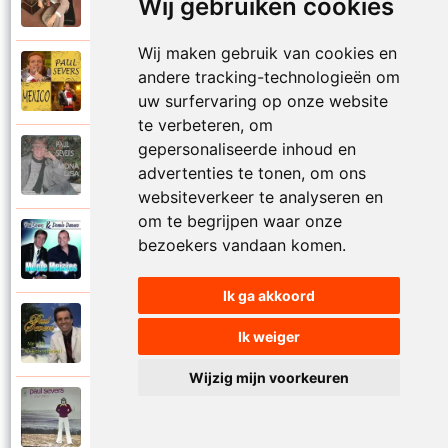
1971
Wij gebruiken cookies
Met jou weet ik echt nooit
Wij maken gebruik van cookies en
Paul Severs
andere tracking-technologieën om
2011
Mexico
uw surfervaring op onze website
te verbeteren, om
gepersonaliseerde inhoud en
Paul Severs
1987
advertenties te tonen, om ons
Mona Lisa
websiteverkeer te analyseren en
om te begrijpen waar onze
Dennie Damaro en Paul Severs
bezoekers vandaan komen.
2013
Mooie meisjes
Ik ga akkoord
Paul Severs
2007
Ik weiger
My love
Wijzig mijn voorkeuren
Paul Severs
1973
Nee ga nu nog niet heen