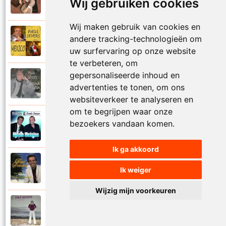
1971
Wij gebruiken cookies
Met jou weet ik echt nooit
Wij maken gebruik van cookies en
Paul Severs
andere tracking-technologieën om
2011
Mexico
uw surfervaring op onze website
te verbeteren, om
gepersonaliseerde inhoud en
Paul Severs
1987
advertenties te tonen, om ons
Mona Lisa
websiteverkeer te analyseren en
om te begrijpen waar onze
Dennie Damaro en Paul Severs
bezoekers vandaan komen.
2013
Mooie meisjes
Ik ga akkoord
Paul Severs
2007
Ik weiger
My love
Wijzig mijn voorkeuren
Paul Severs
1973
Nee ga nu nog niet heen