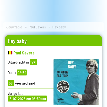
Jouwradio
Paul Severs
Hey baby
Hey baby
Paul Severs
Uitgebracht in
1971
Duurt
02:54
58
keer gedraaid
Vorige keer:
15-07-2026 om 06:50 uur