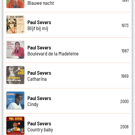
1991
Blauwe nacht
Paul Severs
1973
Blijf bij mij
Paul Severs
1987
Boulevard de la Madeleine
Paul Severs
1969
Catharina
Paul Severs
2000
Cindy
Paul Severs
2008
Country baby