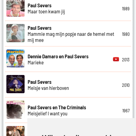
Paul Severs
1989
Maar toen kwam jij
Paul Severs
Mammie mag mijn popje naar de hemel met
1980
mij mee
Dennie Damaro en Paul Severs
2013
Marieke
Paul Severs
2010
Meisje van hierboven
Paul Severs en The Criminals
1967
Meisjelief I want you
Paul Severs