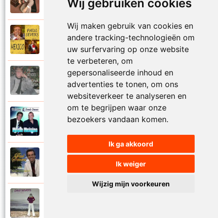
1971
Wij gebruiken cookies
Met jou weet ik echt nooit
Wij maken gebruik van cookies en
Paul Severs
andere tracking-technologieën om
2011
Mexico
uw surfervaring op onze website
te verbeteren, om
gepersonaliseerde inhoud en
Paul Severs
1987
advertenties te tonen, om ons
Mona Lisa
websiteverkeer te analyseren en
om te begrijpen waar onze
Dennie Damaro en Paul Severs
bezoekers vandaan komen.
2013
Mooie meisjes
Ik ga akkoord
Paul Severs
2007
Ik weiger
My love
Wijzig mijn voorkeuren
Paul Severs
1973
Nee ga nu nog niet heen