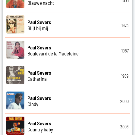
1991
Blauwe nacht
Paul Severs
1973
Blijf bij mij
Paul Severs
1987
Boulevard de la Madeleine
Paul Severs
1969
Catharina
Paul Severs
2000
Cindy
Paul Severs
2008
Country baby