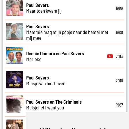
Paul Severs
1989
Maar toen kwam jij
Paul Severs
Mammie mag mijn popje naar de hemel met
1980
mij mee
Dennie Damaro en Paul Severs
2013
Marieke
Paul Severs
2010
Meisje van hierboven
Paul Severs en The Criminals
1967
Meisjelief I want you
Paul Severs