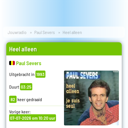
Jouwradio
Paul Severs
Heel alleen
Heel alleen
Paul Severs
Uitgebracht in
1993
Duurt
03:25
82
keer gedraaid
Vorige keer:
07-07-2026 om 10:20 uur