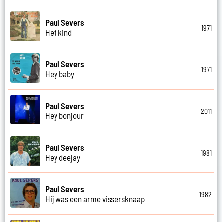
Paul Severs
1971
Het kind
Paul Severs
1971
Hey baby
Paul Severs
2011
Hey bonjour
Paul Severs
1981
Hey deejay
Paul Severs
1982
Hij was een arme vissersknaap