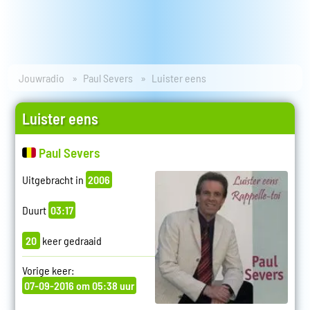
Jouwradio
Paul Severs
Luister eens
Luister eens
Paul Severs
Uitgebracht in
2006
Duurt
03:17
20
keer gedraaid
Vorige keer:
07-09-2016 om 05:38 uur