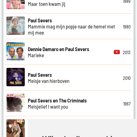
1989
Maar toen kwam jij
Paul Severs
Mammie mag mijn popje naar de hemel met
1980
mij mee
Dennie Damaro en Paul Severs
2013
Marieke
Paul Severs
2010
Meisje van hierboven
Paul Severs en The Criminals
1967
Meisjelief I want you
Paul Severs
1971
Met jou weet ik echt nooit