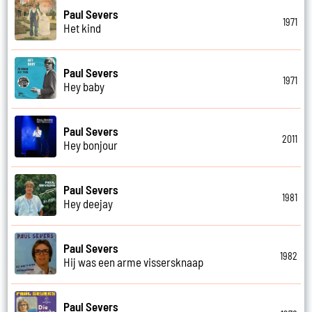
Paul Severs
1971
Het kind
Paul Severs
1971
Hey baby
Paul Severs
2011
Hey bonjour
Paul Severs
1981
Hey deejay
Paul Severs
1982
Hij was een arme vissersknaap
Paul Severs