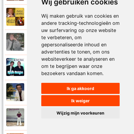
Wij gebruiken cookies
Paul Severs
Wij maken gebruik van cookies en
2011
Mexico
andere tracking-technologieën om
uw surfervaring op onze website
te verbeteren, om
Paul Severs
1987
gepersonaliseerde inhoud en
Mona Lisa
advertenties te tonen, om ons
websiteverkeer te analyseren en
Dennie Damaro en Paul Severs
om te begrijpen waar onze
2013
Mooie meisjes
bezoekers vandaan komen.
Ik ga akkoord
Paul Severs
2007
My love
Ik weiger
Wijzig mijn voorkeuren
Paul Severs
1973
Nee ga nu nog niet heen