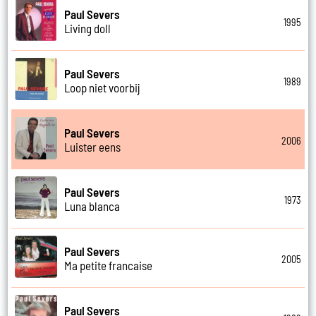
Paul Severs
1995
Living doll
Paul Severs
1989
Loop niet voorbij
Paul Severs
2006
Luister eens
Paul Severs
1973
Luna blanca
Paul Severs
2005
Ma petite francaise
Paul Severs