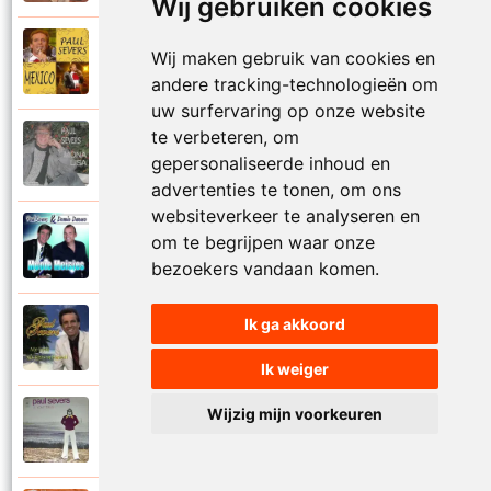
Wij gebruiken cookies
Paul Severs
Wij maken gebruik van cookies en
2011
Mexico
andere tracking-technologieën om
uw surfervaring op onze website
te verbeteren, om
Paul Severs
1987
gepersonaliseerde inhoud en
Mona Lisa
advertenties te tonen, om ons
websiteverkeer te analyseren en
Dennie Damaro en Paul Severs
om te begrijpen waar onze
2013
Mooie meisjes
bezoekers vandaan komen.
Ik ga akkoord
Paul Severs
2007
My love
Ik weiger
Wijzig mijn voorkeuren
Paul Severs
1973
Nee ga nu nog niet heen