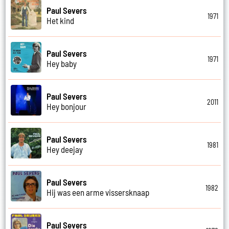
Paul Severs
1971
Het kind
Paul Severs
1971
Hey baby
Paul Severs
2011
Hey bonjour
Paul Severs
1981
Hey deejay
Paul Severs
1982
Hij was een arme vissersknaap
Paul Severs