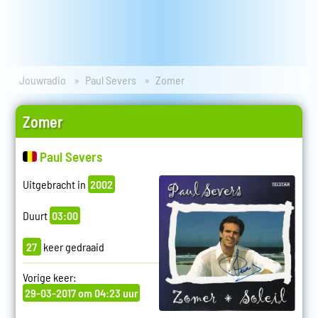
Jouwradio
Paul Severs
Zomer
Zomer
Paul Severs
Uitgebracht in
2002
Duurt
03:00
27
keer gedraaid
Vorige keer:
29-03-2017 om 04:23 uur