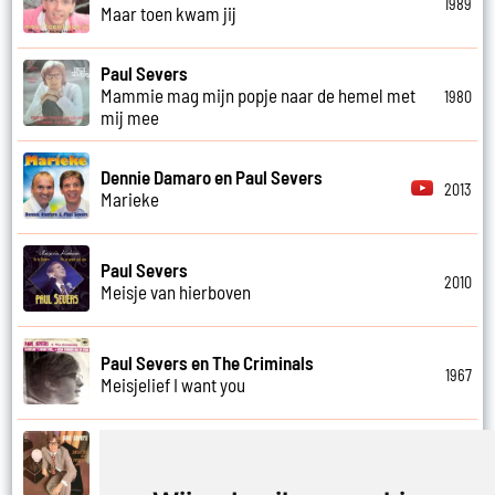
1989
Maar toen kwam jij
Paul Severs
Mammie mag mijn popje naar de hemel met
1980
mij mee
Dennie Damaro en Paul Severs
2013
Marieke
Paul Severs
2010
Meisje van hierboven
Paul Severs en The Criminals
1967
Meisjelief I want you
Paul Severs
1971
Met jou weet ik echt nooit