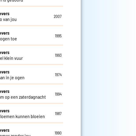
evers
2007
o van jou
evers
1995
 ogen toe
evers
1993
el klein vuur
evers
1974
aan in je ogen
evers
1994
m op een zaterdagnacht
evers
1987
loemen kunnen bloeien
evers
1990
omer zonder jou