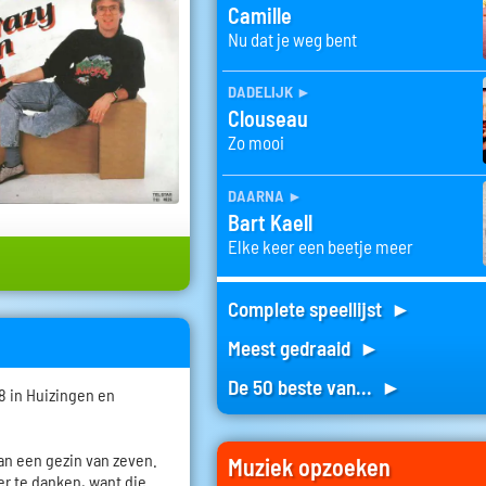
Camille
Nu dat je weg bent
dadelijk
►
Clouseau
Zo mooi
daarna
►
Bart Kaell
Elke keer een beetje meer
Complete speellijst ►
Meest gedraaid ►
De 50 beste van... ►
8 in Huizingen en
van een gezin van zeven.
Muziek opzoeken
der te danken, want die