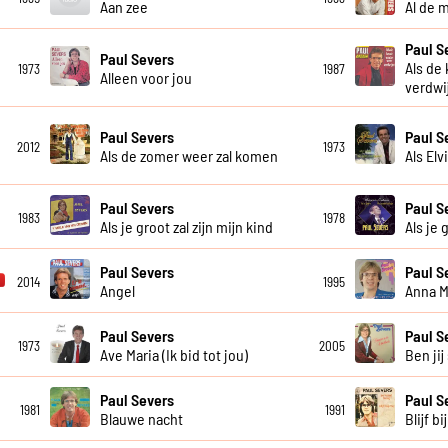
Aan zee
Al de 
Paul S
Paul Severs
Als de
1973
1987
Alleen voor jou
verdwi
Paul Severs
Paul S
2012
1973
Als de zomer weer zal komen
Als Elv
Paul Severs
Paul S
1983
1978
Als je groot zal zijn mijn kind
Als je 
Paul Severs
Paul S
2014
1995
Angel
Anna M
Paul Severs
Paul S
1973
2005
Ave Maria (Ik bid tot jou)
Ben jij
Paul Severs
Paul S
1981
1991
Blauwe nacht
Blijf bi