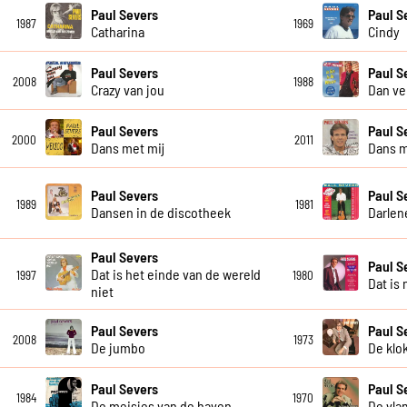
Paul Severs
Paul S
1987
1969
Catharina
Cindy
Paul Severs
Paul S
2008
1988
Crazy van jou
Dan ve
Paul Severs
Paul S
2000
2011
Dans met mij
Dans m
Paul Severs
Paul S
1989
1981
Dansen in de discotheek
Darlen
Paul Severs
Paul S
Dat is het einde van de wereld
1997
1980
Dat is 
niet
Paul Severs
Paul S
2008
1973
De jumbo
De klo
Paul Severs
Paul S
1984
1970
De meisjes van de haven
De vla