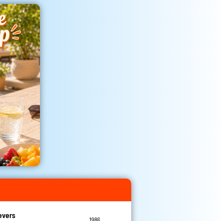
evers
1986