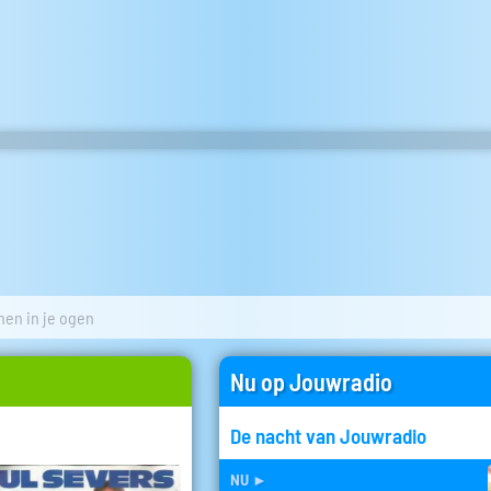
anen in je ogen
Nu op Jouwradio
De nacht van Jouwradio
nu
►