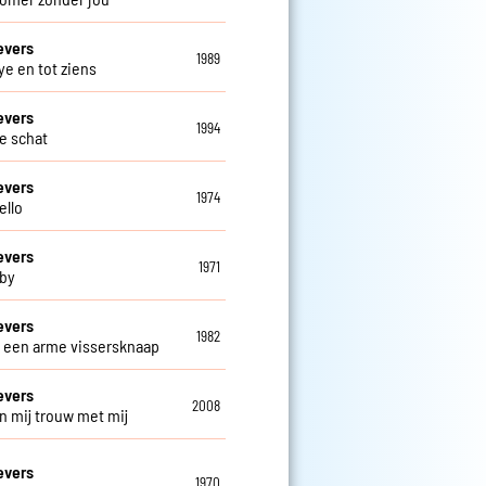
evers
1989
e en tot ziens
evers
1994
ve schat
evers
1974
ello
evers
1971
by
evers
1982
s een arme vissersknaap
evers
2008
n mij trouw met mij
evers
1970