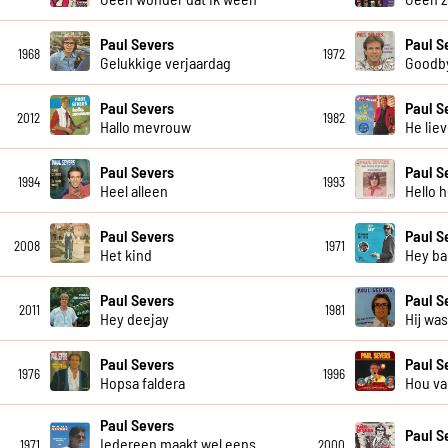
Paul Severs
Paul S
1968
1972
Gelukkige verjaardag
Goodby
Paul Severs
Paul S
2012
1982
Hallo mevrouw
He lie
Paul Severs
Paul S
1994
1993
Heel alleen
Hello h
Paul Severs
Paul S
2008
1971
Het kind
Hey ba
Paul Severs
Paul S
2011
1981
Hey deejay
Hij wa
Paul Severs
Paul S
1976
1996
Hopsa faldera
Hou va
Paul Severs
Paul S
Iedereen maakt wel eens
1971
2000