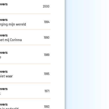
evers
2000
evers
1994
rging mijn wereld
evers
1990
et mij Corinna
evers
1989
e
evers
1995
niet waar
evers
1971
k
evers
1993
m is gedoofd