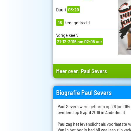
Duurt
03:20
18
keer gedraaid
Vorige keer:
21-12-2016 om 02:05 uur
Meer over:
Paul Severs
Biografie Paul Severs
Paul Severs werd geboren op 26 juni 194
overleed op 9 april 2019 in Anderlecht.
Paul zag het levenslicht als voorlaatste 
Van in het begin had hij veel aan zijn va