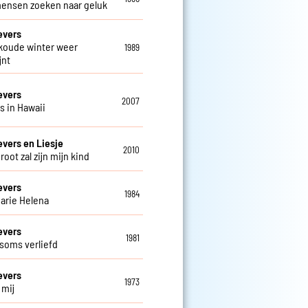
mensen zoeken naar geluk
evers
 koude winter weer
1989
jnt
evers
2007
is in Hawaii
evers en Liesje
2010
groot zal zijn mijn kind
evers
1984
arie Helena
evers
1981
 soms verliefd
evers
1973
j mij