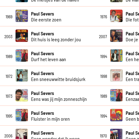
Paul Severs
Paul S
1969
1976
Die eerste zoen
Die fot
Paul Severs
Paul S
2003
2007
Dit huis is leeg zonder jou
Doe je
Paul Severs
Paul S
1989
1994
Durf het leven aan
Een he
Paul Severs
Paul S
1972
1998
Een sneeuwwitte bruidsjurk
Een tr
Paul Severs
Paul S
1973
1989
Eens was jij mijn zonneschijn
Eenzaa
Paul Severs
Paul S
1995
1994
Fluister in mijn oren
Geen b
Paul Severs
Paul S
2006
1970
Geen wonder dat ik ween
Geen z