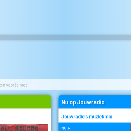
zen voor je mee
Nu op Jouwradio
Jouwradio's muziekmix
nu
►