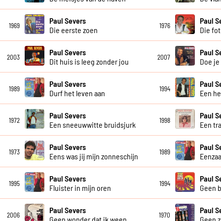
Paul Severs
Paul S
1969
1976
Die eerste zoen
Die fot
Paul Severs
Paul S
2003
2007
Dit huis is leeg zonder jou
Doe je
Paul Severs
Paul S
1989
1994
Durf het leven aan
Een he
Paul Severs
Paul S
1972
1998
Een sneeuwwitte bruidsjurk
Een tr
Paul Severs
Paul S
1973
1989
Eens was jij mijn zonneschijn
Eenzaa
Paul Severs
Paul S
1995
1994
Fluister in mijn oren
Geen b
Paul Severs
Paul S
2006
1970
Geen wonder dat ik ween
Geen z