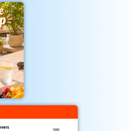
evers
1986