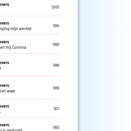
evers
2000
evers
1994
rging mijn wereld
evers
1990
et mij Corinna
evers
1989
e
evers
1995
niet waar
evers
1971
k
evers
1993
m is gedoofd