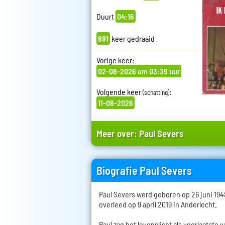
Duurt
04:16
891
keer gedraaid
Vorige keer:
02-08-2026 om 03:39 uur
Volgende keer
:
(schatting)
11-08-2026
Meer over:
Paul Severs
Biografie Paul Severs
Paul Severs werd geboren op 26 juni 194
overleed op 9 april 2019 in Anderlecht.
Paul zag het levenslicht als voorlaatste 