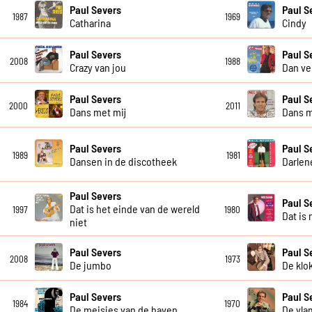
Paul Severs
Paul S
1987
1969
Catharina
Cindy
Paul Severs
Paul S
2008
1988
Crazy van jou
Dan ve
Paul Severs
Paul S
2000
2011
Dans met mij
Dans m
Paul Severs
Paul S
1989
1981
Dansen in de discotheek
Darlen
Paul Severs
Paul S
Dat is het einde van de wereld
1997
1980
Dat is 
niet
Paul Severs
Paul S
2008
1973
De jumbo
De klo
Paul Severs
Paul S
1984
1970
De meisjes van de haven
De vla