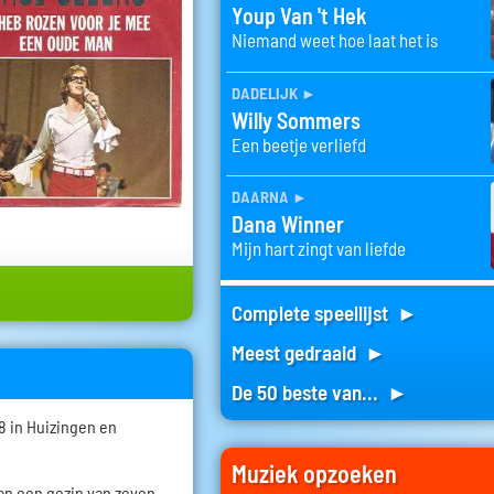
Youp Van 't Hek
Niemand weet hoe laat het is
dadelijk
►
Willy Sommers
Een beetje verliefd
daarna
►
Dana Winner
Mijn hart zingt van liefde
Complete speellijst ►
Meest gedraaid ►
De 50 beste van... ►
8 in Huizingen en
Muziek opzoeken
van een gezin van zeven.