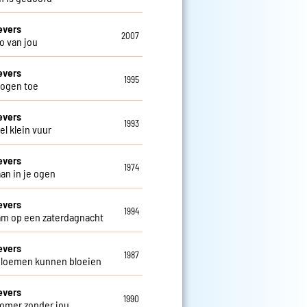
evers
2007
o van jou
evers
1995
 ogen toe
evers
1993
el klein vuur
evers
1974
aan in je ogen
evers
1994
m op een zaterdagnacht
evers
1987
loemen kunnen bloeien
evers
1990
omer zonder jou