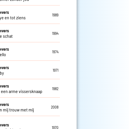
evers
1989
e en tot ziens
evers
1994
ve schat
evers
1974
ello
evers
1971
by
evers
1982
s een arme vissersknaap
evers
2008
n mij trouw met mij
evers
1970