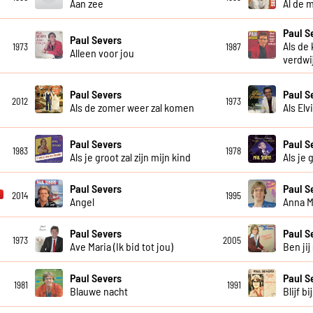
Aan zee
Al de 
Paul S
Paul Severs
Als de
1973
1987
Alleen voor jou
verdwi
Paul Severs
Paul S
2012
1973
Als de zomer weer zal komen
Als Elv
Paul Severs
Paul S
1983
1978
Als je groot zal zijn mijn kind
Als je 
Paul Severs
Paul S
2014
1995
Angel
Anna M
Paul Severs
Paul S
1973
2005
Ave Maria (Ik bid tot jou)
Ben jij
Paul Severs
Paul S
1981
1991
Blauwe nacht
Blijf bi