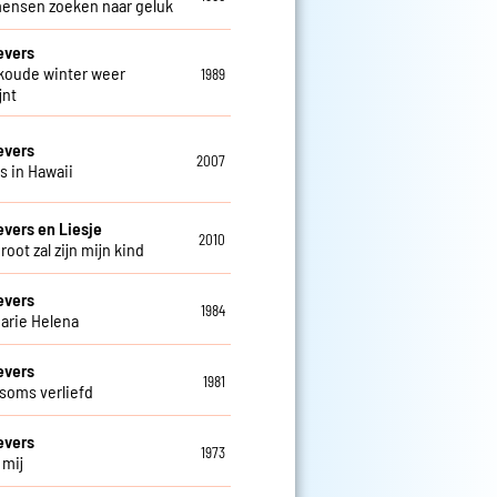
mensen zoeken naar geluk
evers
 koude winter weer
1989
jnt
evers
2007
is in Hawaii
evers en Liesje
2010
groot zal zijn mijn kind
evers
1984
arie Helena
evers
1981
 soms verliefd
evers
1973
j mij