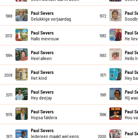
Paul Severs
Paul S
1968
1972
Gelukkige verjaardag
Goodby
Paul Severs
Paul S
2012
1982
Hallo mevrouw
He lie
Paul Severs
Paul S
1994
1993
Heel alleen
Hello h
Paul Severs
Paul S
2008
1971
Het kind
Hey ba
Paul Severs
Paul S
2011
1981
Hey deejay
Hij wa
Paul Severs
Paul S
1976
1996
Hopsa faldera
Hou va
Paul Severs
Paul S
Iedereen maakt wel eens
1971
2000