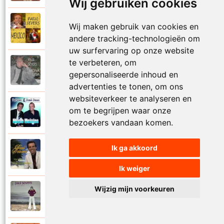
Wij gebruiken cookies
Paul Severs
Wij maken gebruik van cookies en
2011
Mexico
andere tracking-technologieën om
uw surfervaring op onze website
te verbeteren, om
Paul Severs
1987
gepersonaliseerde inhoud en
Mona Lisa
advertenties te tonen, om ons
websiteverkeer te analyseren en
Dennie Damaro en Paul Severs
om te begrijpen waar onze
2013
Mooie meisjes
bezoekers vandaan komen.
Ik ga akkoord
Paul Severs
2007
My love
Ik weiger
Wijzig mijn voorkeuren
Paul Severs
1973
Nee ga nu nog niet heen