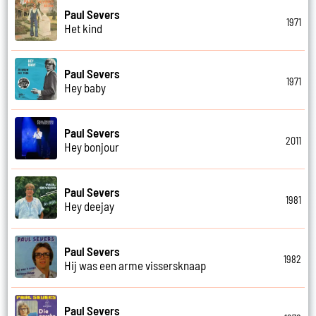
Paul Severs
1971
Het kind
Paul Severs
1971
Hey baby
Paul Severs
2011
Hey bonjour
Paul Severs
1981
Hey deejay
Paul Severs
1982
Hij was een arme vissersknaap
Paul Severs