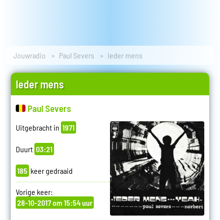
Jouwradio
Paul Severs
Ieder mens
Ieder mens
Paul Severs
Uitgebracht in
1971
Duurt
03:21
185
keer gedraaid
Vorige keer:
28-10-2017 om 15:54 uur