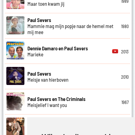
1989
Maar toen kwam jij
Paul Severs
Mammie mag mijn popje naar de hemel met
1980
mij mee
Dennie Damaro en Paul Severs
2013
Marieke
Paul Severs
2010
Meisje van hierboven
Paul Severs en The Criminals
1967
Meisjelief I want you
Paul Severs
1971
Met jou weet ik echt nooit