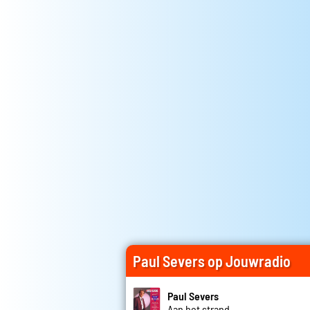
Paul Severs op Jouwradio
Paul Severs
Aan het strand