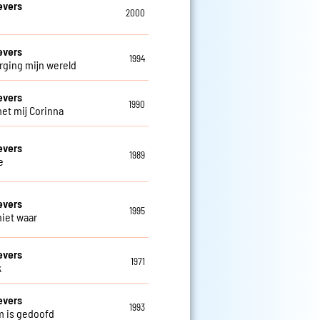
evers
2000
evers
1994
rging mijn wereld
evers
1990
et mij Corinna
evers
1989
e
evers
1995
niet waar
evers
1971
k
evers
1993
m is gedoofd