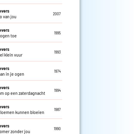
evers
2007
o van jou
evers
1995
 ogen toe
evers
1993
el klein vuur
evers
1974
aan in je ogen
evers
1994
m op een zaterdagnacht
evers
1987
loemen kunnen bloeien
evers
1990
omer zonder jou