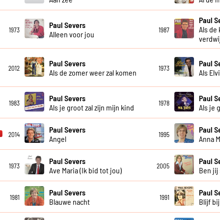
Paul S
Paul Severs
Als de
1973
1987
Alleen voor jou
verdwi
Paul Severs
Paul S
2012
1973
Als de zomer weer zal komen
Als Elv
Paul Severs
Paul S
1983
1978
Als je groot zal zijn mijn kind
Als je 
Paul Severs
Paul S
2014
1995
Angel
Anna M
Paul Severs
Paul S
1973
2005
Ave Maria (Ik bid tot jou)
Ben jij
Paul Severs
Paul S
1981
1991
Blauwe nacht
Blijf bi