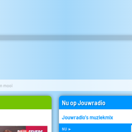
en mooi
Nu op Jouwradio
Jouwradio's muziekmix
nu
►