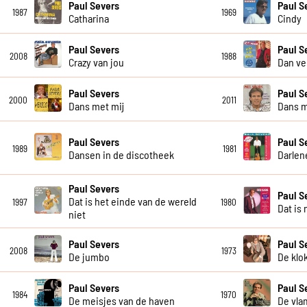
Paul Severs
Paul S
1987
1969
Catharina
Cindy
Paul Severs
Paul S
2008
1988
Crazy van jou
Dan ve
Paul Severs
Paul S
2000
2011
Dans met mij
Dans m
Paul Severs
Paul S
1989
1981
Dansen in de discotheek
Darlen
Paul Severs
Paul S
Dat is het einde van de wereld
1997
1980
Dat is 
niet
Paul Severs
Paul S
2008
1973
De jumbo
De klo
Paul Severs
Paul S
1984
1970
De meisjes van de haven
De vla