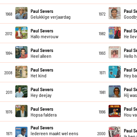
Paul Severs
Paul S
1968
1972
Gelukkige verjaardag
Goodby
Paul Severs
Paul S
2012
1982
Hallo mevrouw
He lie
Paul Severs
Paul S
1994
1993
Heel alleen
Hello h
Paul Severs
Paul S
2008
1971
Het kind
Hey ba
Paul Severs
Paul S
2011
1981
Hey deejay
Hij wa
Paul Severs
Paul S
1976
1996
Hopsa faldera
Hou va
Paul Severs
Paul S
Iedereen maakt wel eens
1971
2000
Ik ben 