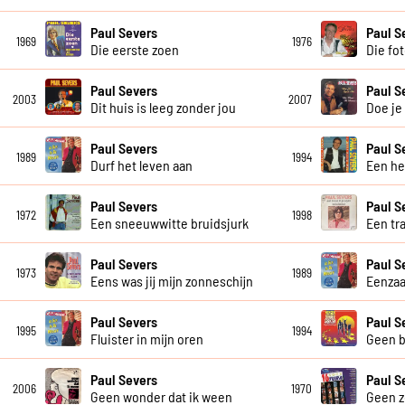
Paul Severs
Paul S
1969
1976
Die eerste zoen
Die fot
Paul Severs
Paul S
2003
2007
Dit huis is leeg zonder jou
Doe je
Paul Severs
Paul S
1989
1994
Durf het leven aan
Een he
Paul Severs
Paul S
1972
1998
Een sneeuwwitte bruidsjurk
Een tr
Paul Severs
Paul S
1973
1989
Eens was jij mijn zonneschijn
Eenzaa
Paul Severs
Paul S
1995
1994
Fluister in mijn oren
Geen b
Paul Severs
Paul S
2006
1970
Geen wonder dat ik ween
Geen z