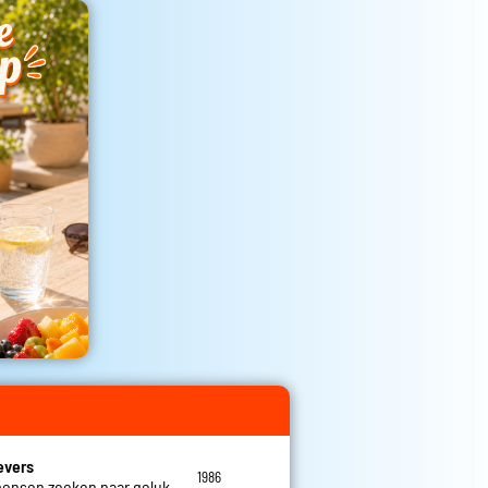
evers
1986
mensen zoeken naar geluk