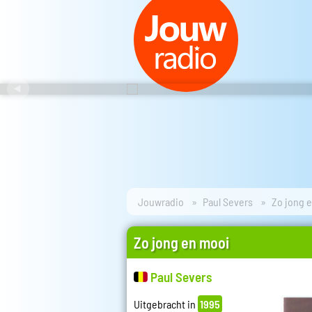
Jouwradio
Paul Severs
Zo jong 
Zo jong en mooi
Paul Severs
Uitgebracht in
1995