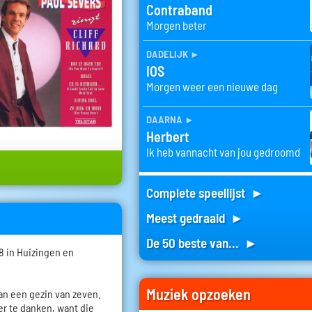
Contraband
Morgen beter
dadelijk
►
IOS
Morgen weer een nieuwe dag
daarna
►
Herbert
Ik heb vannacht van jou gedroomd
Complete speellijst ►
Meest gedraaid ►
De 50 beste van... ►
8 in Huizingen en
Muziek opzoeken
van een gezin van zeven.
der te danken, want die