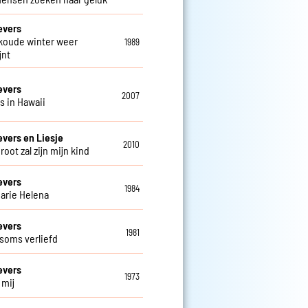
evers
 koude winter weer
1989
jnt
evers
2007
is in Hawaii
evers en Liesje
2010
groot zal zijn mijn kind
evers
1984
arie Helena
evers
1981
 soms verliefd
evers
1973
j mij