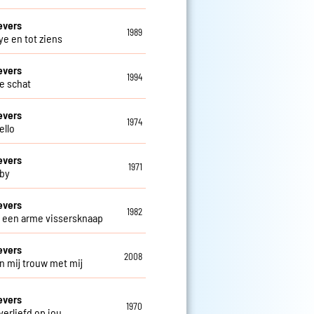
evers
1989
e en tot ziens
evers
1994
ve schat
evers
1974
ello
evers
1971
by
evers
1982
s een arme vissersknaap
evers
2008
n mij trouw met mij
evers
1970
verliefd op jou