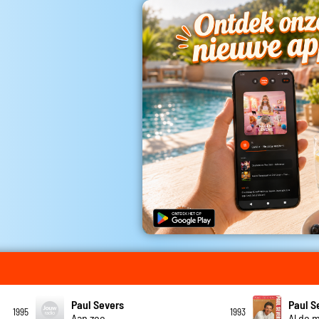
Paul Severs
Paul S
1995
1993
Aan zee
Al de 