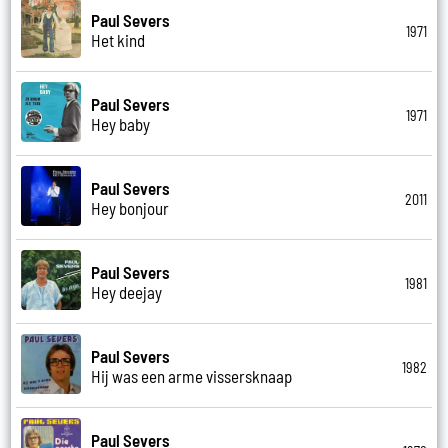
Paul Severs
1971
Het kind
Paul Severs
1971
Hey baby
Paul Severs
2011
Hey bonjour
Paul Severs
1981
Hey deejay
Paul Severs
1982
Hij was een arme vissersknaap
Paul Severs