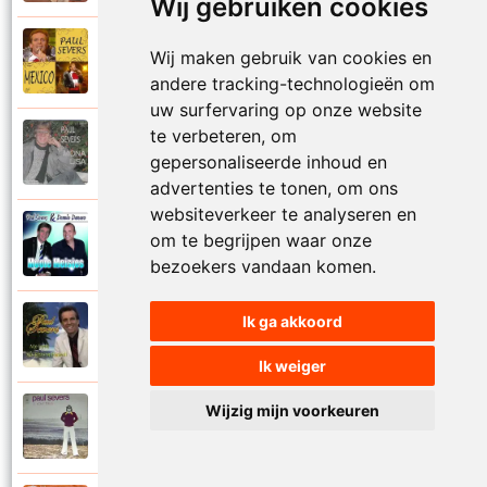
Wij gebruiken cookies
Paul Severs
Wij maken gebruik van cookies en
2011
Mexico
andere tracking-technologieën om
uw surfervaring op onze website
te verbeteren, om
Paul Severs
1987
gepersonaliseerde inhoud en
Mona Lisa
advertenties te tonen, om ons
websiteverkeer te analyseren en
Dennie Damaro en Paul Severs
om te begrijpen waar onze
2013
Mooie meisjes
bezoekers vandaan komen.
Ik ga akkoord
Paul Severs
2007
My love
Ik weiger
Wijzig mijn voorkeuren
Paul Severs
1973
Nee ga nu nog niet heen