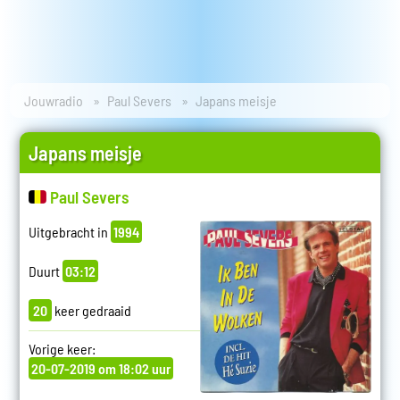
Jouwradio
Paul Severs
Japans meisje
Japans meisje
Paul Severs
Uitgebracht in
1994
Duurt
03:12
20
keer gedraaid
Vorige keer:
20-07-2019 om 18:02 uur