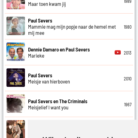
1989
Maar toen kwam jij
Paul Severs
Mammie mag mijn popje naar de hemel met
1980
mij mee
Dennie Damaro en Paul Severs
2013
Marieke
Paul Severs
2010
Meisje van hierboven
Paul Severs en The Criminals
1967
Meisjelief I want you
Paul Severs
1971
Met jou weet ik echt nooit