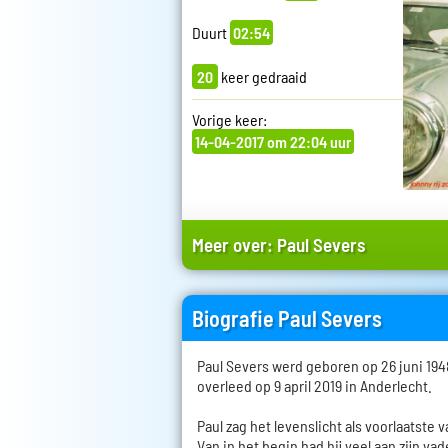
Duurt
02:54
20
keer gedraaid
Vorige keer:
14-04-2017 om 22:04 uur
Meer over:
Paul Severs
Biografie Paul Severs
Paul Severs werd geboren op 26 juni 194
overleed op 9 april 2019 in Anderlecht.
Paul zag het levenslicht als voorlaatste 
Van in het begin had hij veel aan zijn va