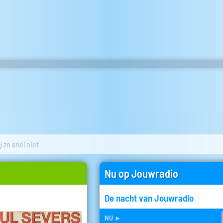
j zo snel niet
Nu op Jouwradio
De nacht van Jouwradio
nu
►