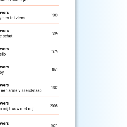
evers
1989
e en tot ziens
evers
1994
ve schat
evers
1974
ello
evers
1971
by
evers
1982
s een arme vissersknaap
evers
2008
n mij trouw met mij
evers
1970