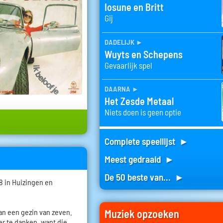
Iosune en Britt
Gij
dadelijk
►
Wuyts en Schepens
Gevaarlijk spel
daarna
►
Het Zesde Metaal
Niets doen is geen optie
Complete speellijst ►
Meest gedraaid ►
De 50 beste van... ►
8 in Huizingen en
van een gezin van zeven.
Muziek opzoeken
der te danken, want die