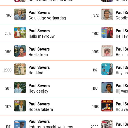
Paul Severs
Paul S
1968
1972
Gelukkige verjaardag
Goodby
Paul Severs
Paul S
2012
1982
Hallo mevrouw
He lie
Paul Severs
Paul S
1994
1993
Heel alleen
Hello h
Paul Severs
Paul S
2008
1971
Het kind
Hey ba
Paul Severs
Paul S
2011
1981
Hey deejay
Hij wa
Paul Severs
Paul S
1976
1996
Hopsa faldera
Hou va
Paul Severs
Paul S
Iedereen maakt wel eens
1971
2000