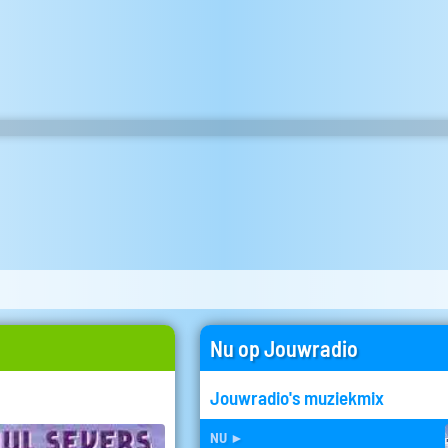
Nu op Jouwradio
Jouwradio's muziekmix
nu
►