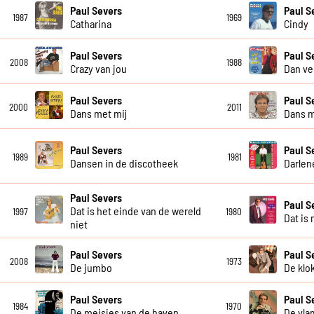
Paul Severs
Paul S
1987
1969
Catharina
Cindy
Paul Severs
Paul S
2008
1988
Crazy van jou
Dan ve
Paul Severs
Paul S
2000
2011
Dans met mij
Dans m
Paul Severs
Paul S
1989
1981
Dansen in de discotheek
Darlen
Paul Severs
Paul S
Dat is het einde van de wereld
1997
1980
Dat is 
niet
Paul Severs
Paul S
2008
1973
De jumbo
De klo
Paul Severs
Paul S
1984
1970
De meisjes van de haven
De vla