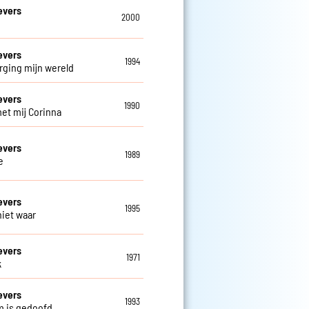
evers
2000
evers
1994
rging mijn wereld
evers
1990
et mij Corinna
evers
1989
e
evers
1995
niet waar
evers
1971
k
evers
1993
m is gedoofd