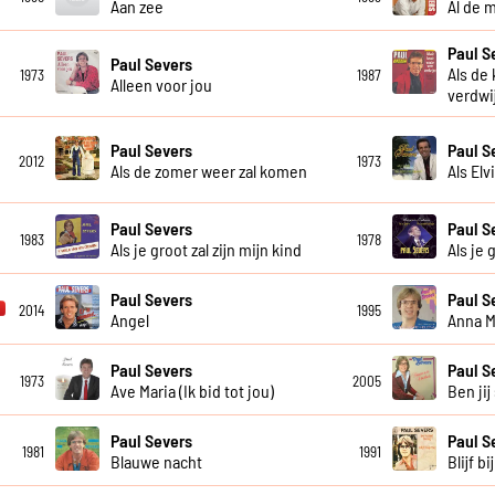
Aan zee
Al de 
Paul S
Paul Severs
Als de
1973
1987
Alleen voor jou
verdwi
Paul Severs
Paul S
2012
1973
Als de zomer weer zal komen
Als Elv
Paul Severs
Paul S
1983
1978
Als je groot zal zijn mijn kind
Als je 
Paul Severs
Paul S
2014
1995
Angel
Anna M
Paul Severs
Paul S
1973
2005
Ave Maria (Ik bid tot jou)
Ben jij
Paul Severs
Paul S
1981
1991
Blauwe nacht
Blijf bi