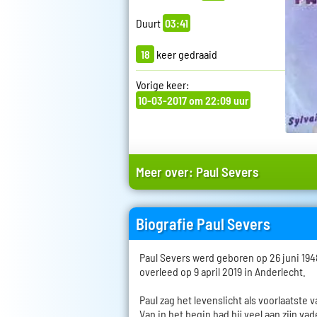
Duurt
03:41
18
keer gedraaid
Vorige keer:
10-03-2017 om 22:09 uur
Meer over:
Paul Severs
Biografie Paul Severs
Paul Severs werd geboren op 26 juni 194
overleed op 9 april 2019 in Anderlecht.
Paul zag het levenslicht als voorlaatste 
Van in het begin had hij veel aan zijn va