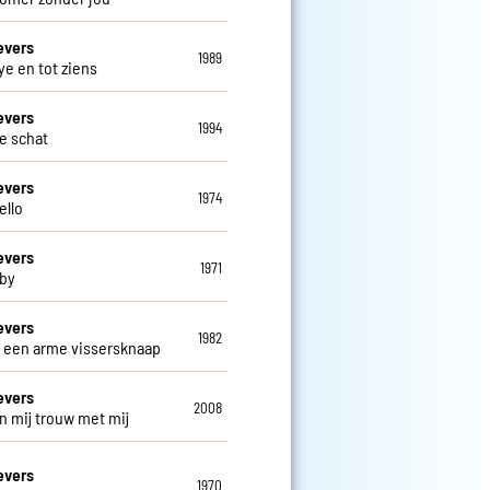
evers
1989
e en tot ziens
evers
1994
ve schat
evers
1974
ello
evers
1971
by
evers
1982
s een arme vissersknaap
evers
2008
n mij trouw met mij
evers
1970