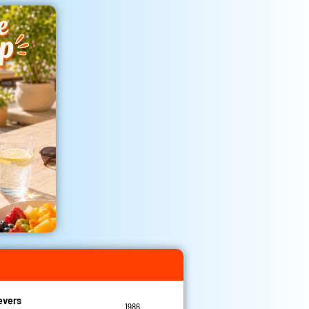
evers
1986