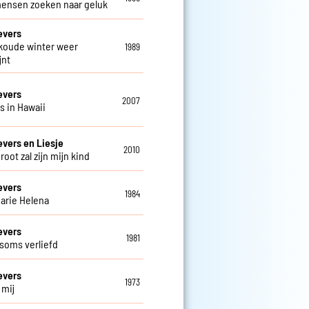
mensen zoeken naar geluk
evers
 koude winter weer
1989
jnt
evers
2007
is in Hawaii
evers en Liesje
2010
groot zal zijn mijn kind
evers
1984
arie Helena
evers
1981
 soms verliefd
evers
1973
j mij