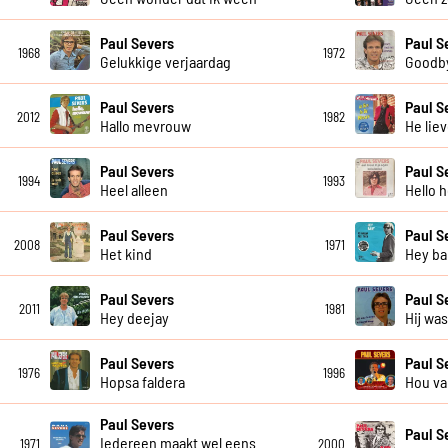
Paul Severs
Paul S
1968
1972
Gelukkige verjaardag
Goodby
Paul Severs
Paul S
2012
1982
Hallo mevrouw
He lie
Paul Severs
Paul S
1994
1993
Heel alleen
Hello h
Paul Severs
Paul S
2008
1971
Het kind
Hey ba
Paul Severs
Paul S
2011
1981
Hey deejay
Hij wa
Paul Severs
Paul S
1976
1996
Hopsa faldera
Hou va
Paul Severs
Paul S
Iedereen maakt wel eens
1971
2000