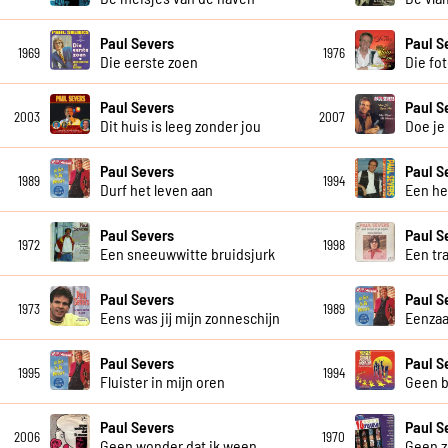
Paul Severs
Paul S
1969
1976
Die eerste zoen
Die fot
Paul Severs
Paul S
2003
2007
Dit huis is leeg zonder jou
Doe je
Paul Severs
Paul S
1989
1994
Durf het leven aan
Een he
Paul Severs
Paul S
1972
1998
Een sneeuwwitte bruidsjurk
Een tr
Paul Severs
Paul S
1973
1989
Eens was jij mijn zonneschijn
Eenzaa
Paul Severs
Paul S
1995
1994
Fluister in mijn oren
Geen b
Paul Severs
Paul S
2006
1970
Geen wonder dat ik ween
Geen z