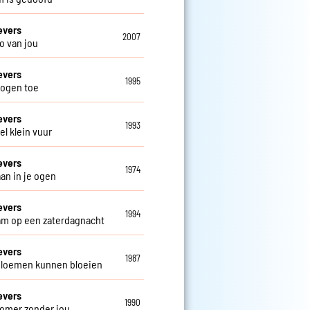
evers
2007
o van jou
evers
1995
 ogen toe
evers
1993
el klein vuur
evers
1974
aan in je ogen
evers
1994
m op een zaterdagnacht
evers
1987
loemen kunnen bloeien
evers
1990
omer zonder jou