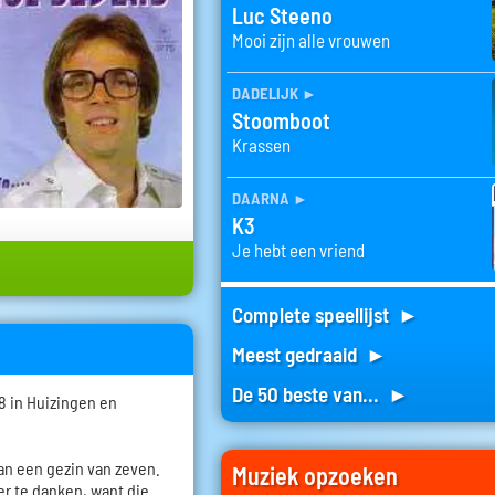
Luc Steeno
Mooi zijn alle vrouwen
dadelijk
►
Stoomboot
Krassen
daarna
►
K3
Je hebt een vriend
Complete speellijst ►
Meest gedraaid ►
De 50 beste van... ►
8 in Huizingen en
van een gezin van zeven.
Muziek opzoeken
der te danken, want die