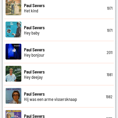
Paul Severs
1971
Het kind
Paul Severs
1971
Hey baby
Paul Severs
2011
Hey bonjour
Paul Severs
1981
Hey deejay
Paul Severs
1982
Hij was een arme vissersknaap
Paul Severs