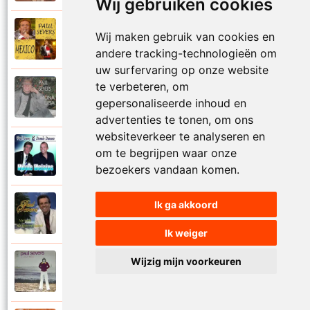
Wij gebruiken cookies
Paul Severs
Wij maken gebruik van cookies en
2011
Mexico
andere tracking-technologieën om
uw surfervaring op onze website
te verbeteren, om
Paul Severs
1987
gepersonaliseerde inhoud en
Mona Lisa
advertenties te tonen, om ons
websiteverkeer te analyseren en
Dennie Damaro en Paul Severs
om te begrijpen waar onze
2013
Mooie meisjes
bezoekers vandaan komen.
Ik ga akkoord
Paul Severs
2007
My love
Ik weiger
Wijzig mijn voorkeuren
Paul Severs
1973
Nee ga nu nog niet heen