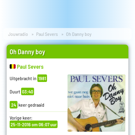
Jouwradio
Paul Severs
Oh Danny boy
Oh Danny boy
Paul Severs
Uitgebracht in
1981
Duurt
03:40
24
keer gedraaid
Vorige keer:
25-11-2016 om 06:07 uur