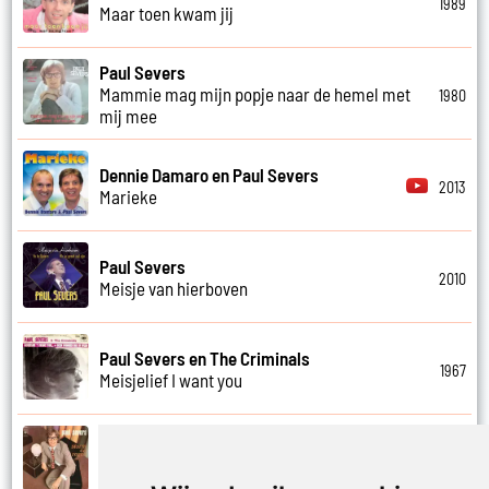
1989
Maar toen kwam jij
Paul Severs
Mammie mag mijn popje naar de hemel met
1980
mij mee
Dennie Damaro en Paul Severs
2013
Marieke
Paul Severs
2010
Meisje van hierboven
Paul Severs en The Criminals
1967
Meisjelief I want you
Paul Severs
1971
Met jou weet ik echt nooit