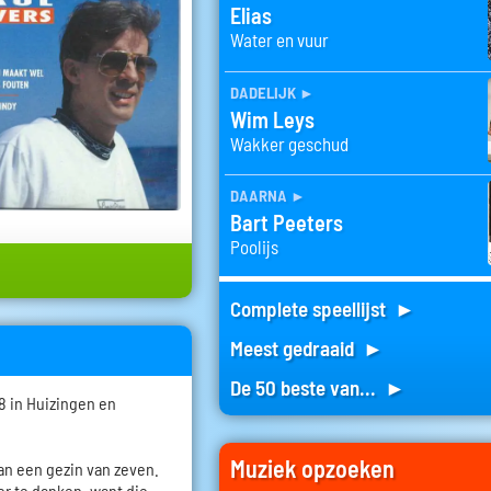
Elias
Water en vuur
dadelijk
►
Wim Leys
Wakker geschud
daarna
►
Bart Peeters
Poolijs
Complete speellijst ►
Meest gedraaid ►
De 50 beste van... ►
8 in Huizingen en
Muziek opzoeken
van een gezin van zeven.
der te danken, want die