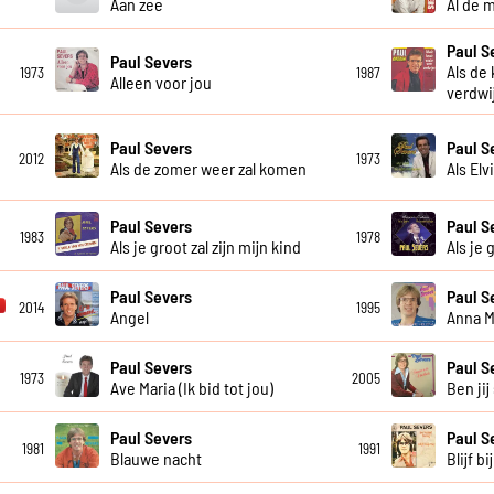
Aan zee
Al de 
Paul S
Paul Severs
Als de
1973
1987
Alleen voor jou
verdwi
Paul Severs
Paul S
2012
1973
Als de zomer weer zal komen
Als Elv
Paul Severs
Paul S
1983
1978
Als je groot zal zijn mijn kind
Als je 
Paul Severs
Paul S
2014
1995
Angel
Anna M
Paul Severs
Paul S
1973
2005
Ave Maria (Ik bid tot jou)
Ben jij
Paul Severs
Paul S
1981
1991
Blauwe nacht
Blijf bi