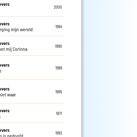
evers
2000
evers
1994
rging mijn wereld
evers
1990
et mij Corinna
evers
1989
e
evers
1995
niet waar
evers
1971
k
evers
1993
m is gedoofd