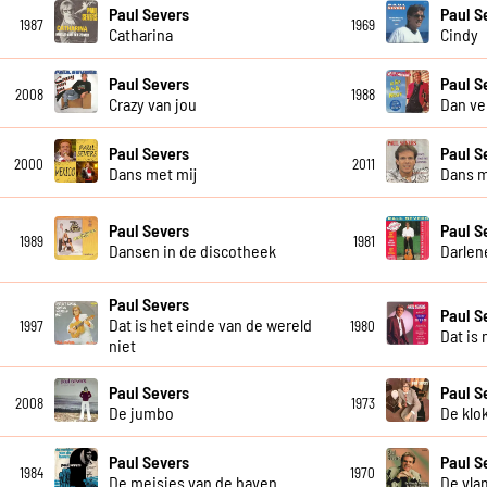
Paul Severs
Paul S
1987
1969
Catharina
Cindy
Paul Severs
Paul S
2008
1988
Crazy van jou
Dan ve
Paul Severs
Paul S
2000
2011
Dans met mij
Dans m
Paul Severs
Paul S
1989
1981
Dansen in de discotheek
Darlen
Paul Severs
Paul S
Dat is het einde van de wereld
1997
1980
Dat is 
niet
Paul Severs
Paul S
2008
1973
De jumbo
De klo
Paul Severs
Paul S
1984
1970
De meisjes van de haven
De vla