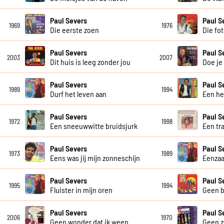
Paul Severs
Paul S
1969
1976
Die eerste zoen
Die fot
Paul Severs
Paul S
2003
2007
Dit huis is leeg zonder jou
Doe je
Paul Severs
Paul S
1989
1994
Durf het leven aan
Een he
Paul Severs
Paul S
1972
1998
Een sneeuwwitte bruidsjurk
Een tr
Paul Severs
Paul S
1973
1989
Eens was jij mijn zonneschijn
Eenzaa
Paul Severs
Paul S
1995
1994
Fluister in mijn oren
Geen b
Paul Severs
Paul S
2006
1970
Geen wonder dat ik ween
Geen z