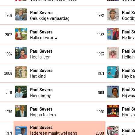
Paul Severs
Paul S
1968
1972
Gelukkige verjaardag
Goodby
Paul Severs
Paul S
2012
1982
Hallo mevrouw
He lie
Paul Severs
Paul S
1994
1993
Heel alleen
Hello h
Paul Severs
Paul S
2008
1971
Het kind
Hey ba
Paul Severs
Paul S
2011
1981
Hey deejay
Hij wa
Paul Severs
Paul S
1976
1996
Hopsa faldera
Hou va
Paul Severs
Paul S
Iedereen maakt wel eens
1971
2000