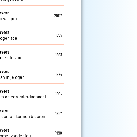
evers
2007
o van jou
evers
1995
 ogen toe
evers
1993
el klein vuur
evers
1974
aan in je ogen
evers
1994
m op een zaterdagnacht
evers
1987
loemen kunnen bloeien
evers
1990
omer zonder jou