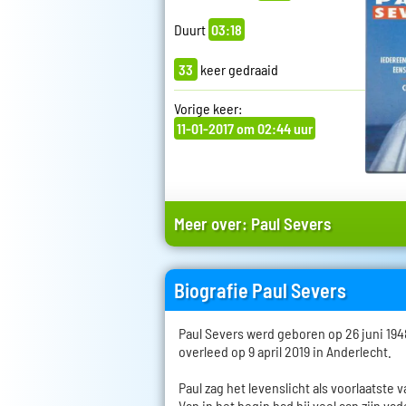
Duurt
03:18
33
keer gedraaid
Vorige keer:
11-01-2017 om 02:44 uur
Meer over:
Paul Severs
Biografie Paul Severs
Paul Severs werd geboren op 26 juni 194
overleed op 9 april 2019 in Anderlecht.
Paul zag het levenslicht als voorlaatste 
Van in het begin had hij veel aan zijn va