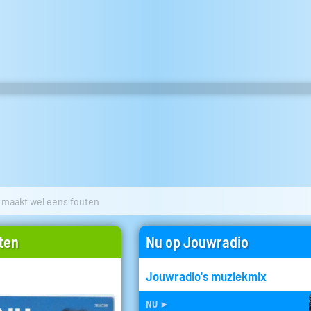
 maakt wel eens fouten
ten
Nu op Jouwradio
Jouwradio's muziekmix
nu
►