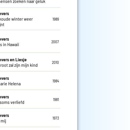
mensen zoeken naar geluk
evers
 koude winter weer
1989
jnt
evers
2007
is in Hawaii
evers en Liesje
2010
groot zal zijn mijn kind
evers
1984
arie Helena
evers
1981
 soms verliefd
evers
1973
j mij