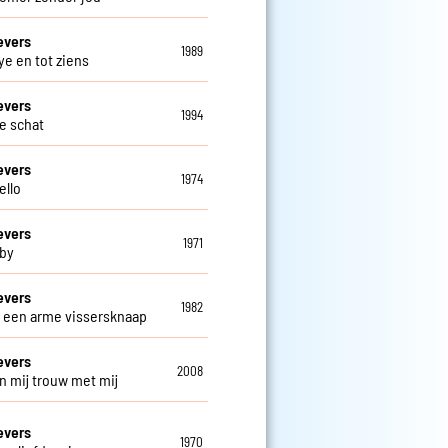
evers
1989
e en tot ziens
evers
1994
ve schat
evers
1974
ello
evers
1971
by
evers
1982
s een arme vissersknaap
evers
2008
n mij trouw met mij
evers
1970