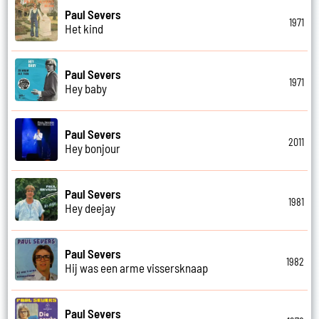
Paul Severs
1971
Het kind
Paul Severs
1971
Hey baby
Paul Severs
2011
Hey bonjour
Paul Severs
1981
Hey deejay
Paul Severs
1982
Hij was een arme vissersknaap
Paul Severs