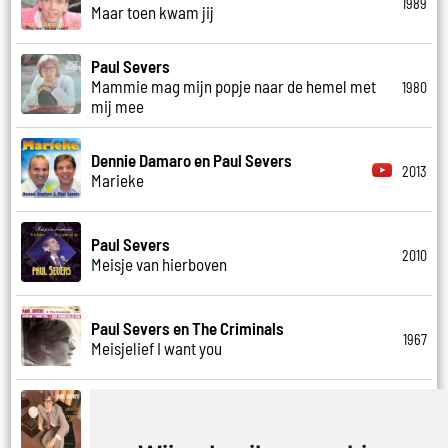
1989
Maar toen kwam jij
Paul Severs
Mammie mag mijn popje naar de hemel met
1980
mij mee
Dennie Damaro en Paul Severs
2013
Marieke
Paul Severs
2010
Meisje van hierboven
Paul Severs en The Criminals
1967
Meisjelief I want you
Paul Severs
1971
Met jou weet ik echt nooit