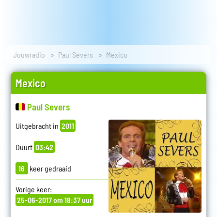
Jouwradio
Paul Severs
Mexico
Mexico
Paul Severs
Uitgebracht in
2011
Duurt
03:42
16
keer gedraaid
Vorige keer:
25-06-2017 om 18:37 uur