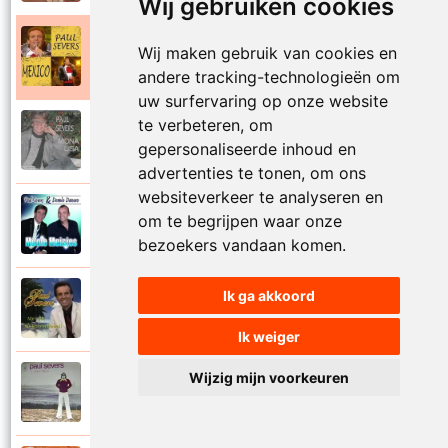
Wij gebruiken cookies
Paul Severs
Wij maken gebruik van cookies en
2011
Mexico
andere tracking-technologieën om
uw surfervaring op onze website
te verbeteren, om
Paul Severs
1987
gepersonaliseerde inhoud en
Mona Lisa
advertenties te tonen, om ons
websiteverkeer te analyseren en
Dennie Damaro en Paul Severs
om te begrijpen waar onze
2013
Mooie meisjes
bezoekers vandaan komen.
Ik ga akkoord
Paul Severs
2007
My love
Ik weiger
Wijzig mijn voorkeuren
Paul Severs
1973
Nee ga nu nog niet heen