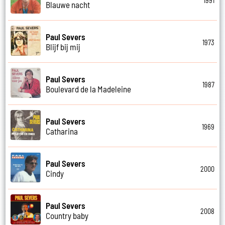
1991
Blauwe nacht
Paul Severs
1973
Blijf bij mij
Paul Severs
1987
Boulevard de la Madeleine
Paul Severs
1969
Catharina
Paul Severs
2000
Cindy
Paul Severs
2008
Country baby