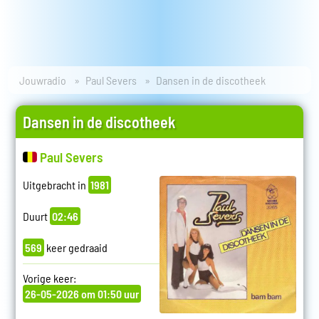
Jouwradio
Paul Severs
Dansen in de discotheek
Dansen in de discotheek
Paul Severs
Uitgebracht in
1981
Duurt
02:46
569
keer gedraaid
Vorige keer:
26-05-2026 om 01:50 uur