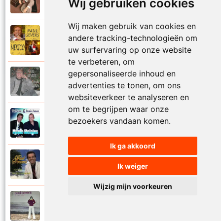
1971
Wij gebruiken cookies
Met jou weet ik echt nooit
Wij maken gebruik van cookies en
Paul Severs
andere tracking-technologieën om
2011
Mexico
uw surfervaring op onze website
te verbeteren, om
gepersonaliseerde inhoud en
Paul Severs
1987
advertenties te tonen, om ons
Mona Lisa
websiteverkeer te analyseren en
om te begrijpen waar onze
Dennie Damaro en Paul Severs
bezoekers vandaan komen.
2013
Mooie meisjes
Ik ga akkoord
Paul Severs
2007
Ik weiger
My love
Wijzig mijn voorkeuren
Paul Severs
1973
Nee ga nu nog niet heen