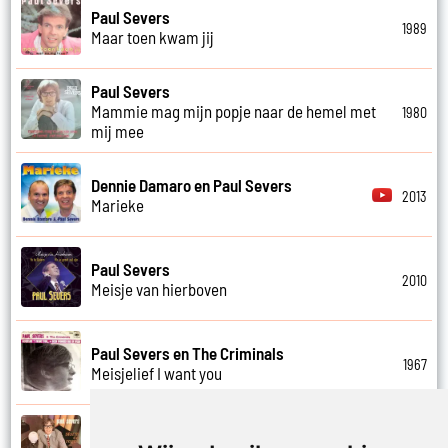
Paul Severs
1989
Maar toen kwam jij
Paul Severs
Mammie mag mijn popje naar de hemel met
1980
mij mee
Dennie Damaro en Paul Severs
2013
Marieke
Paul Severs
2010
Meisje van hierboven
Paul Severs en The Criminals
1967
Meisjelief I want you
Paul Severs