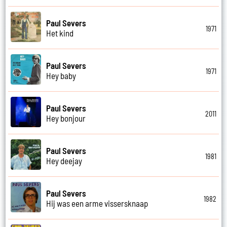
Paul Severs
1971
Het kind
Paul Severs
1971
Hey baby
Paul Severs
2011
Hey bonjour
Paul Severs
1981
Hey deejay
Paul Severs
1982
Hij was een arme vissersknaap