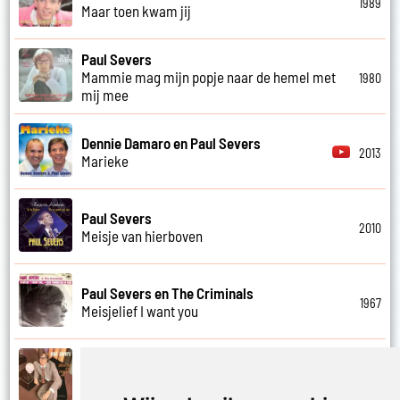
1989
Maar toen kwam jij
Paul Severs
Mammie mag mijn popje naar de hemel met
1980
mij mee
Dennie Damaro en Paul Severs
2013
Marieke
Paul Severs
2010
Meisje van hierboven
Paul Severs en The Criminals
1967
Meisjelief I want you
Paul Severs
1971
Met jou weet ik echt nooit