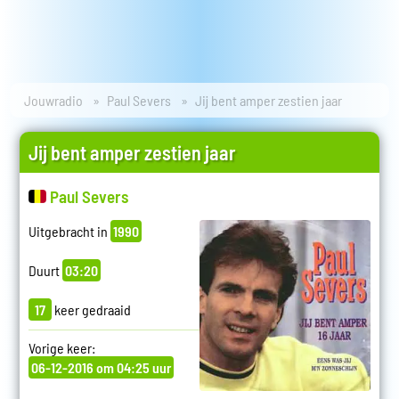
Jouwradio
Paul Severs
Jij bent amper zestien jaar
Jij bent amper zestien jaar
Paul Severs
Uitgebracht in
1990
Duurt
03:20
17
keer gedraaid
Vorige keer:
06-12-2016 om 04:25 uur