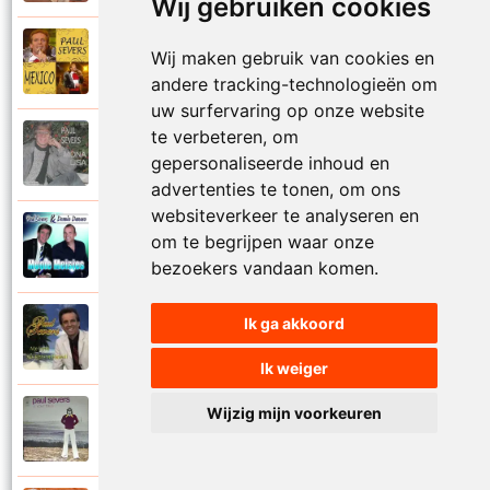
Wij gebruiken cookies
Paul Severs
Wij maken gebruik van cookies en
2011
Mexico
andere tracking-technologieën om
uw surfervaring op onze website
te verbeteren, om
Paul Severs
1987
gepersonaliseerde inhoud en
Mona Lisa
advertenties te tonen, om ons
websiteverkeer te analyseren en
Dennie Damaro en Paul Severs
om te begrijpen waar onze
2013
Mooie meisjes
bezoekers vandaan komen.
Ik ga akkoord
Paul Severs
2007
My love
Ik weiger
Wijzig mijn voorkeuren
Paul Severs
1973
Nee ga nu nog niet heen