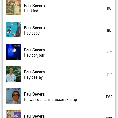
Paul Severs
1971
Het kind
Paul Severs
1971
Hey baby
Paul Severs
2011
Hey bonjour
Paul Severs
1981
Hey deejay
Paul Severs
1982
Hij was een arme vissersknaap
Paul Severs