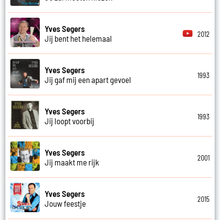
Yves Segers
2012
Jij bent het helemaal
Yves Segers
1993
Jij gaf mij een apart gevoel
Yves Segers
1993
Jij loopt voorbij
Yves Segers
2001
Jij maakt me rijk
Yves Segers
2015
Jouw feestje