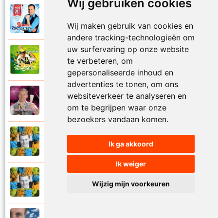
Wij gebruiken cookies
Yves Segers
2015
Verdomd ik mis je
Wij maken gebruik van cookies en
andere tracking-technologieën om
uw surfervaring op onze website
Yves Segers
te verbeteren, om
2019
Vi va vogeltje
gepersonaliseerde inhoud en
advertenties te tonen, om ons
websiteverkeer te analyseren en
Yves Segers
2012
Vlaamse hitmix
om te begrijpen waar onze
bezoekers vandaan komen.
Yves Segers
2001
Ik ga akkoord
Vleugels van geluk
Ik weiger
Yves Segers
2001
Wijzig mijn voorkeuren
Voel je vrij