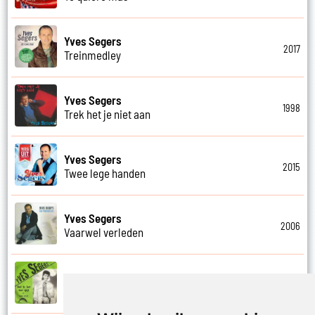
Yves Segers
2017
Treinmedley
Yves Segers
1998
Trek het je niet aan
Yves Segers
2015
Twee lege handen
Yves Segers
2006
Vaarwel verleden
Yves Segers
1989
Veel te laat voor spijt