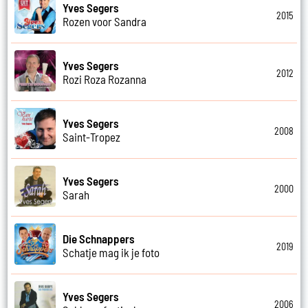
Yves Segers
2015
Rozen voor Sandra
Yves Segers
2012
Rozi Roza Rozanna
Yves Segers
2008
Saint-Tropez
Yves Segers
2000
Sarah
Die Schnappers
2019
Schatje mag ik je foto
Yves Segers
2006