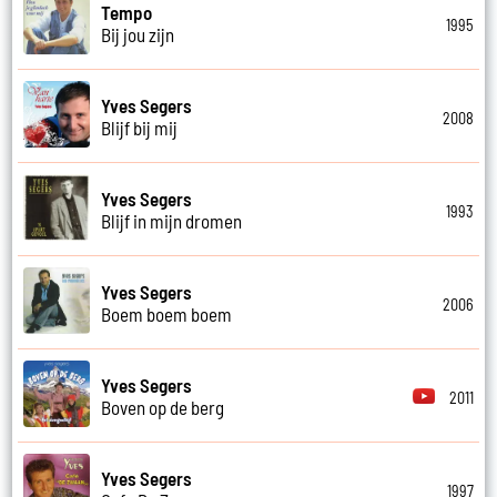
Tempo
1995
Bij jou zijn
Yves Segers
2008
Blijf bij mij
Yves Segers
1993
Blijf in mijn dromen
Yves Segers
2006
Boem boem boem
Yves Segers
2011
Boven op de berg
Yves Segers
1997