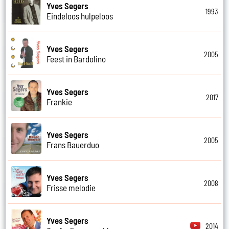
Yves Segers
1993
Eindeloos hulpeloos
Yves Segers
2005
Feest in Bardolino
Yves Segers
2017
Frankie
Yves Segers
2005
Frans Bauerduo
Yves Segers
2008
Frisse melodie
Yves Segers
2014