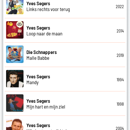
Yves Segers
2022
Links rechts voor terug
Yves Segers
2014
Loop naar de maan
Die Schnappers
2019
Malle Babbe
Yves Segers
1994
Mandy
Yves Segers
1998
Mijn hart en mijn ziel
Yves Segers
2004