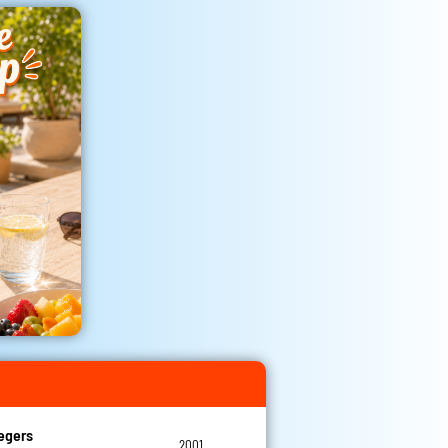
egers
2001