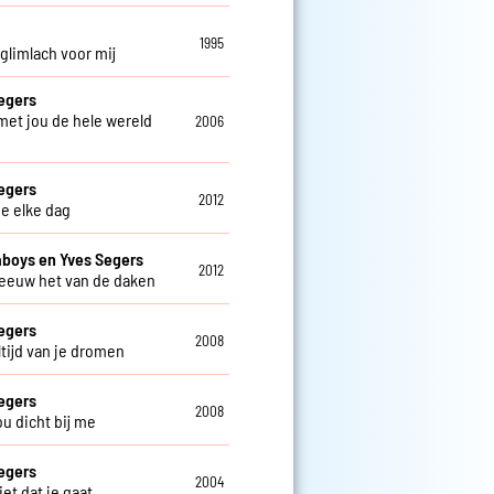
o
1995
 glimlach voor mij
egers
 met jou de hele wereld
2006
egers
2012
je elke dag
aboys en Yves Segers
2012
reeuw het van de daken
egers
2008
altijd van je dromen
egers
2008
jou dicht bij me
egers
2004
niet dat je gaat