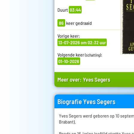
Duurt
03:44
86
keer gedraaid
Vorige keer:
13-07-2026 om 02:32 uur
Volgende keer
:
(schatting)
01-10-2026
Meer over:
Yves Segers
Biografie Yves Segers
Yves Segers werd geboren op 10 septemb
Brabant).
Reeds op 16-jarige leeftijd startte Yves 