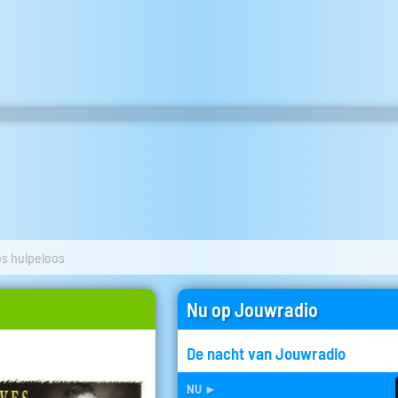
os hulpeloos
Nu op Jouwradio
De nacht van Jouwradio
nu
►