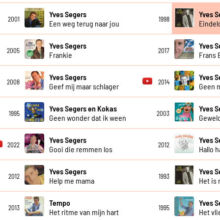
Yves Segers
Yves S
2001
1998
Een weg terug naar jou
Eindel
Yves Segers
Yves S
2005
2017
Frankie
Frans 
Yves Segers
Yves S
2008
2014
Geef mij maar schlager
Geen 
Yves Segers en Kokas
Yves S
1995
2003
Geen wonder dat ik ween
Geweld
Yves Segers
Yves S
2022
2012
Gooi die remmen los
Hallo h
Yves Segers
Yves S
2012
1993
Help me mama
Het is 
Tempo
Yves S
2013
1995
Het ritme van mijn hart
Het vli