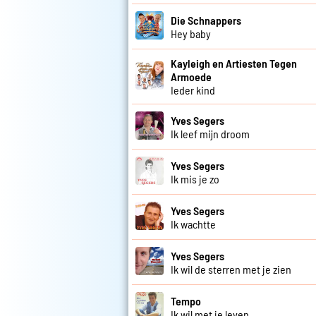
Die Schnappers
Hey baby
Kayleigh en Artiesten Tegen
Armoede
Ieder kind
Yves Segers
Ik leef mijn droom
Yves Segers
Ik mis je zo
Yves Segers
Ik wachtte
Yves Segers
Ik wil de sterren met je zien
Tempo
Ik wil met je leven