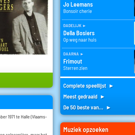
Jo Leemans
Bonsoir cherie
dadelijk
►
Della Bosiers
Op weg naar huis
daarna
►
Frimout
Sterren zien
Complete speellijst ►
Meest gedraaid ►
De 50 beste van... ►
er 1971 te Halle (Vlaams-
Muziek opzoeken
een solocarrière, maar het