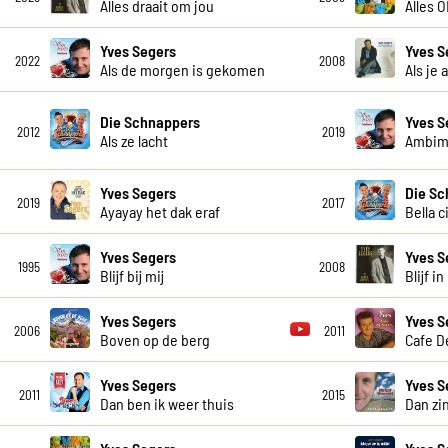
Alles draait om jou
Alles 
Yves Segers
Yves S
2022
2008
Als de morgen is gekomen
Als je 
Die Schnappers
Yves S
2012
2019
Als ze lacht
Ambim
Yves Segers
Die Sc
2019
2017
Ayayay het dak eraf
Bella c
Yves Segers
Yves S
1995
2008
Blijf bij mij
Blijf i
Yves Segers
Yves S
2006
2011
Boven op de berg
Cafe D
Yves Segers
Yves S
2011
2015
Dan ben ik weer thuis
Dan zi