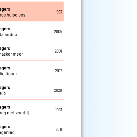
egers
1993
oos hulpeloos
egers
2005
Bauerduo
egers
2001
masker meer
egers
2017
ig figuur
egers
2020
allo
egers
1993
nog niet voorbij
egers
2011
egerlied