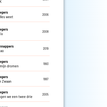
OK
egers
2006
alles weet
egers
2008
ix
hnappers
2019
iao
egers
1993
n mijn dromen
egers
1997
e Zwaan
egers
2005
ngen we een twee drie