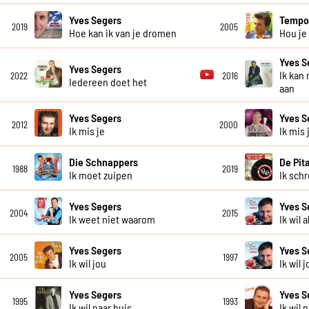
Yves Segers
Temp
2019
2005
Hoe kan ik van je dromen
Hou je
Yves S
Yves Segers
Ik kan
2022
2016
Iedereen doet het
aan
Yves Segers
Yves S
2012
2000
Ik mis je
Ik mis 
Die Schnappers
De Pit
1988
2019
Ik moet zuipen
Ik sch
Yves Segers
Yves S
2004
2015
Ik weet niet waarom
Ik wil 
Yves Segers
Yves S
2005
1997
Ik wil jou
Ik wil 
Yves Segers
Yves S
1995
1993
Ik wil naar huis
Ik wil 