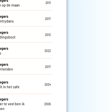
egers
2011
n op de maan
egers
2017
ntrydans
egers
2012
dingsboot
egers
2022
s
egers
2017
vrienden
egers
2024
t in het cafe
egers
er te veel ben ik
2006
gen