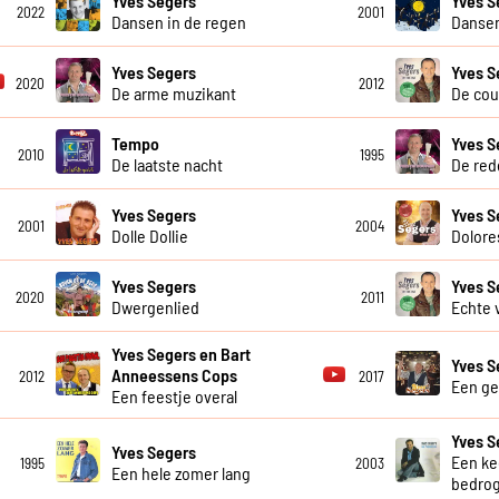
Yves Segers
Yves S
2022
2001
Dansen in de regen
Danse
Yves Segers
Yves S
2020
2012
De arme muzikant
De cou
Tempo
Yves S
2010
1995
De laatste nacht
De red
Yves Segers
Yves S
2001
2004
Dolle Dollie
Dolore
Yves Segers
Yves S
2020
2011
Dwergenlied
Echte 
Yves Segers en Bart
Yves S
Anneessens Cops
2012
2017
Een gei
Een feestje overal
Yves S
Yves Segers
Een ke
1995
2003
Een hele zomer lang
bedro