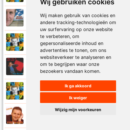
Wij gebruiken cookies
Yves Segers
Wij maken gebruik van cookies en
2005
Volare
andere tracking-technologieën om
uw surfervaring op onze website
te verbeteren, om
Yves Segers
gepersonaliseerde inhoud en
2001
Voor je gaat
advertenties te tonen, om ons
websiteverkeer te analyseren en
Yves Segers
om te begrijpen waar onze
1998
Voor jou
bezoekers vandaan komen.
Ik ga akkoord
Yves Segers
2001
Vriendschap
Ik weiger
Wijzig mijn voorkeuren
Yves Segers
2004
Vuur en vlam