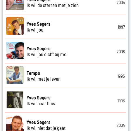
2005
Ik wil de sterren met je zien
Yves Segers
1997
Ik wil jou
Yves Segers
2008
Ik wil jou dicht bij me
Tempo
1995
Ik wil met je leven
Yves Segers
1993
Ik wil naar huis
Yves Segers
2004
Ik wil niet dat je gaat