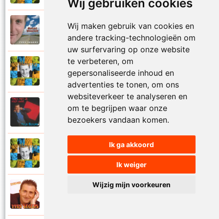
Wij gebruiken cookies
Yves Segers
Wij maken gebruik van cookies en
2005
Volare
andere tracking-technologieën om
uw surfervaring op onze website
te verbeteren, om
Yves Segers
gepersonaliseerde inhoud en
2001
Voor je gaat
advertenties te tonen, om ons
websiteverkeer te analyseren en
Yves Segers
om te begrijpen waar onze
1998
Voor jou
bezoekers vandaan komen.
Ik ga akkoord
Yves Segers
2001
Vriendschap
Ik weiger
Wijzig mijn voorkeuren
Yves Segers
2004
Vuur en vlam