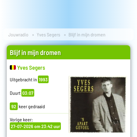
Jouwradio
Yves Segers
Blijf in mijn dromen
Blijf in mijn dromen
Yves Segers
Uitgebracht in
1993
Duurt
03:07
92
keer gedraaid
Vorige keer:
27-07-2026 om 23:42 uur