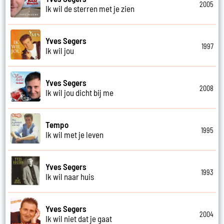
2005
Ik wil de sterren met je zien
Yves Segers
1997
Ik wil jou
Yves Segers
2008
Ik wil jou dicht bij me
Tempo
1995
Ik wil met je leven
Yves Segers
1993
Ik wil naar huis
Yves Segers
2004
Ik wil niet dat je gaat