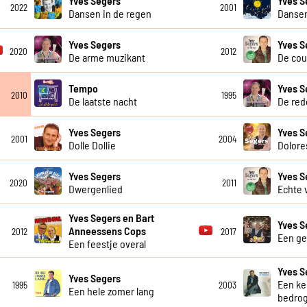
Yves Segers
Yves S
2022
2001
Dansen in de regen
Danse
Yves Segers
Yves S
2020
2012
De arme muzikant
De cou
Tempo
Yves S
2010
1995
De laatste nacht
De red
Yves Segers
Yves S
2001
2004
Dolle Dollie
Dolore
Yves Segers
Yves S
2020
2011
Dwergenlied
Echte 
Yves Segers en Bart
Yves S
Anneessens Cops
2012
2017
Een gei
Een feestje overal
Yves S
Yves Segers
Een ke
1995
2003
Een hele zomer lang
bedro