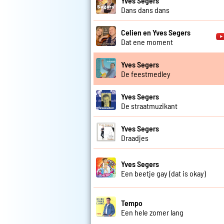
Yves Segers
Dans dans dans
Celien en Yves Segers
Dat ene moment
Yves Segers
De feestmedley
Yves Segers
De straatmuzikant
Yves Segers
Draadjes
Yves Segers
Een beetje gay (dat is okay)
Tempo
Een hele zomer lang