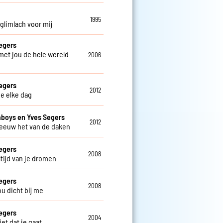
o
1995
 glimlach voor mij
egers
 met jou de hele wereld
2006
egers
2012
je elke dag
aboys en Yves Segers
2012
reeuw het van de daken
egers
2008
altijd van je dromen
egers
2008
jou dicht bij me
egers
2004
niet dat je gaat