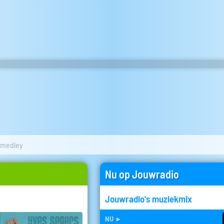
tmedley
Nu op Jouwradio
Jouwradio's muziekmix
nu
►