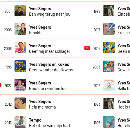
Yves Segers
Yves S
2001
1998
Een weg terug naar jou
Eindel
Yves Segers
Yves S
2005
2017
Frankie
Frans 
Yves Segers
Yves S
2008
2014
Geef mij maar schlager
Geen 
Yves Segers en Kokas
Yves S
1995
2003
Geen wonder dat ik ween
Geweld
Yves Segers
Yves S
2022
2012
Gooi die remmen los
Hallo h
Yves Segers
Yves S
2012
1993
Help me mama
Het is 
Tempo
Yves S
2013
1995
Het ritme van mijn hart
Het vli