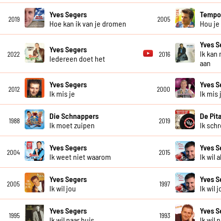
Yves Segers
Temp
2019
2005
Hoe kan ik van je dromen
Hou je
Yves S
Yves Segers
Ik kan
2022
2016
Iedereen doet het
aan
Yves Segers
Yves S
2012
2000
Ik mis je
Ik mis 
Die Schnappers
De Pit
1988
2019
Ik moet zuipen
Ik sch
Yves Segers
Yves S
2004
2015
Ik weet niet waarom
Ik wil 
Yves Segers
Yves S
2005
1997
Ik wil jou
Ik wil 
Yves Segers
Yves S
1995
1993
Ik wil naar huis
Ik wil 