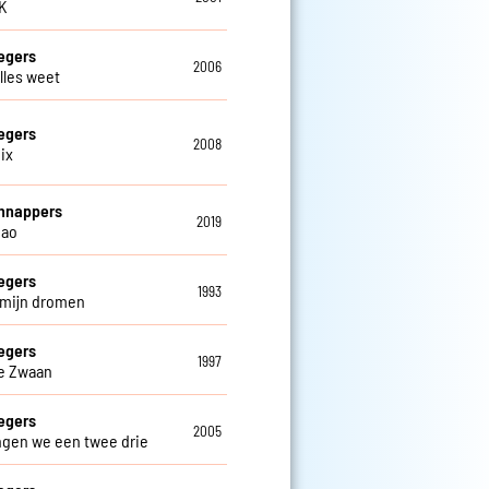
OK
egers
2006
alles weet
egers
2008
ix
hnappers
2019
iao
egers
1993
n mijn dromen
egers
1997
e Zwaan
egers
2005
ngen we een twee drie