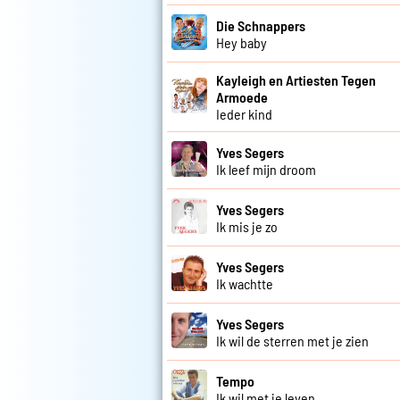
Die Schnappers
Hey baby
Kayleigh en Artiesten Tegen
Armoede
Ieder kind
Yves Segers
Ik leef mijn droom
Yves Segers
Ik mis je zo
Yves Segers
Ik wachtte
Yves Segers
Ik wil de sterren met je zien
Tempo
Ik wil met je leven