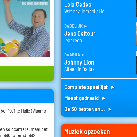
Lola Cedes
Wat er allemaal al is
dadelijk
►
Jens Deltour
Iedereen
daarna
►
Johnny Lion
Alleen in Dallas
Complete speellijst ►
Meest gedraaid ►
De 50 beste van... ►
er 1971 te Halle (Vlaams-
een solocarrière, maar het
Muziek opzoeken
 1990 tot eind 1992