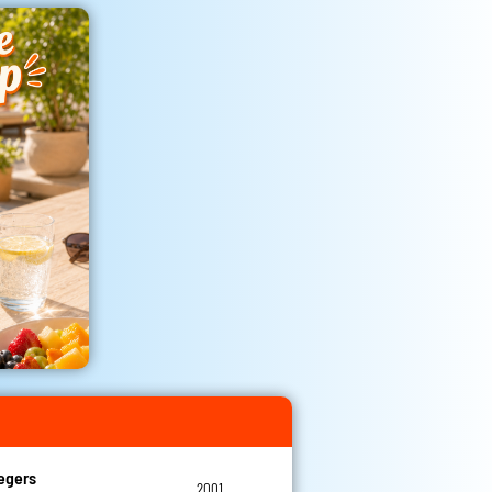
egers
2001