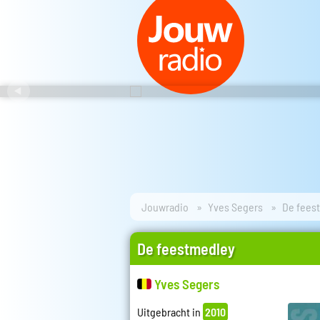
Jouwradio
Yves Segers
De fees
De feestmedley
Yves Segers
Uitgebracht in
2010