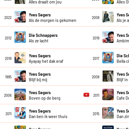
Alles draait om jou
Alles 
Yves Segers
Yves S
2022
2008
Als de morgen is gekomen
Als je 
Die Schnappers
Yves S
2012
2019
Als ze lacht
Ambim
Yves Segers
Die Sc
2019
2017
Ayayay het dak eraf
Bella c
Yves Segers
Yves S
1995
2008
Blijf bij mij
Blijf i
Yves Segers
Yves S
2006
2011
Boven op de berg
Cafe D
Yves Segers
Yves S
2011
2015
Dan ben ik weer thuis
Dan zi