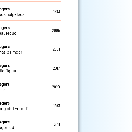
egers
1993
oos hulpeloos
egers
2005
Bauerduo
egers
2001
masker meer
egers
2017
ig figuur
egers
2020
allo
egers
1993
nog niet voorbij
egers
2011
egerlied