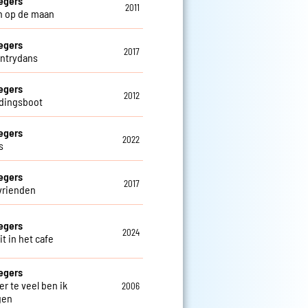
egers
2011
n op de maan
egers
2017
ntrydans
egers
2012
dingsboot
egers
2022
s
egers
2017
vrienden
egers
2024
t in het cafe
egers
er te veel ben ik
2006
gen