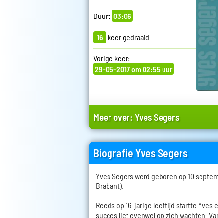
Duurt
03:06
16
keer gedraaid
Vorige keer:
29-05-2017 om 02:55 uur
Meer over:
Yves Segers
Biografie Yves Segers
Yves Segers werd geboren op 10 septemb
Brabant).
Reeds op 16-jarige leeftijd startte Yves 
succes liet evenwel op zich wachten. Van