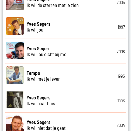
2005
Ik wil de sterren met je zien
Yves Segers
1997
Ik wil jou
Yves Segers
2008
Ik wil jou dicht bij me
Tempo
1995
Ik wil met je leven
Yves Segers
1993
Ik wil naar huis
Yves Segers
2004
Ik wil niet dat je gaat