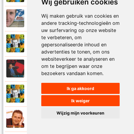
Wij gebruiken cookies
Yves Segers
Wij maken gebruik van cookies en
2005
Volare
andere tracking-technologieën om
uw surfervaring op onze website
te verbeteren, om
Yves Segers
gepersonaliseerde inhoud en
2001
Voor je gaat
advertenties te tonen, om ons
websiteverkeer te analyseren en
Yves Segers
om te begrijpen waar onze
1998
Voor jou
bezoekers vandaan komen.
Ik ga akkoord
Yves Segers
2001
Vriendschap
Ik weiger
Wijzig mijn voorkeuren
Yves Segers
2004
Vuur en vlam