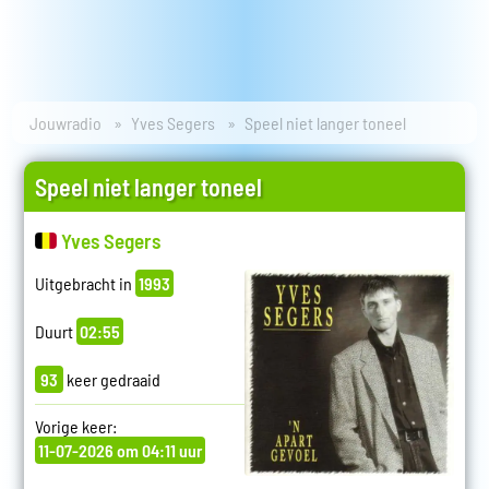
Jouwradio
Yves Segers
Speel niet langer toneel
Speel niet langer toneel
Yves Segers
Uitgebracht in
1993
Duurt
02:55
93
keer gedraaid
Vorige keer:
11-07-2026 om 04:11 uur