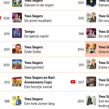
Yves Segers
Yves S
2022
2001
Dansen in de regen
Danse
Yves Segers
Yves S
2020
2012
De arme muzikant
De cou
Tempo
Yves S
2010
1995
De laatste nacht
De red
Yves Segers
Yves S
2001
2004
Dolle Dollie
Dolore
Yves Segers
Yves S
2020
2011
Dwergenlied
Echte 
Yves Segers en Bart
Yves S
Anneessens Cops
2012
2017
Een gei
Een feestje overal
Yves S
Yves Segers
Een ke
1995
2003
Een hele zomer lang
bedro