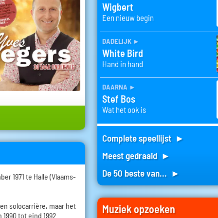
Wigbert
Een nieuw begin
dadelijk
►
White Bird
Hand in hand
daarna
►
Stef Bos
Wat het ook is
Complete speellijst ►
Meest gedraaid ►
De 50 beste van... ►
er 1971 te Halle (Vlaams-
een solocarrière, maar het
Muziek opzoeken
 1990 tot eind 1992