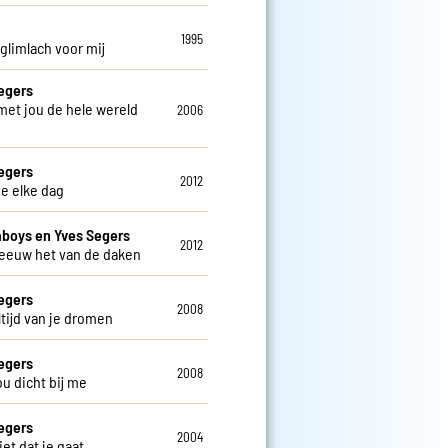
o
1995
 glimlach voor mij
egers
 met jou de hele wereld
2006
egers
2012
je elke dag
aboys en Yves Segers
2012
reeuw het van de daken
egers
2008
altijd van je dromen
egers
2008
jou dicht bij me
egers
2004
niet dat je gaat