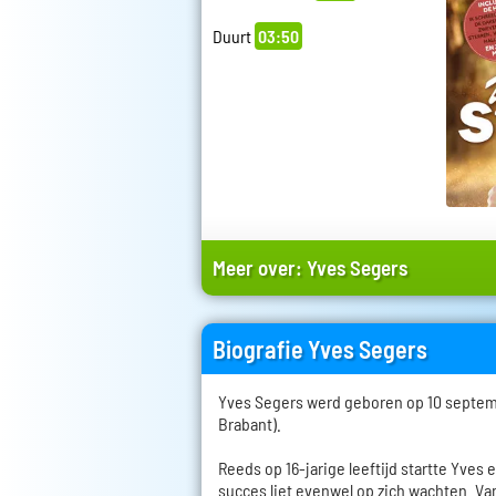
Duurt
03:50
Meer over:
Yves Segers
Biografie Yves Segers
Yves Segers werd geboren op 10 septemb
Brabant).
Reeds op 16-jarige leeftijd startte Yves 
succes liet evenwel op zich wachten. Van