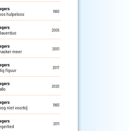
egers
1993
oos hulpeloos
egers
2005
Bauerduo
egers
2001
masker meer
egers
2017
ig figuur
egers
2020
allo
egers
1993
nog niet voorbij
egers
2011
egerlied