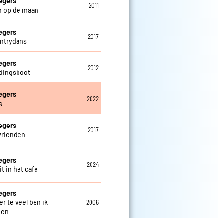
egers
2011
n op de maan
egers
2017
ntrydans
egers
2012
dingsboot
egers
2022
s
egers
2017
vrienden
egers
2024
t in het cafe
egers
er te veel ben ik
2006
gen