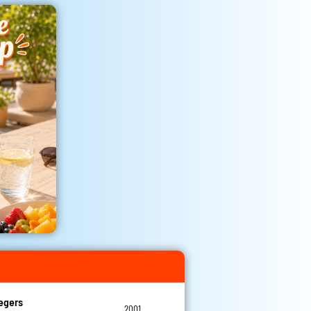
egers
2001