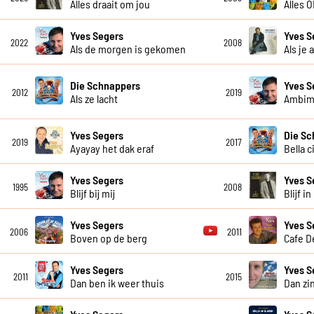
Alles draait om jou
Alles 
Yves Segers
Yves S
2022
2008
Als de morgen is gekomen
Als je 
Die Schnappers
Yves S
2012
2019
Als ze lacht
Ambim
Yves Segers
Die Sc
2019
2017
Ayayay het dak eraf
Bella c
Yves Segers
Yves S
1995
2008
Blijf bij mij
Blijf i
Yves Segers
Yves S
2006
2011
Boven op de berg
Cafe D
Yves Segers
Yves S
2011
2015
Dan ben ik weer thuis
Dan zi