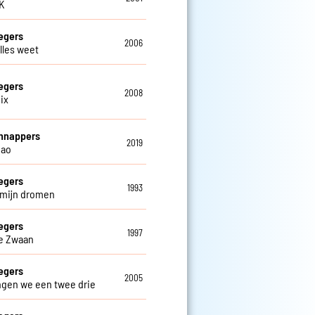
OK
egers
2006
alles weet
egers
2008
ix
hnappers
2019
iao
egers
1993
n mijn dromen
egers
1997
e Zwaan
egers
2005
ngen we een twee drie