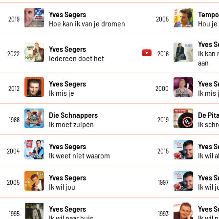
Yves Segers
Temp
2019
2005
Hoe kan ik van je dromen
Hou je
Yves S
Yves Segers
Ik kan
2022
2016
Iedereen doet het
aan
Yves Segers
Yves S
2012
2000
Ik mis je
Ik mis 
Die Schnappers
De Pit
1988
2019
Ik moet zuipen
Ik sch
Yves Segers
Yves S
2004
2015
Ik weet niet waarom
Ik wil 
Yves Segers
Yves S
2005
1997
Ik wil jou
Ik wil 
Yves Segers
Yves S
1995
1993
Ik wil naar huis
Ik wil 