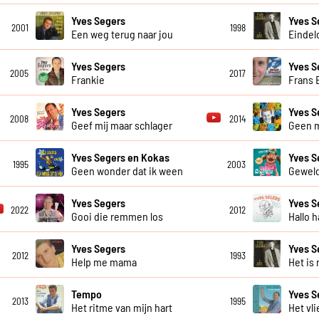
Yves Segers
Yves S
2001
1998
Een weg terug naar jou
Eindel
Yves Segers
Yves S
2005
2017
Frankie
Frans 
Yves Segers
Yves S
2008
2014
Geef mij maar schlager
Geen 
Yves Segers en Kokas
Yves S
1995
2003
Geen wonder dat ik ween
Geweld
Yves Segers
Yves S
2022
2012
Gooi die remmen los
Hallo h
Yves Segers
Yves S
2012
1993
Help me mama
Het is 
Tempo
Yves S
2013
1995
Het ritme van mijn hart
Het vli