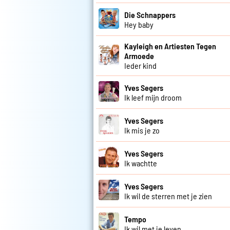
Die Schnappers
Hey baby
Kayleigh en Artiesten Tegen
Armoede
Ieder kind
Yves Segers
Ik leef mijn droom
Yves Segers
Ik mis je zo
Yves Segers
Ik wachtte
Yves Segers
Ik wil de sterren met je zien
Tempo
Ik wil met je leven