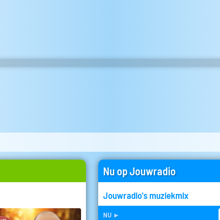
Nu op Jouwradio
Jouwradio's muziekmix
nu
►