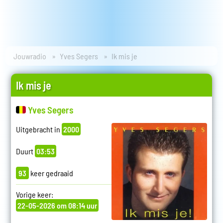
Jouwradio
Yves Segers
Ik mis je
Ik mis je
Yves Segers
Uitgebracht in
2000
Duurt
03:53
93
keer gedraaid
Vorige keer:
22-05-2026 om 08:14 uur