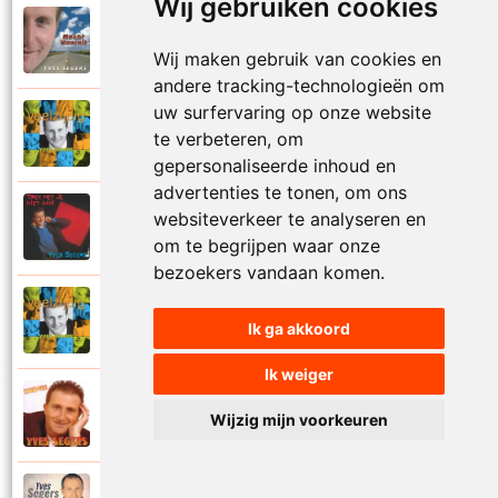
Wij gebruiken cookies
Yves Segers
2005
Volare
Wij maken gebruik van cookies en
andere tracking-technologieën om
uw surfervaring op onze website
Yves Segers
2001
te verbeteren, om
Voor je gaat
gepersonaliseerde inhoud en
advertenties te tonen, om ons
Yves Segers
websiteverkeer te analyseren en
1998
Voor jou
om te begrijpen waar onze
bezoekers vandaan komen.
Yves Segers
2001
Ik ga akkoord
Vriendschap
Ik weiger
Yves Segers
2004
Wijzig mijn voorkeuren
Vuur en vlam
Yves Segers