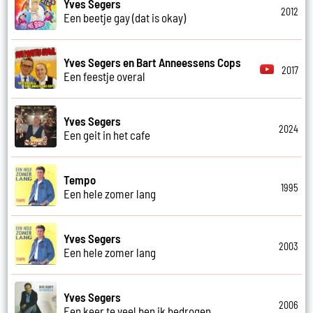
Yves Segers
2012
Een beetje gay (dat is okay)
Yves Segers en Bart Anneessens Cops
2017
Een feestje overal
Yves Segers
2024
Een geit in het cafe
Tempo
1995
Een hele zomer lang
Yves Segers
2003
Een hele zomer lang
Yves Segers
2006
Een keer te veel ben ik bedrogen