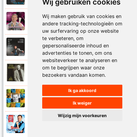
Wij gebruiken cookies
Wij maken gebruik van cookies en
Yves Segers
2012
andere tracking-technologieën om
Jij bent het helemaal
uw surfervaring op onze website
te verbeteren, om
Yves Segers
gepersonaliseerde inhoud en
1993
Jij gaf mij een apart gevoel
advertenties te tonen, om ons
websiteverkeer te analyseren en
om te begrijpen waar onze
Yves Segers
1993
bezoekers vandaan komen.
Jij loopt voorbij
Ik ga akkoord
Yves Segers
2001
Jij maakt me rijk
Ik weiger
Wijzig mijn voorkeuren
Yves Segers
2015
Jouw feestje