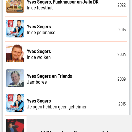
Yves Segers, Funkhauser en Jelle DK
2022
In de feesthut
Yves Segers
2015
In de polonaise
Yves Segers
2004
In de wolken
Yves Segers en Friends
2009
Jamboree
Yves Segers
2015
Je ogen hebben geen geheimen
Yves Segers
1998
Je zal moeten kiezen