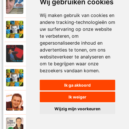
Wij gebruiken cookies
Yves Segers
2005
Volare
Wij maken gebruik van cookies en
andere tracking-technologieën om
Yves Segers
uw surfervaring op onze website
2001
Voor je gaat
te verbeteren, om
gepersonaliseerde inhoud en
advertenties te tonen, om ons
Yves Segers
1998
websiteverkeer te analyseren en
Voor jou
om te begrijpen waar onze
bezoekers vandaan komen.
Yves Segers
2001
Vriendschap
Ik ga akkoord
Ik weiger
Yves Segers
2004
Vuur en vlam
Wijzig mijn voorkeuren
Yves Segers
2017