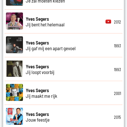
Je zal moeten kiezen
Yves Segers
2012
Jij bent het helemaal
Yves Segers
1993
Jij gaf mij een apart gevoel
Yves Segers
1993
Jij loopt voorbij
Yves Segers
2001
Jij maakt me rijk
Yves Segers
2015
Jouw feestje