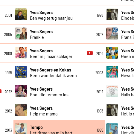
Yves Segers
Yves S
2001
1998
Een weg terug naar jou
Eindel
Yves Segers
Yves S
2005
2017
Frankie
Frans 
Yves Segers
Yves S
2008
2014
Geef mij maar schlager
Geen 
Yves Segers en Kokas
Yves S
1995
2003
Geen wonder dat ik ween
Geweld
Yves Segers
Yves S
2022
2012
Gooi die remmen los
Hallo h
Yves Segers
Yves S
2012
1993
Help me mama
Het is 
Tempo
Yves S
2013
1995
Het ritme van mijn hart
Het vli