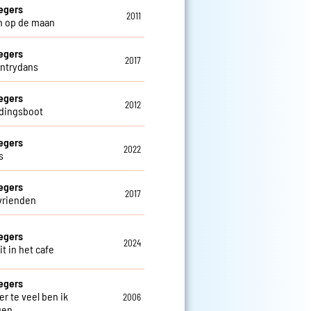
egers
2011
n op de maan
egers
2017
ntrydans
egers
2012
dingsboot
egers
2022
s
egers
2017
vrienden
egers
2024
t in het cafe
egers
er te veel ben ik
2006
gen