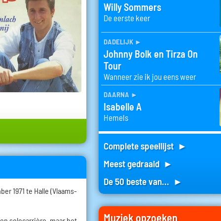
Willy Sommers
De eerste keer
dadelijk
►
Johnny Bolk en Tirza On
Tour
Wanneer zie ik jou eens weer
daarna
►
Isabelle A
Hemels
Complete speellijst ►
Meest gedraaid ►
De 50 beste van... ►
er 1971 te Halle (Vlaams-
Muziek opzoeken
een solocarrière, maar het