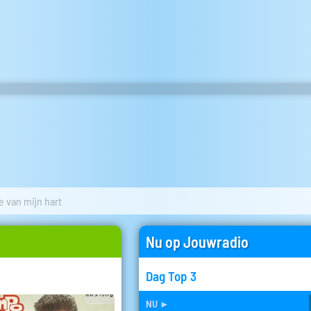
e van mijn hart
Nu op Jouwradio
Dag Top 3
nu
►