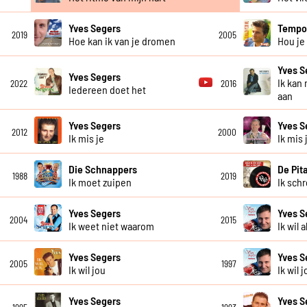
Yves Segers
Temp
2019
2005
Hoe kan ik van je dromen
Hou je
Yves S
Yves Segers
Ik kan
2022
2016
Iedereen doet het
aan
Yves Segers
Yves S
2012
2000
Ik mis je
Ik mis 
Die Schnappers
De Pit
1988
2019
Ik moet zuipen
Ik sch
Yves Segers
Yves S
2004
2015
Ik weet niet waarom
Ik wil 
Yves Segers
Yves S
2005
1997
Ik wil jou
Ik wil 
Yves Segers
Yves S