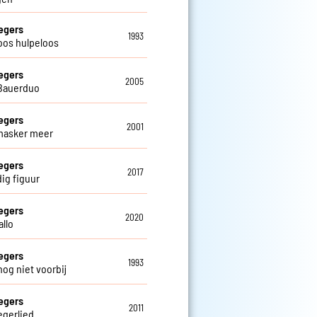
egers
1993
oos hulpeloos
egers
2005
Bauerduo
egers
2001
masker meer
egers
2017
ig figuur
egers
2020
allo
egers
1993
nog niet voorbij
egers
2011
egerlied