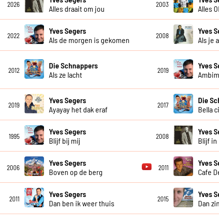
2026
2003
Alles draait om jou
Alles 
Yves Segers
Yves S
2022
2008
Als de morgen is gekomen
Als je 
Die Schnappers
Yves S
2012
2019
Als ze lacht
Ambim
Yves Segers
Die Sc
2019
2017
Ayayay het dak eraf
Bella c
Yves Segers
Yves S
1995
2008
Blijf bij mij
Blijf i
Yves Segers
Yves S
2006
2011
Boven op de berg
Cafe D
Yves Segers
Yves S
2011
2015
Dan ben ik weer thuis
Dan zi