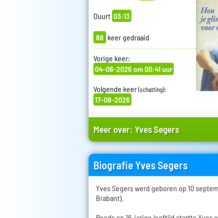
Duurt
03:13
88
keer gedraaid
Vorige keer:
04-06-2026 om 00:41 uur
Volgende keer
:
(schatting)
17-08-2026
Meer over:
Yves Segers
Biografie Yves Segers
Yves Segers werd geboren op 10 septemb
Brabant).
Reeds op 16-jarige leeftijd startte Yves 