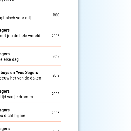
o
1995
 glimlach voor mij
egers
 met jou de hele wereld
2006
egers
2012
je elke dag
aboys en Yves Segers
2012
reeuw het van de daken
egers
2008
altijd van je dromen
egers
2008
jou dicht bij me
egers