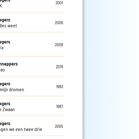
2001
OK
egers
2006
alles weet
egers
2008
ix
hnappers
2019
iao
egers
1993
n mijn dromen
egers
1997
e Zwaan
egers
2005
ngen we een twee drie