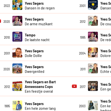
Yves Segers
Yves S
2022
2001
Dansen in de regen
Danse
Yves Segers
Yves S
2020
2012
De arme muzikant
De cou
Tempo
Yves S
2010
1995
De laatste nacht
De red
Yves Segers
Yves S
2001
2004
Dolle Dollie
Dolore
Yves Segers
Yves S
2020
2011
Dwergenlied
Echte 
Yves Segers en Bart
Yves S
Anneessens Cops
2012
2017
Een gei
Een feestje overal
Yves S
Yves Segers
Een ke
1995
2003
Een hele zomer lang
bedro