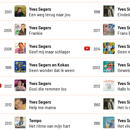
Yves Segers
Yves S
2001
1998
Een weg terug naar jou
Eindel
Yves Segers
Yves S
2005
2017
Frankie
Frans 
Yves Segers
Yves S
2008
2014
Geef mij maar schlager
Geen 
Yves Segers en Kokas
Yves S
1995
2003
Geen wonder dat ik ween
Geweld
Yves Segers
Yves S
2022
2012
Gooi die remmen los
Hallo h
Yves Segers
Yves S
2012
1993
Help me mama
Het is 
Tempo
Yves S
2013
1995
Het ritme van mijn hart
Het vli