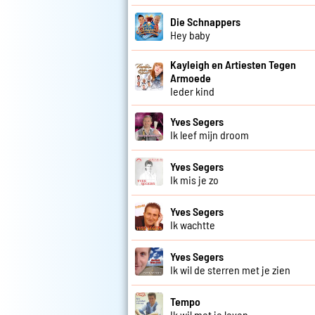
Die Schnappers
Hey baby
Kayleigh en Artiesten Tegen
Armoede
Ieder kind
Yves Segers
Ik leef mijn droom
Yves Segers
Ik mis je zo
Yves Segers
Ik wachtte
Yves Segers
Ik wil de sterren met je zien
Tempo
Ik wil met je leven