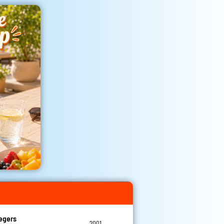
egers
2001