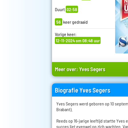
Duurt
02:58
56
keer gedraaid
Vorige keer:
12-11-2024 om 08:48 uur
Meer over:
Yves Segers
Biografie Yves Segers
Yves Segers werd geboren op 10 septemb
Brabant).
Reeds op 16-jarige leeftijd startte Yves 
succes liet evenwel op zich wachten. Van