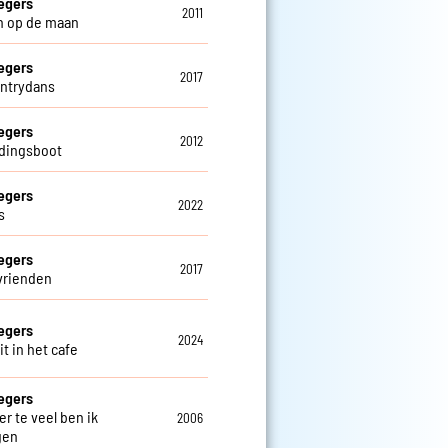
egers
2011
n op de maan
egers
2017
ntrydans
egers
2012
dingsboot
egers
2022
s
egers
2017
vrienden
egers
2024
t in het cafe
egers
er te veel ben ik
2006
gen