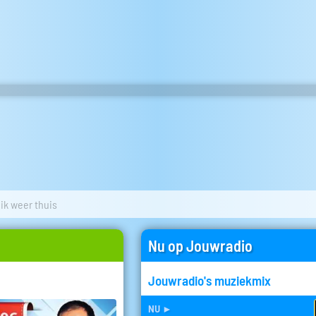
ik weer thuis
Nu op Jouwradio
Jouwradio's muziekmix
nu
►