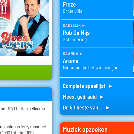
Froze
Grote villa
dadelijk
►
Rob De Nijs
Schemering
daarna
►
Aroma
Niemand die het wint van jou
Complete speellijst ►
Meest gedraaid ►
De 50 beste van... ►
er 1971 te Halle (Vlaams-
een solocarrière, maar het
Muziek opzoeken
 1990 tot eind 1992