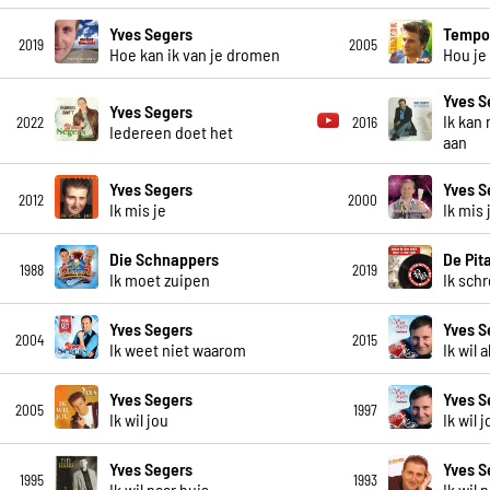
Yves Segers
Temp
2019
2005
Hoe kan ik van je dromen
Hou je
Yves S
Yves Segers
Ik kan
2022
2016
Iedereen doet het
aan
Yves Segers
Yves S
2012
2000
Ik mis je
Ik mis 
Die Schnappers
De Pit
1988
2019
Ik moet zuipen
Ik sch
Yves Segers
Yves S
2004
2015
Ik weet niet waarom
Ik wil 
Yves Segers
Yves S
2005
1997
Ik wil jou
Ik wil 
Yves Segers
Yves S
1995
1993
Ik wil naar huis
Ik wil 