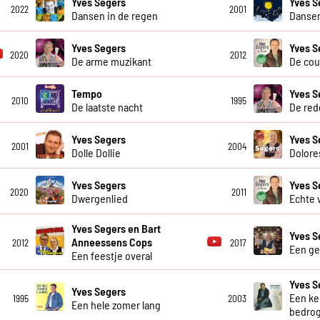
Yves Segers
Yves S
2022
2001
Dansen in de regen
Danse
Yves Segers
Yves S
2020
2012
De arme muzikant
De cou
Tempo
Yves S
2010
1995
De laatste nacht
De red
Yves Segers
Yves S
2001
2004
Dolle Dollie
Dolore
Yves Segers
Yves S
2020
2011
Dwergenlied
Echte 
Yves Segers en Bart
Yves S
Anneessens Cops
2012
2017
Een gei
Een feestje overal
Yves S
Yves Segers
Een ke
1995
2003
Een hele zomer lang
bedro