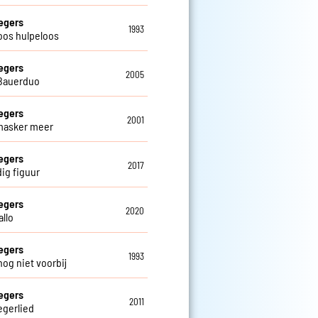
egers
1993
oos hulpeloos
egers
2005
Bauerduo
egers
2001
masker meer
egers
2017
ig figuur
egers
2020
allo
egers
1993
nog niet voorbij
egers
2011
egerlied