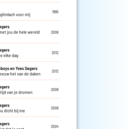
o
1995
 glimlach voor mij
egers
 met jou de hele wereld
2006
egers
2012
je elke dag
aboys en Yves Segers
2012
reeuw het van de daken
egers
2008
altijd van je dromen
egers
2008
jou dicht bij me
egers
2004
niet dat je gaat