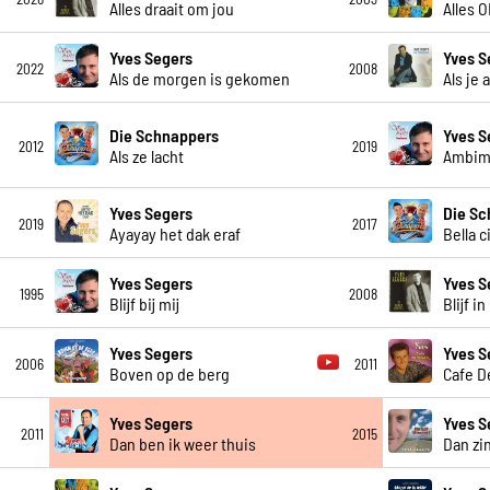
Alles draait om jou
Alles 
Yves Segers
Yves S
2022
2008
Als de morgen is gekomen
Als je 
Die Schnappers
Yves S
2012
2019
Als ze lacht
Ambim
Yves Segers
Die Sc
2019
2017
Ayayay het dak eraf
Bella c
Yves Segers
Yves S
1995
2008
Blijf bij mij
Blijf i
Yves Segers
Yves S
2006
2011
Boven op de berg
Cafe D
Yves Segers
Yves S
2011
2015
Dan ben ik weer thuis
Dan zi