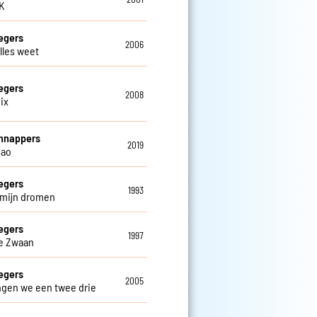
OK
egers
2006
alles weet
egers
2008
ix
hnappers
2019
iao
egers
1993
n mijn dromen
egers
1997
e Zwaan
egers
2005
ngen we een twee drie