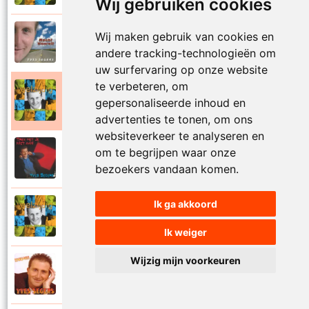
Wij gebruiken cookies
Yves Segers
Wij maken gebruik van cookies en
2005
Volare
andere tracking-technologieën om
uw surfervaring op onze website
te verbeteren, om
Yves Segers
gepersonaliseerde inhoud en
2001
Voor je gaat
advertenties te tonen, om ons
websiteverkeer te analyseren en
Yves Segers
om te begrijpen waar onze
1998
Voor jou
bezoekers vandaan komen.
Ik ga akkoord
Yves Segers
2001
Vriendschap
Ik weiger
Wijzig mijn voorkeuren
Yves Segers
2004
Vuur en vlam