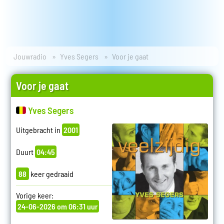
Jouwradio
Yves Segers
Voor je gaat
Voor je gaat
Yves Segers
Uitgebracht in
2001
Duurt
04:45
88
keer gedraaid
Vorige keer:
24-06-2026 om 06:31 uur