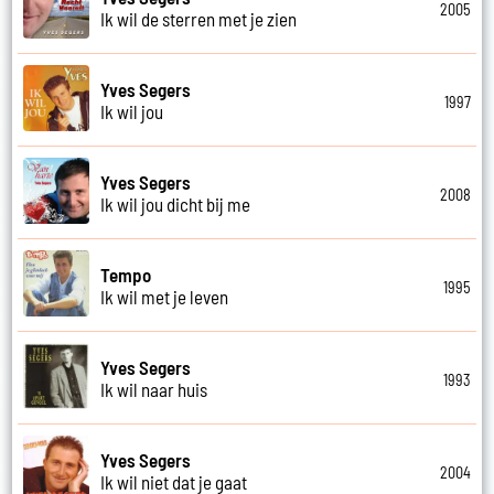
2005
Ik wil de sterren met je zien
Yves Segers
1997
Ik wil jou
Yves Segers
2008
Ik wil jou dicht bij me
Tempo
1995
Ik wil met je leven
Yves Segers
1993
Ik wil naar huis
Yves Segers
2004
Ik wil niet dat je gaat