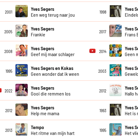
Yves Segers
Yves S
2001
1998
Een weg terug naar jou
Eindel
Yves Segers
Yves S
2005
2017
Frankie
Frans 
Yves Segers
Yves S
2008
2014
Geef mij maar schlager
Geen 
Yves Segers en Kokas
Yves S
1995
2003
Geen wonder dat ik ween
Geweld
Yves Segers
Yves S
2022
2012
Gooi die remmen los
Hallo h
Yves Segers
Yves S
2012
1993
Help me mama
Het is 
Tempo
Yves S
2013
1995
Het ritme van mijn hart
Het vli