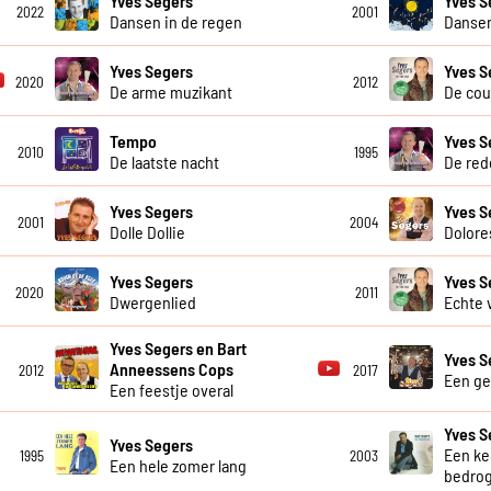
Yves Segers
Yves S
2022
2001
Dansen in de regen
Danse
Yves Segers
Yves S
2020
2012
De arme muzikant
De cou
Tempo
Yves S
2010
1995
De laatste nacht
De red
Yves Segers
Yves S
2001
2004
Dolle Dollie
Dolore
Yves Segers
Yves S
2020
2011
Dwergenlied
Echte 
Yves Segers en Bart
Yves S
Anneessens Cops
2012
2017
Een gei
Een feestje overal
Yves S
Yves Segers
Een ke
1995
2003
Een hele zomer lang
bedro