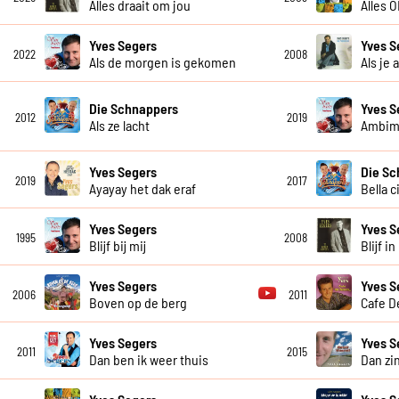
Alles draait om jou
Alles 
Yves Segers
Yves S
2022
2008
Als de morgen is gekomen
Als je 
Die Schnappers
Yves S
2012
2019
Als ze lacht
Ambim
Yves Segers
Die Sc
2019
2017
Ayayay het dak eraf
Bella c
Yves Segers
Yves S
1995
2008
Blijf bij mij
Blijf i
Yves Segers
Yves S
2006
2011
Boven op de berg
Cafe D
Yves Segers
Yves S
2011
2015
Dan ben ik weer thuis
Dan zi