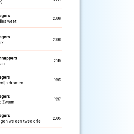
OK
egers
2006
alles weet
egers
2008
ix
hnappers
2019
iao
egers
1993
n mijn dromen
egers
1997
e Zwaan
egers
2005
ngen we een twee drie