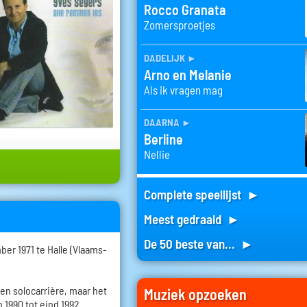
Rocco Granata
Zomersproetjes
dadelijk
►
Arno en Melanie
Als ik vragen mag
daarna
►
Berline
Nellie
Complete speellijst ►
Meest gedraaid ►
De 50 beste van... ►
er 1971 te Halle (Vlaams-
een solocarrière, maar het
Muziek opzoeken
 1990 tot eind 1992