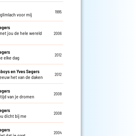
o
1995
 glimlach voor mij
egers
 met jou de hele wereld
2006
egers
2012
je elke dag
aboys en Yves Segers
2012
reeuw het van de daken
egers
2008
altijd van je dromen
egers
2008
jou dicht bij me
egers
2004
niet dat je gaat