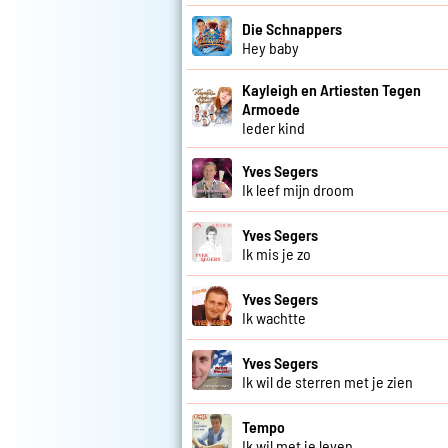
Die Schnappers
Hey baby
Kayleigh en Artiesten Tegen
Armoede
Ieder kind
Yves Segers
Ik leef mijn droom
Yves Segers
Ik mis je zo
Yves Segers
Ik wachtte
Yves Segers
Ik wil de sterren met je zien
Tempo
Ik wil met je leven