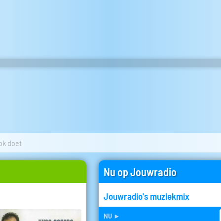
ok doet
Nu op Jouwradio
Jouwradio's muziekmix
nu
►