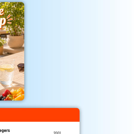
egers
2001