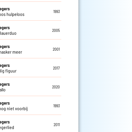
egers
1993
oos hulpeloos
egers
2005
Bauerduo
egers
2001
masker meer
egers
2017
ig figuur
egers
2020
allo
egers
1993
nog niet voorbij
egers
2011
egerlied