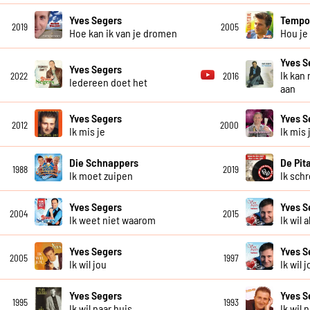
Yves Segers
Temp
2019
2005
Hoe kan ik van je dromen
Hou je
Yves S
Yves Segers
Ik kan
2022
2016
Iedereen doet het
aan
Yves Segers
Yves S
2012
2000
Ik mis je
Ik mis 
Die Schnappers
De Pit
1988
2019
Ik moet zuipen
Ik sch
Yves Segers
Yves S
2004
2015
Ik weet niet waarom
Ik wil 
Yves Segers
Yves S
2005
1997
Ik wil jou
Ik wil 
Yves Segers
Yves S
1995
1993
Ik wil naar huis
Ik wil 