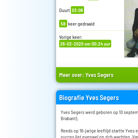
Duurt
03:06
58
keer gedraaid
Vorige keer:
26-02-2020 om 00:24 uur
Meer over:
Yves Segers
Biografie Yves Segers
Yves Segers werd geboren op 10 septemb
Brabant).
Reeds op 16-jarige leeftijd startte Yves 
succes liet evenwel op zich wachten. Van