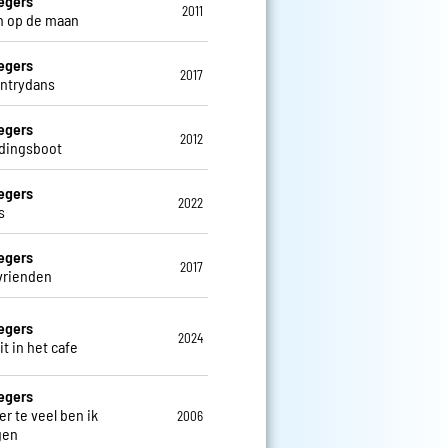
egers
2011
n op de maan
egers
2017
ntrydans
egers
2012
dingsboot
egers
2022
s
egers
2017
vrienden
egers
2024
t in het cafe
egers
er te veel ben ik
2006
gen