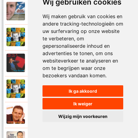
Wij gebruiken cookies
Yves Segers
2005
Volare
Wij maken gebruik van cookies en
andere tracking-technologieën om
uw surfervaring op onze website
Yves Segers
2001
te verbeteren, om
Voor je gaat
gepersonaliseerde inhoud en
advertenties te tonen, om ons
Yves Segers
websiteverkeer te analyseren en
1998
Voor jou
om te begrijpen waar onze
bezoekers vandaan komen.
Yves Segers
2001
Ik ga akkoord
Vriendschap
Ik weiger
Yves Segers
2004
Wijzig mijn voorkeuren
Vuur en vlam
Yves Segers