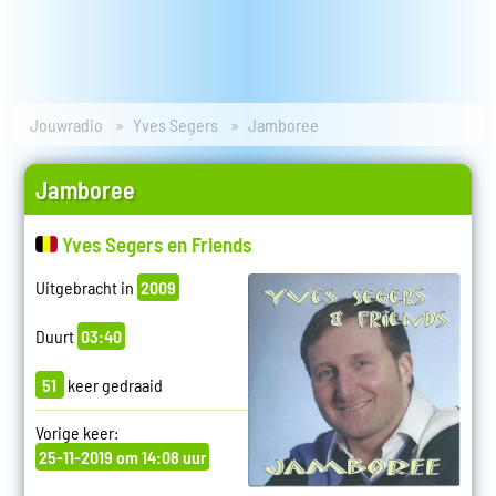
Jouwradio
Yves Segers
Jamboree
Jamboree
Yves Segers en Friends
Uitgebracht in
2009
Duurt
03:40
51
keer gedraaid
Vorige keer:
25-11-2019 om 14:08 uur