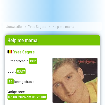
Jouwradio
Yves Segers
Help me mama
Help me mama
Yves Segers
Uitgebracht in
1993
Duurt
03:17
89
keer gedraaid
Vorige keer:
07-08-2026 om 05:25 uur