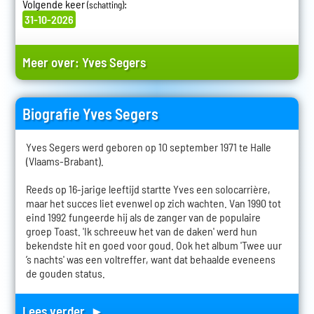
Volgende keer
:
(schatting)
31-10-2026
Meer over:
Yves Segers
Biografie Yves Segers
Yves Segers werd geboren op 10 september 1971 te Halle
(Vlaams-Brabant).
Reeds op 16-jarige leeftijd startte Yves een solocarrière,
maar het succes liet evenwel op zich wachten. Van 1990 tot
eind 1992 fungeerde hij als de zanger van de populaire
groep Toast. 'Ik schreeuw het van de daken' werd hun
bekendste hit en goed voor goud. Ook het album 'Twee uur
’s nachts' was een voltreffer, want dat behaalde eveneens
de gouden status.
Lees verder ►