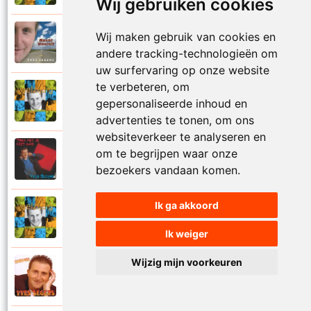
Wij gebruiken cookies
Yves Segers
Wij maken gebruik van cookies en
2005
Volare
andere tracking-technologieën om
uw surfervaring op onze website
te verbeteren, om
Yves Segers
gepersonaliseerde inhoud en
2001
Voor je gaat
advertenties te tonen, om ons
websiteverkeer te analyseren en
Yves Segers
om te begrijpen waar onze
1998
Voor jou
bezoekers vandaan komen.
Ik ga akkoord
Yves Segers
2001
Vriendschap
Ik weiger
Wijzig mijn voorkeuren
Yves Segers
2004
Vuur en vlam