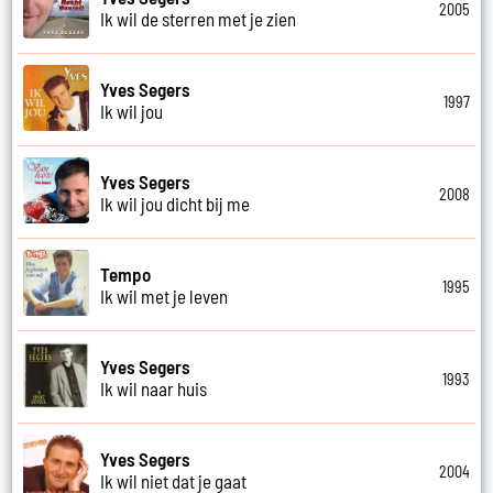
2005
Ik wil de sterren met je zien
Yves Segers
1997
Ik wil jou
Yves Segers
2008
Ik wil jou dicht bij me
Tempo
1995
Ik wil met je leven
Yves Segers
1993
Ik wil naar huis
Yves Segers
2004
Ik wil niet dat je gaat