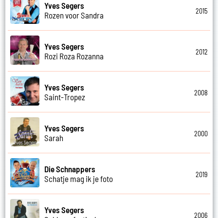
Yves Segers
2015
Rozen voor Sandra
Yves Segers
2012
Rozi Roza Rozanna
Yves Segers
2008
Saint-Tropez
Yves Segers
2000
Sarah
Die Schnappers
2019
Schatje mag ik je foto
Yves Segers
2006