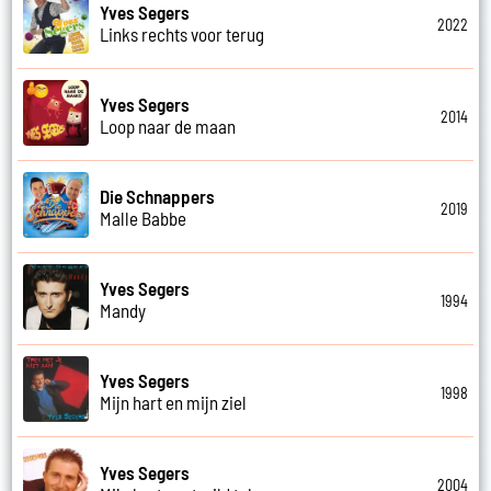
Yves Segers
2022
Links rechts voor terug
Yves Segers
2014
Loop naar de maan
Die Schnappers
2019
Malle Babbe
Yves Segers
1994
Mandy
Yves Segers
1998
Mijn hart en mijn ziel
Yves Segers
2004