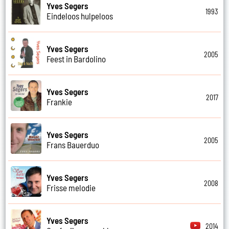
Yves Segers
1993
Eindeloos hulpeloos
Yves Segers
2005
Feest in Bardolino
Yves Segers
2017
Frankie
Yves Segers
2005
Frans Bauerduo
Yves Segers
2008
Frisse melodie
Yves Segers
2014