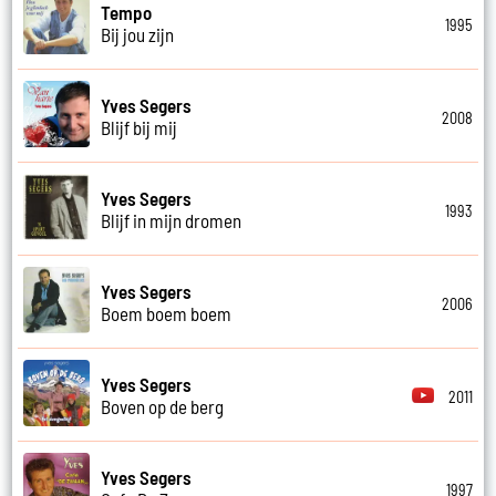
Tempo
1995
Bij jou zijn
Yves Segers
2008
Blijf bij mij
Yves Segers
1993
Blijf in mijn dromen
Yves Segers
2006
Boem boem boem
Yves Segers
2011
Boven op de berg
Yves Segers
1997