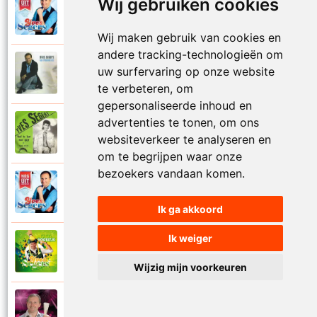
Wij gebruiken cookies
Yves Segers
2015
Twee lege handen
Wij maken gebruik van cookies en
andere tracking-technologieën om
Yves Segers
uw surfervaring op onze website
2006
Vaarwel verleden
te verbeteren, om
gepersonaliseerde inhoud en
advertenties te tonen, om ons
Yves Segers
1989
websiteverkeer te analyseren en
Veel te laat voor spijt
om te begrijpen waar onze
bezoekers vandaan komen.
Yves Segers
2015
Verdomd ik mis je
Ik ga akkoord
Ik weiger
Yves Segers
2019
Vi va vogeltje
Wijzig mijn voorkeuren
Yves Segers
2012