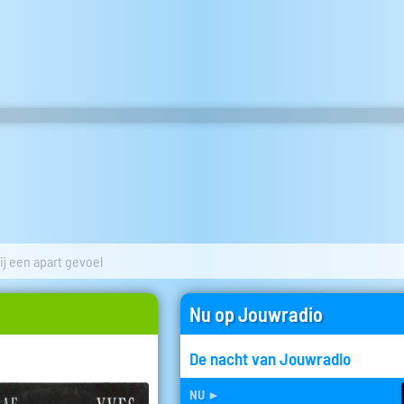
mij een apart gevoel
Nu op Jouwradio
De nacht van Jouwradio
nu
►