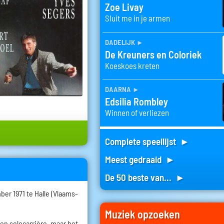
Zoe Livay
Sluit me in je armen
dadelijk
►
De Kreuners en Coloriek
Koeskoes kreten
daarna
►
Edsilia Rombley
Winnen of verliezen
Complete speellijst ►
Meest gedraaid ►
De 50 beste van... ►
er 1971 te Halle (Vlaams-
Muziek opzoeken
een solocarrière, maar het