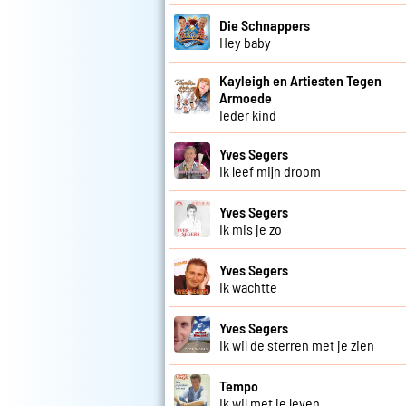
Die Schnappers
Hey baby
Kayleigh en Artiesten Tegen
Armoede
Ieder kind
Yves Segers
Ik leef mijn droom
Yves Segers
Ik mis je zo
Yves Segers
Ik wachtte
Yves Segers
Ik wil de sterren met je zien
Tempo
Ik wil met je leven