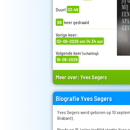
Duurt
03:49
88
keer gedraaid
Vorige keer:
02-06-2026 om 14:34 uur
Volgende keer
:
(schatting)
16-08-2026
Meer over:
Yves Segers
Biografie Yves Segers
Yves Segers werd geboren op 10 septemb
Brabant).
Reeds op 16-jarige leeftijd startte Yves 