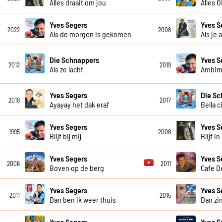
Alles draait om jou
Alles 
Yves Segers
Yves S
2022
2008
Als de morgen is gekomen
Als je 
Die Schnappers
Yves S
2012
2019
Als ze lacht
Ambim
Yves Segers
Die Sc
2019
2017
Ayayay het dak eraf
Bella c
Yves Segers
Yves S
1995
2008
Blijf bij mij
Blijf i
Yves Segers
Yves S
2006
2011
Boven op de berg
Cafe D
Yves Segers
Yves S
2011
2015
Dan ben ik weer thuis
Dan zi
Yves Segers
Yves S