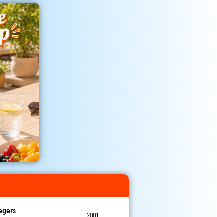
egers
2001