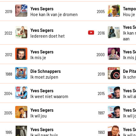
Yves Segers
Temp
2019
2005
Hoe kan ik van je dromen
Hou je
Yves S
Yves Segers
Ik kan
2022
2016
Iedereen doet het
aan
Yves Segers
Yves S
2012
2000
Ik mis je
Ik mis 
Die Schnappers
De Pit
1988
2019
Ik moet zuipen
Ik sch
Yves Segers
Yves S
2004
2015
Ik weet niet waarom
Ik wil 
Yves Segers
Yves S
2005
1997
Ik wil jou
Ik wil 
Yves Segers
Yves S
1995
1993
Ik wil naar huis
Ik wil 