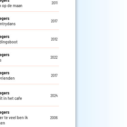
2011
n op de maan
egers
2017
ntrydans
egers
2012
dingsboot
egers
2022
s
egers
2017
vrienden
egers
2024
t in het cafe
egers
er te veel ben ik
2006
gen