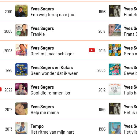
Yves Segers
Yves S
2001
1998
Een weg terug naar jou
Eindel
Yves Segers
Yves S
2005
2017
Frankie
Frans 
Yves Segers
Yves S
2008
2014
Geef mij maar schlager
Geen 
Yves Segers en Kokas
Yves S
1995
2003
Geen wonder dat ik ween
Geweld
Yves Segers
Yves S
2022
2012
Gooi die remmen los
Hallo h
Yves Segers
Yves S
2012
1993
Help me mama
Het is 
Tempo
Yves S
2013
1995
Het ritme van mijn hart
Het vli