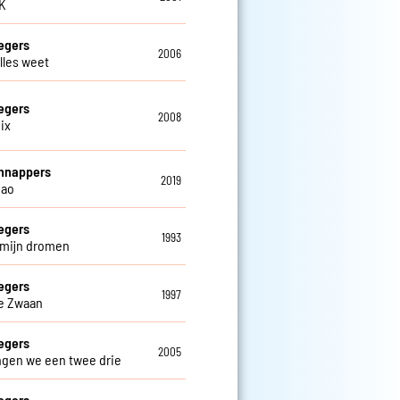
OK
egers
2006
alles weet
egers
2008
ix
hnappers
2019
iao
egers
1993
n mijn dromen
egers
1997
e Zwaan
egers
2005
ngen we een twee drie
egers