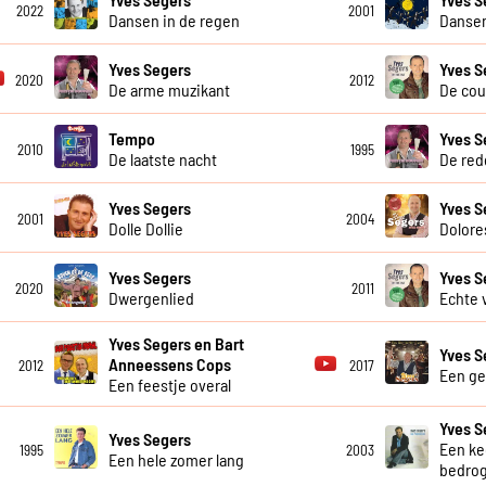
2022
2001
Dansen in de regen
Danse
Yves Segers
Yves S
2020
2012
De arme muzikant
De cou
Tempo
Yves S
2010
1995
De laatste nacht
De red
Yves Segers
Yves S
2001
2004
Dolle Dollie
Dolore
Yves Segers
Yves S
2020
2011
Dwergenlied
Echte 
Yves Segers en Bart
Yves S
Anneessens Cops
2012
2017
Een gei
Een feestje overal
Yves S
Yves Segers
Een ke
1995
2003
Een hele zomer lang
bedro