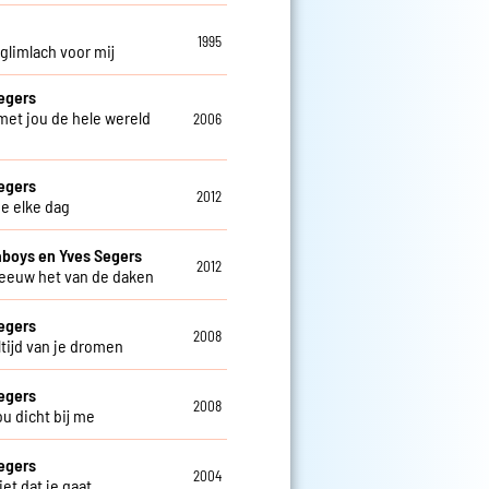
o
1995
 glimlach voor mij
egers
 met jou de hele wereld
2006
egers
2012
je elke dag
aboys en Yves Segers
2012
reeuw het van de daken
egers
2008
altijd van je dromen
egers
2008
jou dicht bij me
egers
2004
niet dat je gaat