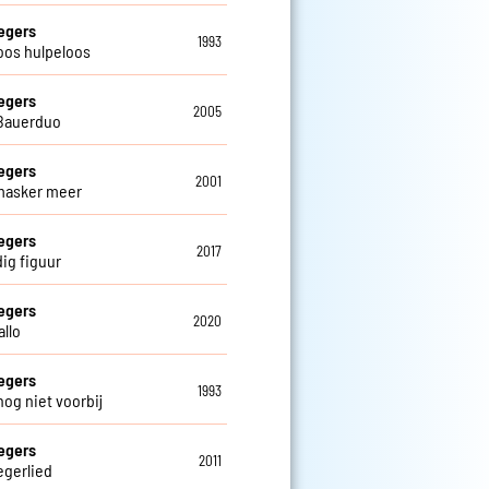
egers
1993
oos hulpeloos
egers
2005
Bauerduo
egers
2001
masker meer
egers
2017
ig figuur
egers
2020
allo
egers
1993
nog niet voorbij
egers
2011
egerlied