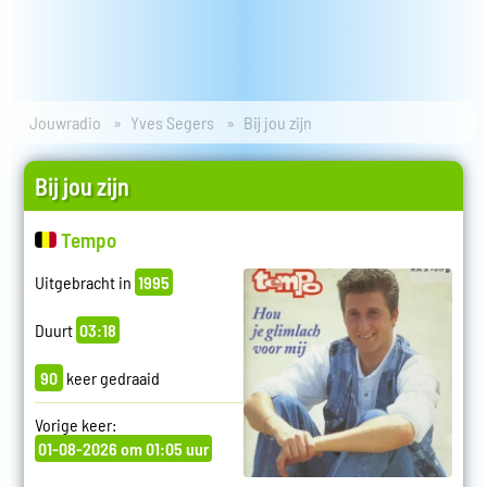
Jouwradio
Yves Segers
Bij jou zijn
Bij jou zijn
Tempo
Uitgebracht in
1995
Duurt
03:18
90
keer gedraaid
Vorige keer:
01-08-2026 om 01:05 uur