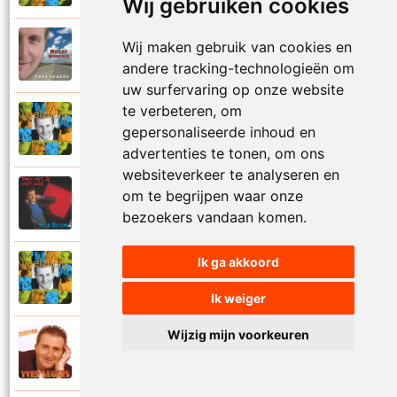
Wij gebruiken cookies
Yves Segers
Wij maken gebruik van cookies en
2005
Volare
andere tracking-technologieën om
uw surfervaring op onze website
te verbeteren, om
Yves Segers
gepersonaliseerde inhoud en
2001
Voor je gaat
advertenties te tonen, om ons
websiteverkeer te analyseren en
Yves Segers
om te begrijpen waar onze
1998
Voor jou
bezoekers vandaan komen.
Ik ga akkoord
Yves Segers
2001
Vriendschap
Ik weiger
Wijzig mijn voorkeuren
Yves Segers
2004
Vuur en vlam