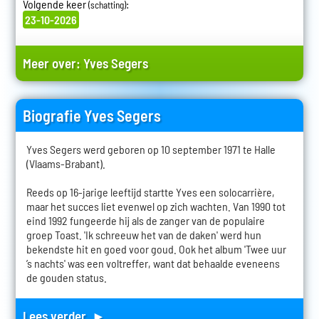
Volgende keer
:
(schatting)
23-10-2026
Meer over:
Yves Segers
Biografie Yves Segers
Yves Segers werd geboren op 10 september 1971 te Halle
(Vlaams-Brabant).
Reeds op 16-jarige leeftijd startte Yves een solocarrière,
maar het succes liet evenwel op zich wachten. Van 1990 tot
eind 1992 fungeerde hij als de zanger van de populaire
groep Toast. 'Ik schreeuw het van de daken' werd hun
bekendste hit en goed voor goud. Ook het album 'Twee uur
’s nachts' was een voltreffer, want dat behaalde eveneens
de gouden status.
Lees verder ►