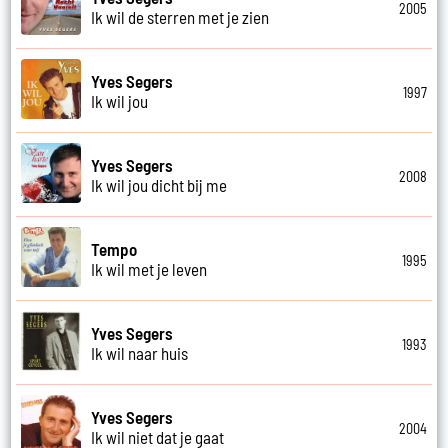
2005
Ik wil de sterren met je zien
Yves Segers
1997
Ik wil jou
Yves Segers
2008
Ik wil jou dicht bij me
Tempo
1995
Ik wil met je leven
Yves Segers
1993
Ik wil naar huis
Yves Segers
2004
Ik wil niet dat je gaat