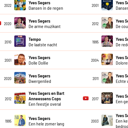
Yves Segers
Yves S
2022
2001
Dansen in de regen
Danse
Yves Segers
Yves S
2020
2012
De arme muzikant
De cou
Tempo
Yves S
2010
1995
De laatste nacht
De red
Yves Segers
Yves S
2001
2004
Dolle Dollie
Dolore
Yves Segers
Yves S
2020
2011
Dwergenlied
Echte 
Yves Segers en Bart
Yves S
Anneessens Cops
2012
2017
Een gei
Een feestje overal
Yves S
Yves Segers
Een ke
1995
2003
Een hele zomer lang
bedro