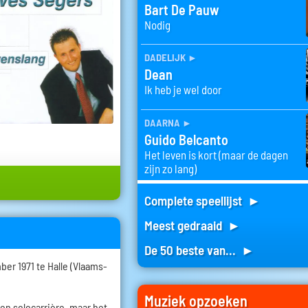
Bart De Pauw
Nodig
dadelijk
►
Dean
Ik heb je wel door
daarna
►
Guido Belcanto
Het leven is kort (maar de dagen
zijn zo lang)
Complete speellijst ►
Meest gedraaid ►
De 50 beste van... ►
er 1971 te Halle (Vlaams-
Muziek opzoeken
een solocarrière, maar het