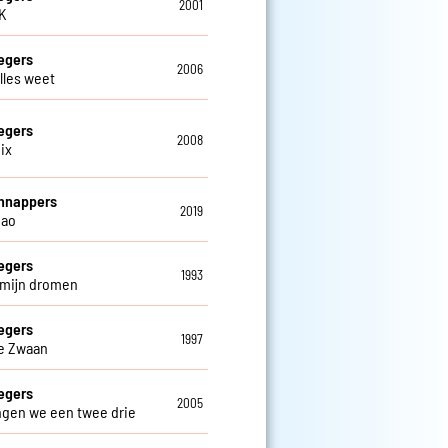
2001
OK
egers
2006
alles weet
egers
2008
ix
hnappers
2019
iao
egers
1993
n mijn dromen
egers
1997
e Zwaan
egers
2005
ngen we een twee drie