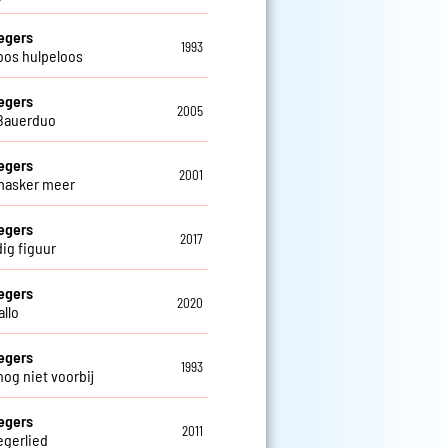
egers
1993
oos hulpeloos
egers
2005
Bauerduo
egers
2001
masker meer
egers
2017
ig figuur
egers
2020
allo
egers
1993
nog niet voorbij
egers
2011
egerlied