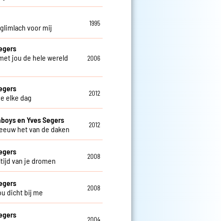
o
1995
 glimlach voor mij
egers
 met jou de hele wereld
2006
egers
2012
je elke dag
aboys en Yves Segers
2012
reeuw het van de daken
egers
2008
altijd van je dromen
egers
2008
jou dicht bij me
egers
2004