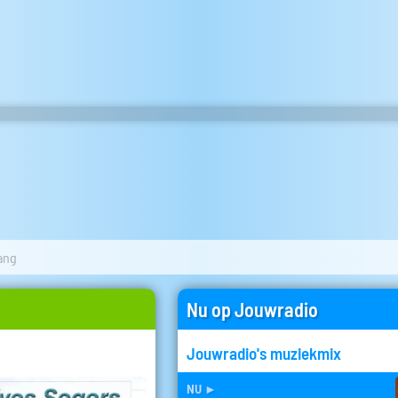
ang
Nu op Jouwradio
Jouwradio's muziekmix
nu
►