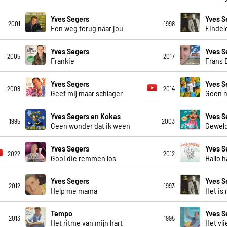
Yves Segers
Yves S
2001
1998
Een weg terug naar jou
Eindel
Yves Segers
Yves S
2005
2017
Frankie
Frans 
Yves Segers
Yves S
2008
2014
Geef mij maar schlager
Geen 
Yves Segers en Kokas
Yves S
1995
2003
Geen wonder dat ik ween
Geweld
Yves Segers
Yves S
2022
2012
Gooi die remmen los
Hallo h
Yves Segers
Yves S
2012
1993
Help me mama
Het is 
Tempo
Yves S
2013
1995
Het ritme van mijn hart
Het vli