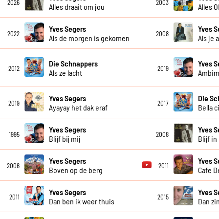
2026
2003
Alles draait om jou
Alles 
Yves Segers
Yves S
2022
2008
Als de morgen is gekomen
Als je 
Die Schnappers
Yves S
2012
2019
Als ze lacht
Ambim
Yves Segers
Die Sc
2019
2017
Ayayay het dak eraf
Bella c
Yves Segers
Yves S
1995
2008
Blijf bij mij
Blijf i
Yves Segers
Yves S
2006
2011
Boven op de berg
Cafe D
Yves Segers
Yves S
2011
2015
Dan ben ik weer thuis
Dan zi