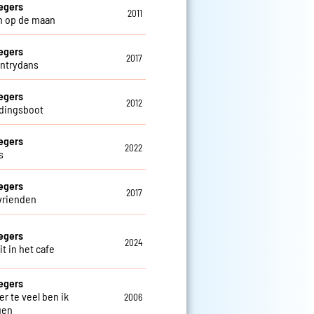
egers
2011
n op de maan
egers
2017
ntrydans
egers
2012
dingsboot
egers
2022
s
egers
2017
vrienden
egers
2024
t in het cafe
egers
er te veel ben ik
2006
gen