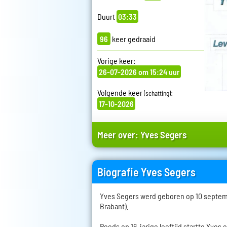
Duurt
03:33
96
keer gedraaid
Vorige keer:
26-07-2026 om 15:24 uur
Volgende keer
:
(schatting)
17-10-2026
Meer over:
Yves Segers
Biografie Yves Segers
Yves Segers werd geboren op 10 septemb
Brabant).
Reeds op 16-jarige leeftijd startte Yves 