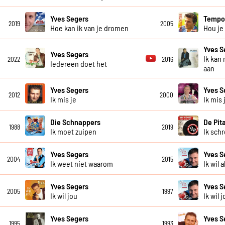
Yves Segers
Temp
2019
2005
Hoe kan ik van je dromen
Hou je
Yves S
Yves Segers
Ik kan
2022
2016
Iedereen doet het
aan
Yves Segers
Yves S
2012
2000
Ik mis je
Ik mis 
Die Schnappers
De Pit
1988
2019
Ik moet zuipen
Ik sch
Yves Segers
Yves S
2004
2015
Ik weet niet waarom
Ik wil 
Yves Segers
Yves S
2005
1997
Ik wil jou
Ik wil 
Yves Segers
Yves S
1995
1993