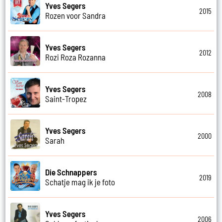
Yves Segers
2015
Rozen voor Sandra
Yves Segers
2012
Rozi Roza Rozanna
Yves Segers
2008
Saint-Tropez
Yves Segers
2000
Sarah
Die Schnappers
2019
Schatje mag ik je foto
Yves Segers
2006