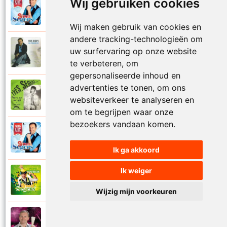
Wij gebruiken cookies
Yves Segers
2015
Twee lege handen
Wij maken gebruik van cookies en
andere tracking-technologieën om
Yves Segers
uw surfervaring op onze website
2006
Vaarwel verleden
te verbeteren, om
gepersonaliseerde inhoud en
advertenties te tonen, om ons
Yves Segers
1989
websiteverkeer te analyseren en
Veel te laat voor spijt
om te begrijpen waar onze
bezoekers vandaan komen.
Yves Segers
2015
Verdomd ik mis je
Ik ga akkoord
Ik weiger
Yves Segers
2019
Vi va vogeltje
Wijzig mijn voorkeuren
Yves Segers
2012