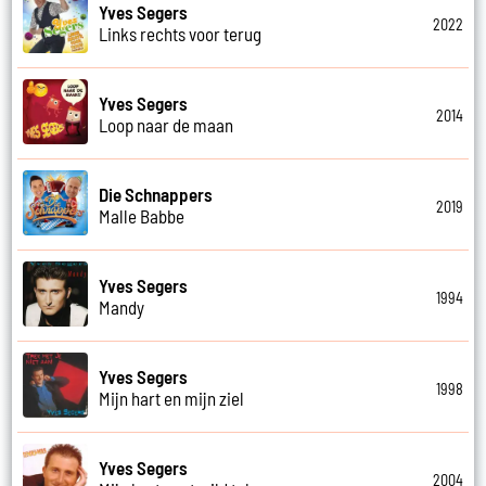
Yves Segers
2022
Links rechts voor terug
Yves Segers
2014
Loop naar de maan
Die Schnappers
2019
Malle Babbe
Yves Segers
1994
Mandy
Yves Segers
1998
Mijn hart en mijn ziel
Yves Segers
2004