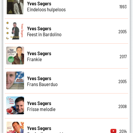
Yves Segers
1993
Eindeloos hulpeloos
Yves Segers
2005
Feest in Bardolino
Yves Segers
2017
Frankie
Yves Segers
2005
Frans Bauerduo
Yves Segers
2008
Frisse melodie
Yves Segers
2014