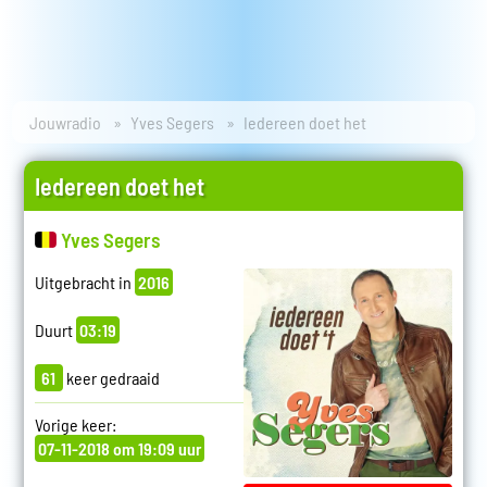
Jouwradio
Yves Segers
Iedereen doet het
Iedereen doet het
Yves Segers
Uitgebracht in
2016
Duurt
03:19
61
keer gedraaid
Vorige keer:
07-11-2018 om 19:09 uur