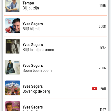
Tempo
1995
Bij jou zijn
Yves Segers
2008
Blijf bij mij
Yves Segers
1993
Blijf in mijn dromen
Yves Segers
2006
Boem boem boem
Yves Segers
2011
Boven op de berg
Yves Segers
1997