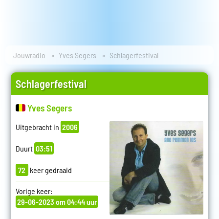
Jouwradio
Yves Segers
Schlagerfestival
Schlagerfestival
Yves Segers
Uitgebracht in
2006
Duurt
03:51
72
keer gedraaid
Vorige keer:
29-06-2023 om 04:44 uur