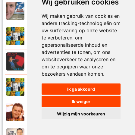
Wij gebruiken cookies
Yves Segers
2005
Volare
Wij maken gebruik van cookies en
andere tracking-technologieën om
uw surfervaring op onze website
Yves Segers
2001
te verbeteren, om
Voor je gaat
gepersonaliseerde inhoud en
advertenties te tonen, om ons
Yves Segers
websiteverkeer te analyseren en
1998
Voor jou
om te begrijpen waar onze
bezoekers vandaan komen.
Yves Segers
2001
Ik ga akkoord
Vriendschap
Ik weiger
Yves Segers
2004
Wijzig mijn voorkeuren
Vuur en vlam
Yves Segers