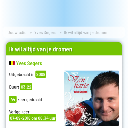
Jouwradio
Yves Segers
Ik wil altijd van je dromen
Ik wil altijd van je dromen
Yves Segers
Uitgebracht in
2008
Duurt
03:22
44
keer gedraaid
Vorige keer:
07-09-2018 om 08:34 uur