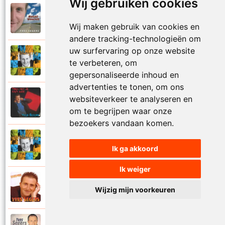
Wij gebruiken cookies
Yves Segers
2005
Volare
Wij maken gebruik van cookies en
andere tracking-technologieën om
uw surfervaring op onze website
Yves Segers
2001
te verbeteren, om
Voor je gaat
gepersonaliseerde inhoud en
advertenties te tonen, om ons
Yves Segers
websiteverkeer te analyseren en
1998
Voor jou
om te begrijpen waar onze
bezoekers vandaan komen.
Yves Segers
2001
Ik ga akkoord
Vriendschap
Ik weiger
Yves Segers
2004
Wijzig mijn voorkeuren
Vuur en vlam
Yves Segers