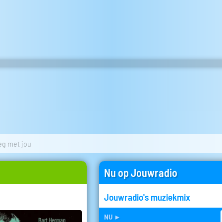
g met jou
Nu op Jouwradio
Jouwradio's muziekmix
nu
►