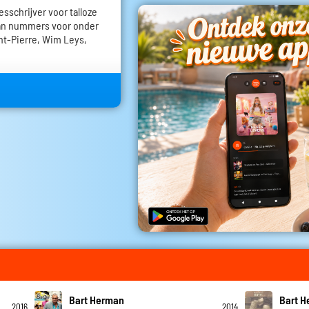
esschrijver voor talloze
aan nummers voor onder
int-Pierre, Wim Leys,
Bart Herman
Bart 
2016
2014