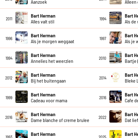
Aanzoek
Alleen
Bart Herman
Bart 
2011
1994
Alles valt stil
Als de 
Bart Herman
Bart 
1996
1997
Als je morgen weggaat
Als je
Bart Herman
Bart 
1994
2010
Annelies het weerzien
Bartje
Bart Herman
Bart 
2012
2014
Bij het buitengaan
Bleke 
Bart Herman
Bart 
1999
2016
Cadeau voor mama
Cafe de
Bart Herman
Bart 
2016
2022
Dame blanche of creme brulee
Dat lie
Bart Herman
Bart 
1993
2025