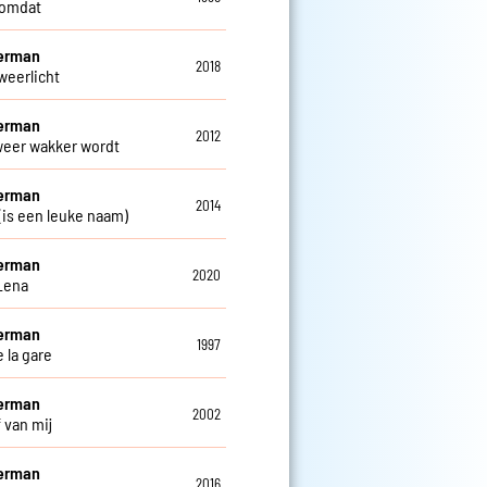
 omdat
Herman
2018
weerlicht
Herman
2012
 weer wakker wordt
Herman
2014
 (is een leuke naam)
Herman
2020
Lena
Herman
1997
 la gare
Herman
2002
f van mij
Herman
2016