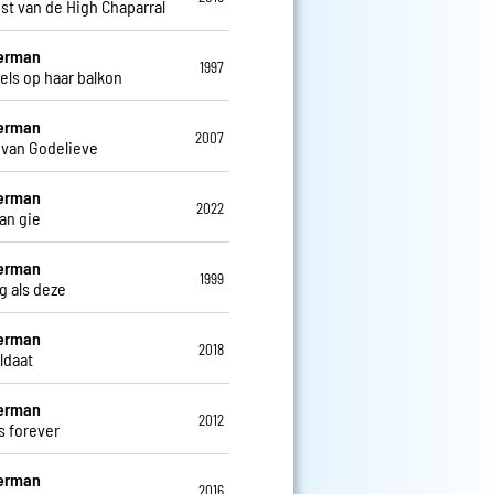
st van de High Chaparral
Herman
1997
els op haar balkon
Herman
2007
 van Godelieve
Herman
2022
an gie
Herman
1999
g als deze
Herman
2018
ldaat
Herman
2012
s forever
Herman
2016