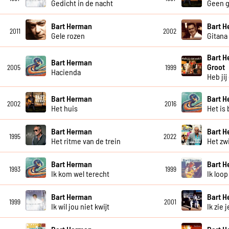
Gedicht in de nacht
Geen g
Bart Herman
Bart 
2011
2002
Gele rozen
Gitana
Bart H
Bart Herman
Groot
2005
1999
Hacienda
Heb jij
Bart Herman
Bart 
2002
2016
Het huis
Het is 
Bart Herman
Bart 
1995
2022
Het ritme van de trein
Het zw
Bart Herman
Bart 
1993
1999
Ik kom wel terecht
Ik loop
Bart Herman
Bart 
1999
2001
Ik wil jou niet kwijt
Ik zie 