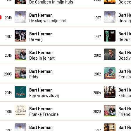
De Caraiben in mijn huis
De gee
Bart Herman
Bart 
2019
1997
De slag van mijn hart
De vog
Bart Herman
Bart 
1997
1997
De weg
De zus
Bart Herman
Bart 
2015
2012
Diep in je hart
Doad v
Bart Herman
Bart 
2003
2012
Eddy
Een da
Bart Herman
Bart 
2014
2004
Een vrouw als zij
Eliteso
Bart Herman
Bart 
1995
2020
Franke Francine
Friend
Bart Herman
Bart 
1997
1997