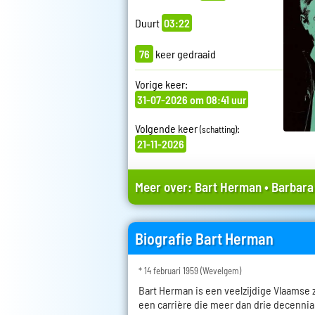
Duurt
03:22
76
keer gedraaid
Vorige keer:
31-07-2026 om 08:41 uur
Volgende keer
:
(schatting)
21-11-2026
Meer over:
Bart Herman
•
Barbara
Biografie Bart Herman
* 14 februari 1959 (Wevelgem)
Bart Herman is een veelzijdige Vlaamse
een carrière die meer dan drie decenni