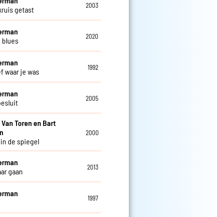
Herman
2003
kruis getast
Herman
2020
 blues
Herman
1992
ef waar je was
Herman
2005
esluit
i Van Toren en Bart
n
2000
 in de spiegel
Herman
2013
aar gaan
Herman
1997