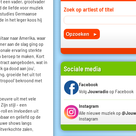
t een vader, grootvader
d de liefde voor muziek
Zoek op artiest of titel
n studies Germaanse
e in het leger koos hij
gitaar naar Amerika, waar
iner aan de slag ging op
ionale ervaring sterkte
jn beroep te maken. Kort
ntract aangeboden, wat in
Sociale media
Ik ga dood aan jou'.
, groeide het uit tot
etropool' bekroond met
Facebook
Volg
Jouwradio
op Facebook
oeuvre uit met vele
ijn stijl – een
Instagram
-roll en invloeden uit
Alle nieuwe muziek op
@Jouw
baar en geliefd op de
Instagram
ieuwe shows langs
itverkochte zalen.