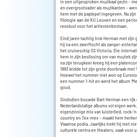
in een uitgesproken muzikaal gezin – me
en overgrootvader als muzikanten – wer
hem met de paplepel ingegeven. Na zij
filologie aan de KU Leuven en een period
resoluut voor het artiestenbestaan.
Eind jaren tachtig trok Herman met zijn 
hij na een zwerftocht als zanger-enterta
het cruiseschip SS Victoria. Die internat
hem in zijn beslissing om van muziek zi
na zijn terugkeer kreeg hij een platenco
1993 leidde tot zijn grote doorbraak met '
Hoewel het nummer niet won op Eurosong
een nummer 1-hit en werd het album 'M
goud.
Sindsdien bouwde Bart Herman een rijk 
Nederlandstalige albums vol eigen werk. Z
eigenzinnige mix van luisterlied, rock-’n
country en Tex-mex – maakt hem herken
Vlaamse podia. Jaarlijks trekt hij met n
culturele centra en theaters, vaak voor u