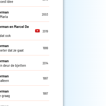
oed idee
Herman
2003
 Maria
erman en Marcel De
2019
 dat ook
Herman
1999
beter dat ze gaat
Herman
2014
in deur de bjetten
Herman
1997
 alleen
Herman
1997
je graag