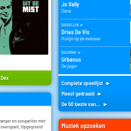
Jo Vally
Dana
dadelijk
►
Dries De Vis
Huisje op de evenaar
daarna
►
Urbanus
De jager
 Dex
Complete speellijst ►
Meest gedraaid ►
De 50 beste van... ►
 zanger en songwriter met
Muziek opzoeken
a overspant. Opgegroeid