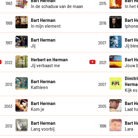
Bart Herman
Bart 
1993
2015
In de schaduw van de maan
In het 
Bart Herman
Bart 
1999
2016
In mijn element
Iphone
Bart Herman
Bart 
1997
2007
Jij
Jij ble
Herbert en Herman
Bart 
2022
2021
Jij verbaast me
Jouw b
Dimitr
Bart Herman
Herma
2012
2007
Kathleen
Kijk es
Bart Herman
Bart 
2003
2005
Kom je
Laat h
Bart Herman
Bart 
2012
1996
Lang voorbij
Lara