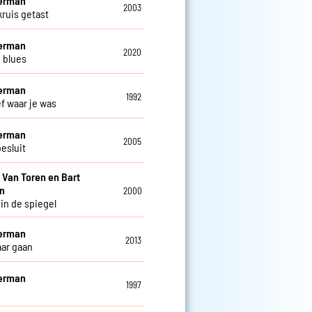
Herman
2003
kruis getast
Herman
2020
 blues
Herman
1992
ef waar je was
Herman
2005
esluit
i Van Toren en Bart
n
2000
 in de spiegel
Herman
2013
aar gaan
Herman
1997