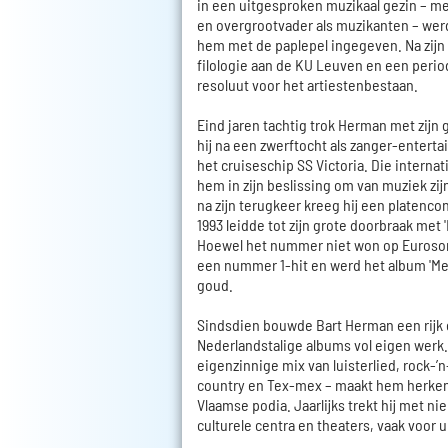
in een uitgesproken muzikaal gezin – me
en overgrootvader als muzikanten – wer
hem met de paplepel ingegeven. Na zij
filologie aan de KU Leuven en een period
resoluut voor het artiestenbestaan.
Eind jaren tachtig trok Herman met zijn 
hij na een zwerftocht als zanger-enterta
het cruiseschip SS Victoria. Die internat
hem in zijn beslissing om van muziek zi
na zijn terugkeer kreeg hij een platenco
1993 leidde tot zijn grote doorbraak met '
Hoewel het nummer niet won op Eurosong
een nummer 1-hit en werd het album 'M
goud.
Sindsdien bouwde Bart Herman een rijk 
Nederlandstalige albums vol eigen werk. Z
eigenzinnige mix van luisterlied, rock-’n
country en Tex-mex – maakt hem herken
Vlaamse podia. Jaarlijks trekt hij met n
culturele centra en theaters, vaak voor u