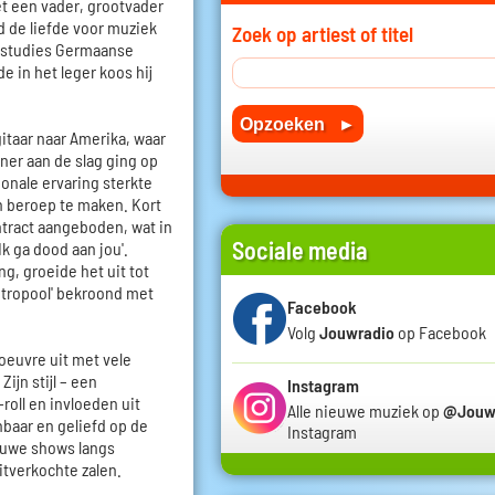
t een vader, grootvader
d de liefde voor muziek
Zoek op artiest of titel
n studies Germaanse
e in het leger koos hij
gitaar naar Amerika, waar
iner aan de slag ging op
ionale ervaring sterkte
jn beroep te maken. Kort
ntract aangeboden, wat in
Sociale media
Ik ga dood aan jou'.
, groeide het uit tot
etropool' bekroond met
Facebook
Volg
Jouwradio
op Facebook
oeuvre uit met vele
ijn stijl – een
Instagram
-roll en invloeden uit
Alle nieuwe muziek op
@Jouw
baar en geliefd op de
Instagram
ieuwe shows langs
itverkochte zalen.