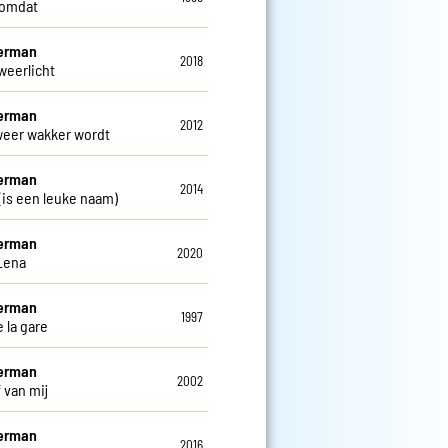
 omdat
Herman
2018
weerlicht
Herman
2012
 weer wakker wordt
Herman
2014
 (is een leuke naam)
Herman
2020
Lena
Herman
1997
 la gare
Herman
2002
f van mij
Herman
2016