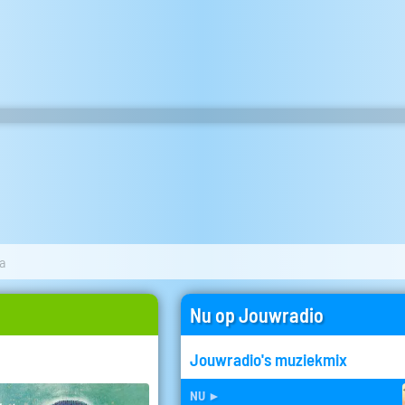
a
Nu op Jouwradio
Jouwradio's muziekmix
nu
►