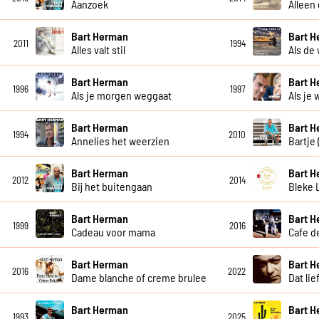
Aanzoek
Alleen
Bart Herman
Bart 
2011
1994
Alles valt stil
Als de 
Bart Herman
Bart 
1996
1997
Als je morgen weggaat
Als je
Bart Herman
Bart 
1994
2010
Annelies het weerzien
Bartje
Bart Herman
Bart 
2012
2014
Bij het buitengaan
Bleke 
Bart Herman
Bart 
1999
2016
Cadeau voor mama
Cafe de
Bart Herman
Bart 
2016
2022
Dame blanche of creme brulee
Dat lie
Bart Herman
Bart 
1993
2025