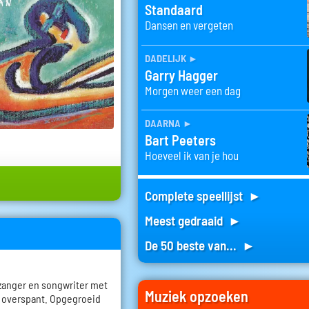
Standaard
Dansen en vergeten
dadelijk
►
Garry Hagger
Morgen weer een dag
daarna
►
Bart Peeters
Hoeveel ik van je hou
Complete speellijst ►
Meest gedraaid ►
De 50 beste van... ►
 zanger en songwriter met
Muziek opzoeken
a overspant. Opgegroeid