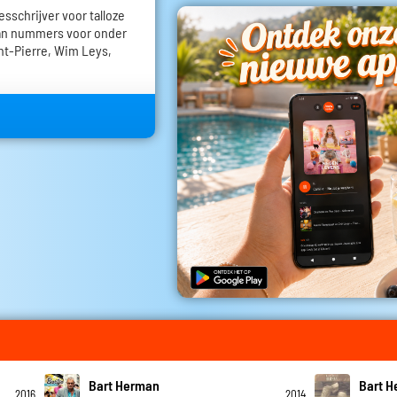
esschrijver voor talloze
aan nummers voor onder
int-Pierre, Wim Leys,
Bart Herman
Bart 
2016
2014