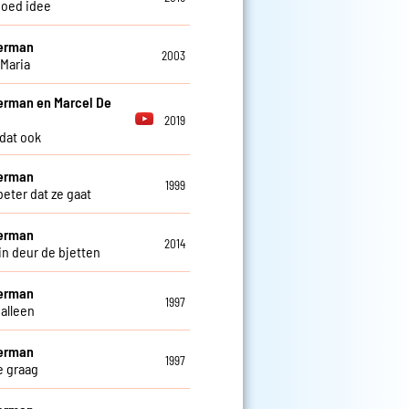
oed idee
Herman
2003
 Maria
erman en Marcel De
2019
 dat ook
Herman
1999
beter dat ze gaat
Herman
2014
in deur de bjetten
Herman
1997
 alleen
Herman
1997
je graag