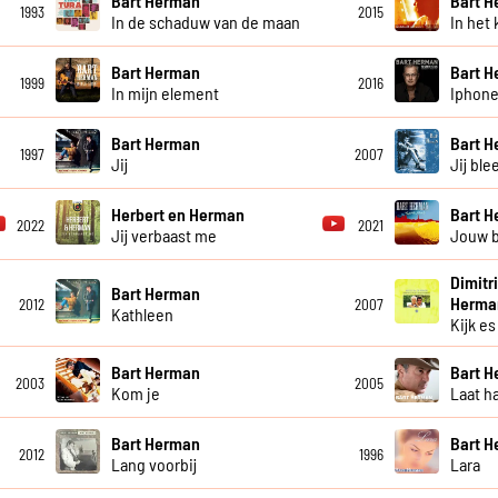
Bart Herman
Bart 
1993
2015
In de schaduw van de maan
In het 
Bart Herman
Bart 
1999
2016
In mijn element
Iphone
Bart Herman
Bart 
1997
2007
Jij
Jij ble
Herbert en Herman
Bart 
2022
2021
Jij verbaast me
Jouw b
Dimitr
Bart Herman
Herma
2012
2007
Kathleen
Kijk es
Bart Herman
Bart 
2003
2005
Kom je
Laat h
Bart Herman
Bart 
2012
1996
Lang voorbij
Lara