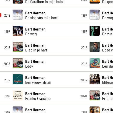
De Caraiben in mijn huis
De gee
Bart Herman
Bart 
2019
1997
De slag van mijn hart
De vog
Bart Herman
Bart 
1997
1997
De weg
De zus
Bart Herman
Bart 
2015
2012
Diep in je hart
Doad v
Bart Herman
Bart 
2003
2012
Eddy
Een da
Bart Herman
Bart 
2014
2004
Een vrouw als zij
Eliteso
Bart Herman
Bart 
1995
2020
Franke Francine
Friend
Bart Herman
Bart 
1997
1997