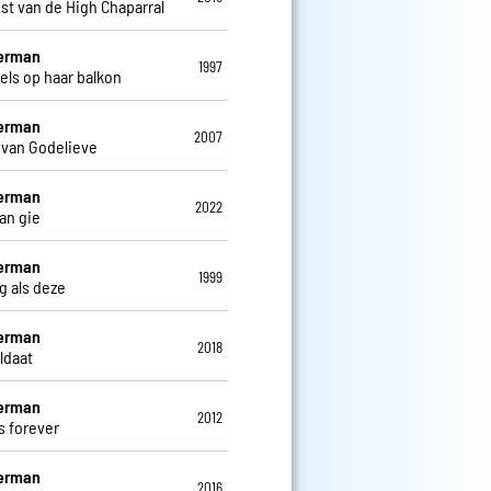
st van de High Chaparral
Herman
1997
els op haar balkon
Herman
2007
 van Godelieve
Herman
2022
an gie
Herman
1999
g als deze
Herman
2018
ldaat
Herman
2012
s forever
Herman
2016