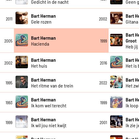
Gedicht in de nacht
Geen g
Bart Herman
Bart 
2011
2002
Gele rozen
Gitana
Bart H
Bart Herman
Groot
2005
1999
Hacienda
Heb jij
Bart Herman
Bart 
2002
2016
Het huis
Het is 
Bart Herman
Bart 
1995
2022
Het ritme van de trein
Het zw
Bart Herman
Bart 
1993
1999
Ik kom wel terecht
Ik loop
Bart Herman
Bart 
1999
2001
Ik wil jou niet kwijt
Ik zie 