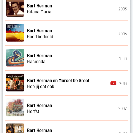
Bart Herman
2003
Gitana Maria
Bart Herman
2005
Goed bedoeld
Bart Herman
1999
Hacienda
Bart Herman en Marcel De Groot
2019
Heb jij dat ook
Bart Herman
2002
Herfst
Bart Herman