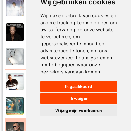
Wij gebruiken cookies
Bart Herman
1997
Vertrouwelijk
Wij maken gebruik van cookies en
andere tracking-technologieën om
uw surfervaring op onze website
Bart Herman
2020
Victoria
te verbeteren, om
gepersonaliseerde inhoud en
advertenties te tonen, om ons
Bart Herman
websiteverkeer te analyseren en
2019
Vlinder in de sneeuw
om te begrijpen waar onze
bezoekers vandaan komen.
Bart Herman
2010
Vlinders passie stille tranen
Ik ga akkoord
Ik weiger
Bart Herman
2007
Vogelvrij vannacht
Wijzig mijn voorkeuren
Bart Herman