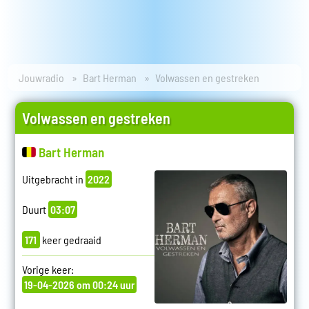
Jouwradio
Bart Herman
Volwassen en gestreken
Volwassen en gestreken
Bart Herman
Uitgebracht in
2022
Duurt
03:07
171
keer gedraaid
Vorige keer:
19-04-2026 om 00:24 uur