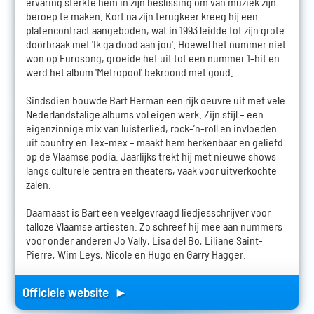
ervaring sterkte hem in zijn beslissing om van muziek zijn
beroep te maken. Kort na zijn terugkeer kreeg hij een
platencontract aangeboden, wat in 1993 leidde tot zijn grote
doorbraak met 'Ik ga dood aan jou'. Hoewel het nummer niet
won op Eurosong, groeide het uit tot een nummer 1-hit en
werd het album 'Metropool' bekroond met goud.
Sindsdien bouwde Bart Herman een rijk oeuvre uit met vele
Nederlandstalige albums vol eigen werk. Zijn stijl – een
eigenzinnige mix van luisterlied, rock-’n-roll en invloeden
uit country en Tex-mex – maakt hem herkenbaar en geliefd
op de Vlaamse podia. Jaarlijks trekt hij met nieuwe shows
langs culturele centra en theaters, vaak voor uitverkochte
zalen.
Daarnaast is Bart een veelgevraagd liedjesschrijver voor
talloze Vlaamse artiesten. Zo schreef hij mee aan nummers
voor onder anderen Jo Vally, Lisa del Bo, Liliane Saint-
Pierre, Wim Leys, Nicole en Hugo en Garry Hagger.
Officiele website ►