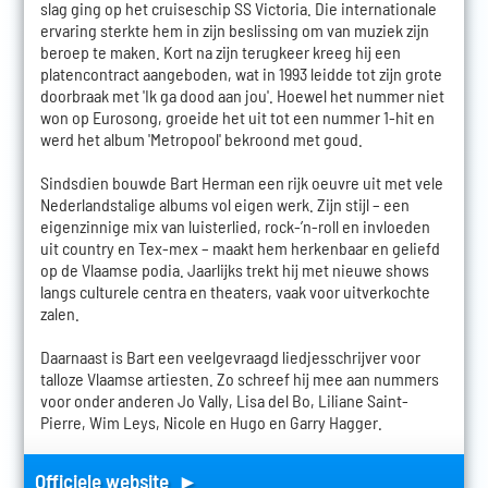
slag ging op het cruiseschip SS Victoria. Die internationale
ervaring sterkte hem in zijn beslissing om van muziek zijn
beroep te maken. Kort na zijn terugkeer kreeg hij een
platencontract aangeboden, wat in 1993 leidde tot zijn grote
doorbraak met 'Ik ga dood aan jou'. Hoewel het nummer niet
won op Eurosong, groeide het uit tot een nummer 1-hit en
werd het album 'Metropool' bekroond met goud.
Sindsdien bouwde Bart Herman een rijk oeuvre uit met vele
Nederlandstalige albums vol eigen werk. Zijn stijl – een
eigenzinnige mix van luisterlied, rock-’n-roll en invloeden
uit country en Tex-mex – maakt hem herkenbaar en geliefd
op de Vlaamse podia. Jaarlijks trekt hij met nieuwe shows
langs culturele centra en theaters, vaak voor uitverkochte
zalen.
Daarnaast is Bart een veelgevraagd liedjesschrijver voor
talloze Vlaamse artiesten. Zo schreef hij mee aan nummers
voor onder anderen Jo Vally, Lisa del Bo, Liliane Saint-
Pierre, Wim Leys, Nicole en Hugo en Garry Hagger.
Officiele website ►