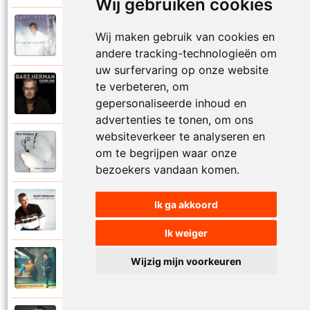
Wij gebruiken cookies
Bart Herman
Wij maken gebruik van cookies en
1997
Vertrouwelijk
andere tracking-technologieën om
uw surfervaring op onze website
te verbeteren, om
Bart Herman
2020
Victoria
gepersonaliseerde inhoud en
advertenties te tonen, om ons
websiteverkeer te analyseren en
Bart Herman
om te begrijpen waar onze
2019
Vlinder in de sneeuw
bezoekers vandaan komen.
Bart Herman
Ik ga akkoord
2010
Vlinders passie stille tranen
Ik weiger
Bart Herman
Wijzig mijn voorkeuren
2007
Vogelvrij vannacht