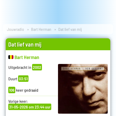
Jouwradio
Bart Herman
Dat lief van mij
Dat lief van mij
Bart Herman
Uitgebracht in
2002
Duurt
03:51
106
keer gedraaid
Vorige keer:
31-05-2026 om 23:44 uur