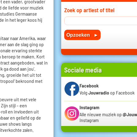
t een vader, grootvader
d de liefde voor muziek
Zoek op artiest of titel
n studies Germaanse
e in het leger koos hij
gitaar naar Amerika, waar
iner aan de slag ging op
ionale ervaring sterkte
jn beroep te maken. Kort
ntract aangeboden, wat in
Sociale media
Ik ga dood aan jou'.
, groeide het uit tot
etropool' bekroond met
Facebook
Volg
Jouwradio
op Facebook
oeuvre uit met vele
ijn stijl – een
Instagram
-roll en invloeden uit
Alle nieuwe muziek op
@Jouw
baar en geliefd op de
Instagram
ieuwe shows langs
itverkochte zalen.