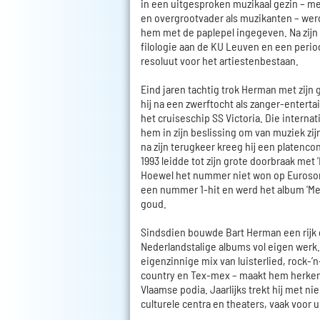
in een uitgesproken muzikaal gezin – me
en overgrootvader als muzikanten – wer
hem met de paplepel ingegeven. Na zij
filologie aan de KU Leuven en een period
resoluut voor het artiestenbestaan.
Eind jaren tachtig trok Herman met zijn 
hij na een zwerftocht als zanger-enterta
het cruiseschip SS Victoria. Die internat
hem in zijn beslissing om van muziek zi
na zijn terugkeer kreeg hij een platenco
1993 leidde tot zijn grote doorbraak met '
Hoewel het nummer niet won op Eurosong
een nummer 1-hit en werd het album 'M
goud.
Sindsdien bouwde Bart Herman een rijk 
Nederlandstalige albums vol eigen werk. Z
eigenzinnige mix van luisterlied, rock-’n
country en Tex-mex – maakt hem herken
Vlaamse podia. Jaarlijks trekt hij met n
culturele centra en theaters, vaak voor u