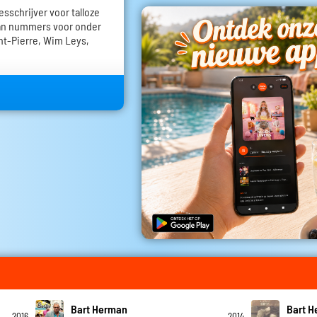
esschrijver voor talloze
aan nummers voor onder
int-Pierre, Wim Leys,
Bart Herman
Bart 
2016
2014