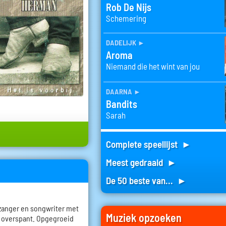
Rob De Nijs
Schemering
dadelijk
►
Aroma
Niemand die het wint van jou
daarna
►
Bandits
Sarah
Complete speellijst ►
Meest gedraaid ►
De 50 beste van... ►
 zanger en songwriter met
Muziek opzoeken
a overspant. Opgegroeid