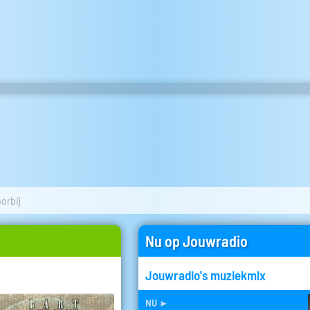
oorbij
Nu op Jouwradio
Jouwradio's muziekmix
nu
►