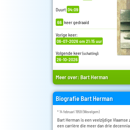
Duurt
04:09
66
keer gedraaid
Vorige keer:
06-07-2026 om 21:15 uur
Volgende keer
:
(schatting)
26-10-2026
Meer over:
Bart Herman
Biografie Bart Herman
* 14 februari 1959 (Wevelgem)
Bart Herman is een veelzijdige Vlaamse
een carrière die meer dan drie decenni