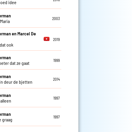
oed idee
Herman
2003
 Maria
erman en Marcel De
2019
 dat ook
Herman
1999
beter dat ze gaat
Herman
2014
in deur de bjetten
Herman
1997
 alleen
Herman
1997
je graag