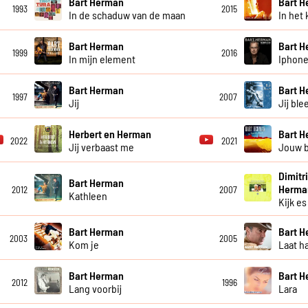
Bart Herman
Bart 
1993
2015
In de schaduw van de maan
In het 
Bart Herman
Bart 
1999
2016
In mijn element
Iphone
Bart Herman
Bart 
1997
2007
Jij
Jij ble
Herbert en Herman
Bart 
2022
2021
Jij verbaast me
Jouw b
Dimitr
Bart Herman
Herma
2012
2007
Kathleen
Kijk es
Bart Herman
Bart 
2003
2005
Kom je
Laat h
Bart Herman
Bart 
2012
1996
Lang voorbij
Lara