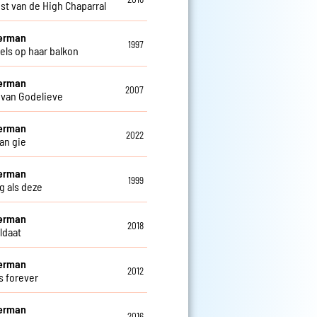
st van de High Chaparral
Herman
1997
els op haar balkon
Herman
2007
 van Godelieve
Herman
2022
an gie
Herman
1999
g als deze
Herman
2018
ldaat
Herman
2012
s forever
Herman
2016