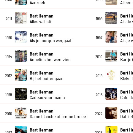
Aanzoek
Alleen
Bart Herman
Bart 
2011
1994
Alles valt stil
Als de 
Bart Herman
Bart 
1996
1997
Als je morgen weggaat
Als je
Bart Herman
Bart 
1994
2010
Annelies het weerzien
Bartje
Bart Herman
Bart 
2012
2014
Bij het buitengaan
Bleke 
Bart Herman
Bart 
1999
2016
Cadeau voor mama
Cafe de
Bart Herman
Bart 
2016
2022
Dame blanche of creme brulee
Dat lie
Bart Herman
Bart 
1993
2025