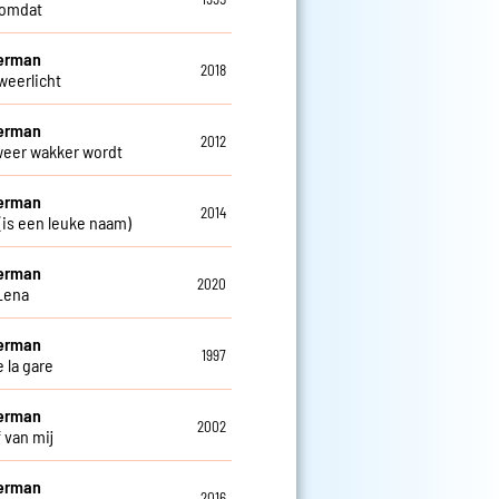
 omdat
Herman
2018
weerlicht
Herman
2012
 weer wakker wordt
Herman
2014
 (is een leuke naam)
Herman
2020
Lena
Herman
1997
 la gare
Herman
2002
f van mij
Herman
2016