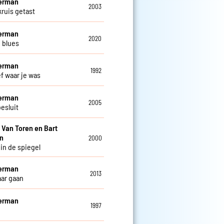
Herman
2003
kruis getast
Herman
2020
 blues
Herman
1992
ef waar je was
Herman
2005
esluit
i Van Toren en Bart
n
2000
 in de spiegel
Herman
2013
aar gaan
Herman
1997