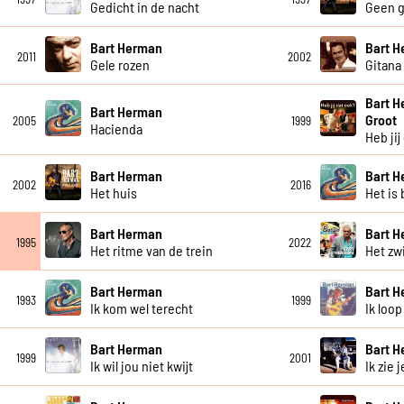
Gedicht in de nacht
Geen g
Bart Herman
Bart 
2011
2002
Gele rozen
Gitana
Bart H
Bart Herman
Groot
2005
1999
Hacienda
Heb jij
Bart Herman
Bart 
2002
2016
Het huis
Het is 
Bart Herman
Bart 
1995
2022
Het ritme van de trein
Het zw
Bart Herman
Bart 
1993
1999
Ik kom wel terecht
Ik loop
Bart Herman
Bart 
1999
2001
Ik wil jou niet kwijt
Ik zie 