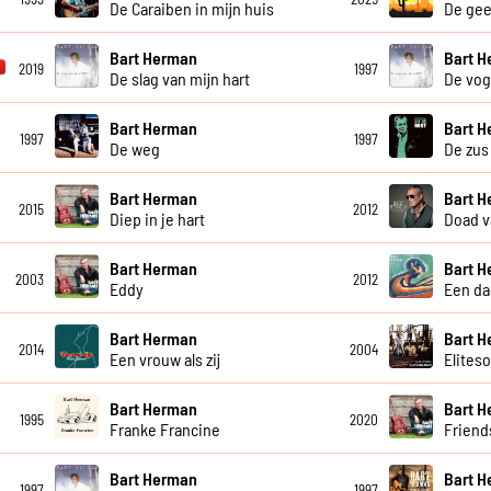
De Caraiben in mijn huis
De gee
Bart Herman
Bart 
2019
1997
De slag van mijn hart
De vog
Bart Herman
Bart 
1997
1997
De weg
De zus
Bart Herman
Bart 
2015
2012
Diep in je hart
Doad v
Bart Herman
Bart 
2003
2012
Eddy
Een da
Bart Herman
Bart 
2014
2004
Een vrouw als zij
Eliteso
Bart Herman
Bart 
1995
2020
Franke Francine
Friend
Bart Herman
Bart 
1997
1997