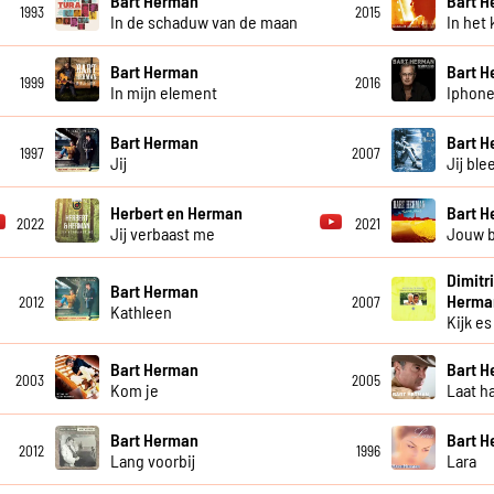
Bart Herman
Bart 
1993
2015
In de schaduw van de maan
In het 
Bart Herman
Bart 
1999
2016
In mijn element
Iphone
Bart Herman
Bart 
1997
2007
Jij
Jij ble
Herbert en Herman
Bart 
2022
2021
Jij verbaast me
Jouw b
Dimitr
Bart Herman
Herma
2012
2007
Kathleen
Kijk es
Bart Herman
Bart 
2003
2005
Kom je
Laat h
Bart Herman
Bart 
2012
1996
Lang voorbij
Lara