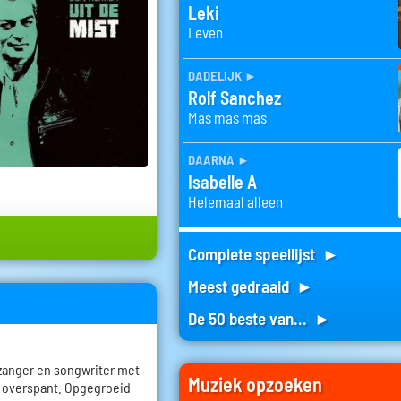
Leki
Leven
dadelijk
►
Rolf Sanchez
Mas mas mas
daarna
►
Isabelle A
Helemaal alleen
Complete speellijst ►
Meest gedraaid ►
De 50 beste van... ►
 zanger en songwriter met
Muziek opzoeken
a overspant. Opgegroeid