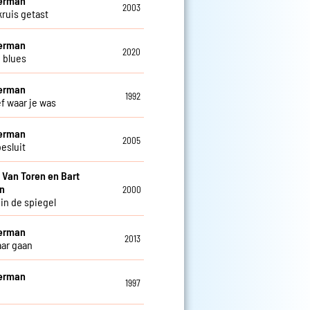
Herman
2003
kruis getast
Herman
2020
 blues
Herman
1992
ef waar je was
Herman
2005
esluit
i Van Toren en Bart
n
2000
 in de spiegel
Herman
2013
aar gaan
Herman
1997