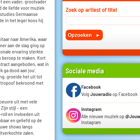
t een vader, grootvader
d de liefde voor muziek
Zoek op artiest of titel
n studies Germaanse
e in het leger koos hij
gitaar naar Amerika, waar
iner aan de slag ging op
ionale ervaring sterkte
jn beroep te maken. Kort
ntract aangeboden, wat in
Sociale media
Ik ga dood aan jou'.
, groeide het uit tot
etropool' bekroond met
Facebook
Volg
Jouwradio
op Facebook
oeuvre uit met vele
ijn stijl – een
Instagram
-roll en invloeden uit
Alle nieuwe muziek op
@Jouw
baar en geliefd op de
Instagram
ieuwe shows langs
itverkochte zalen.