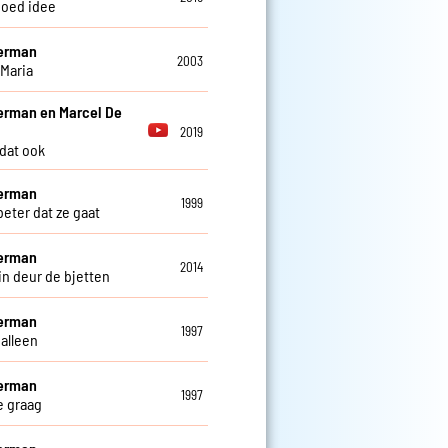
oed idee
Herman
2003
 Maria
erman en Marcel De
2019
 dat ook
Herman
1999
beter dat ze gaat
Herman
2014
in deur de bjetten
Herman
1997
 alleen
Herman
1997
je graag