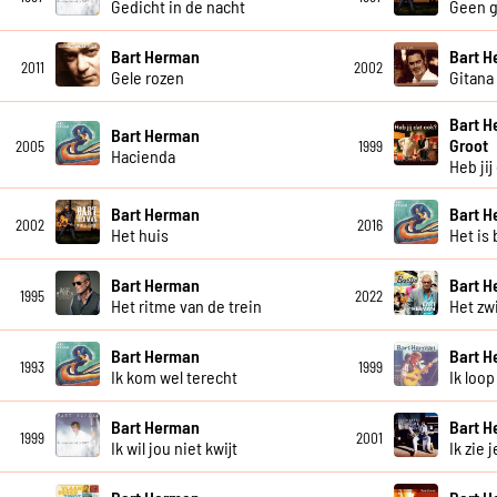
Gedicht in de nacht
Geen g
Bart Herman
Bart 
2011
2002
Gele rozen
Gitana
Bart H
Bart Herman
Groot
2005
1999
Hacienda
Heb jij
Bart Herman
Bart 
2002
2016
Het huis
Het is 
Bart Herman
Bart 
1995
2022
Het ritme van de trein
Het zw
Bart Herman
Bart 
1993
1999
Ik kom wel terecht
Ik loop
Bart Herman
Bart 
1999
2001
Ik wil jou niet kwijt
Ik zie 