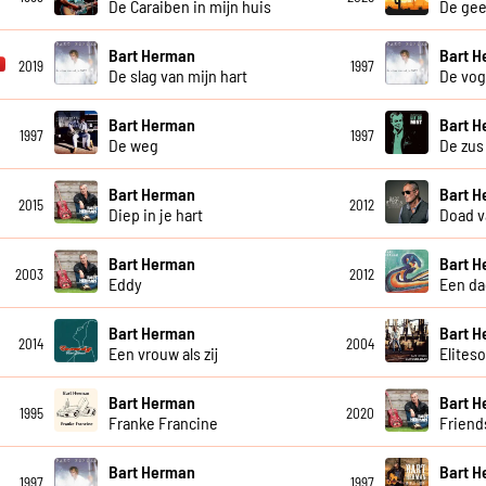
De Caraiben in mijn huis
De gee
Bart Herman
Bart 
2019
1997
De slag van mijn hart
De vog
Bart Herman
Bart 
1997
1997
De weg
De zus
Bart Herman
Bart 
2015
2012
Diep in je hart
Doad v
Bart Herman
Bart 
2003
2012
Eddy
Een da
Bart Herman
Bart 
2014
2004
Een vrouw als zij
Eliteso
Bart Herman
Bart 
1995
2020
Franke Francine
Friend
Bart Herman
Bart 
1997
1997