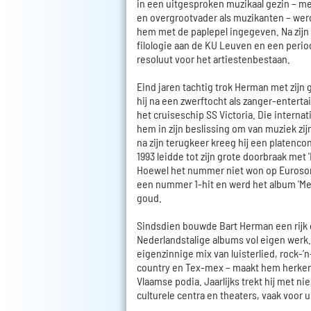
in een uitgesproken muzikaal gezin – me
en overgrootvader als muzikanten – wer
hem met de paplepel ingegeven. Na zij
filologie aan de KU Leuven en een period
resoluut voor het artiestenbestaan.
Eind jaren tachtig trok Herman met zijn 
hij na een zwerftocht als zanger-enterta
het cruiseschip SS Victoria. Die internat
hem in zijn beslissing om van muziek zi
na zijn terugkeer kreeg hij een platenco
1993 leidde tot zijn grote doorbraak met '
Hoewel het nummer niet won op Eurosong
een nummer 1-hit en werd het album 'M
goud.
Sindsdien bouwde Bart Herman een rijk 
Nederlandstalige albums vol eigen werk. Z
eigenzinnige mix van luisterlied, rock-’n
country en Tex-mex – maakt hem herken
Vlaamse podia. Jaarlijks trekt hij met n
culturele centra en theaters, vaak voor u