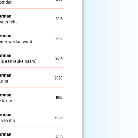
 omdat
Herman
2018
weerlicht
Herman
2012
 weer wakker wordt
Herman
2014
 (is een leuke naam)
Herman
2020
Lena
Herman
1997
 la gare
Herman
2002
f van mij
Herman
2016