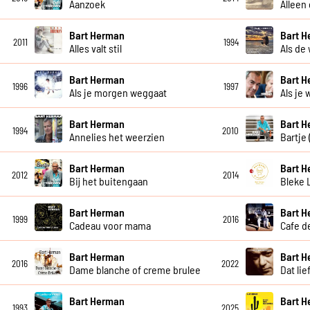
Aanzoek
Alleen
Bart Herman
Bart 
2011
1994
Alles valt stil
Als de 
Bart Herman
Bart 
1996
1997
Als je morgen weggaat
Als je
Bart Herman
Bart 
1994
2010
Annelies het weerzien
Bartje
Bart Herman
Bart 
2012
2014
Bij het buitengaan
Bleke 
Bart Herman
Bart 
1999
2016
Cadeau voor mama
Cafe de
Bart Herman
Bart 
2016
2022
Dame blanche of creme brulee
Dat lie
Bart Herman
Bart 
1993
2025