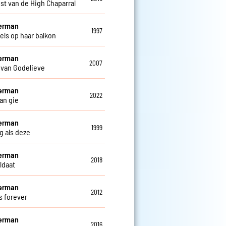
st van de High Chaparral
Herman
1997
els op haar balkon
Herman
2007
 van Godelieve
Herman
2022
an gie
Herman
1999
g als deze
Herman
2018
ldaat
Herman
2012
s forever
Herman
2016