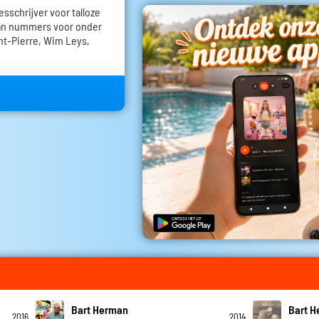
esschrijver voor talloze
aan nummers voor onder
int-Pierre, Wim Leys,
Bart Herman
Bart 
2016
2014