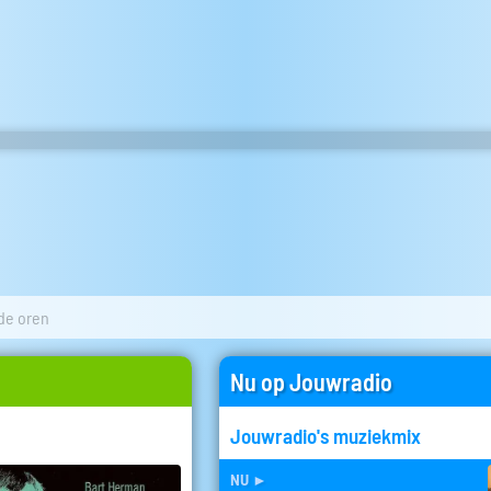
de oren
Nu op Jouwradio
Jouwradio's muziekmix
nu
►