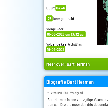
Duurt
03:46
75
keer gedraaid
Vorige keer:
01-06-2026 om 13:32 uur
Volgende keer
:
(schatting)
19-09-2026
Meer over:
Bart Herman
Biografie Bart Herman
* 14 februari 1959 (Wevelgem)
Bart Herman is een veelzijdige Vlaamse
een carrière die meer dan drie decenni