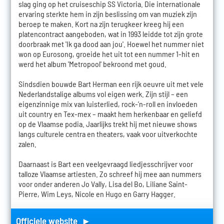
slag ging op het cruiseschip SS Victoria. Die internationale
ervaring sterkte hem in zijn beslissing om van muziek zijn
beroep te maken. Kort na zijn terugkeer kreeg hij een
platencontract aangeboden, wat in 1993 leidde tot zijn grote
doorbraak met 'Ik ga dood aan jou'. Hoewel het nummer niet
won op Eurosong, groeide het uit tot een nummer 1-hit en
werd het album 'Metropool' bekroond met goud.
Sindsdien bouwde Bart Herman een rijk oeuvre uit met vele
Nederlandstalige albums vol eigen werk. Zijn stijl – een
eigenzinnige mix van luisterlied, rock-’n-roll en invloeden
uit country en Tex-mex – maakt hem herkenbaar en geliefd
op de Vlaamse podia. Jaarlijks trekt hij met nieuwe shows
langs culturele centra en theaters, vaak voor uitverkochte
zalen.
Daarnaast is Bart een veelgevraagd liedjesschrijver voor
talloze Vlaamse artiesten. Zo schreef hij mee aan nummers
voor onder anderen Jo Vally, Lisa del Bo, Liliane Saint-
Pierre, Wim Leys, Nicole en Hugo en Garry Hagger.
Officiele website ►