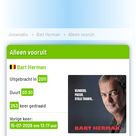
Jouwradio
Bart Herman
Alleen vooruit
Alleen vooruit
Bart Herman
Uitgebracht in
2011
Duurt
03:51
253
keer gedraaid
Vorige keer:
15-07-2026 om 13:17 uur