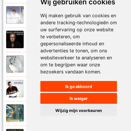
Wij gebruiken cookies
Bart Herman
Wij maken gebruik van cookies en
1997
Vertrouwelijk
andere tracking-technologieën om
uw surfervaring op onze website
te verbeteren, om
Bart Herman
2020
Victoria
gepersonaliseerde inhoud en
advertenties te tonen, om ons
websiteverkeer te analyseren en
Bart Herman
om te begrijpen waar onze
2019
Vlinder in de sneeuw
bezoekers vandaan komen.
Bart Herman
Ik ga akkoord
2010
Vlinders passie stille tranen
Ik weiger
Bart Herman
Wijzig mijn voorkeuren
2007
Vogelvrij vannacht