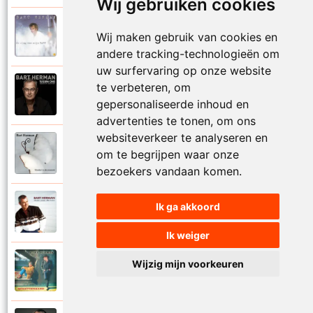
Wij gebruiken cookies
Bart Herman
Wij maken gebruik van cookies en
1997
Vertrouwelijk
andere tracking-technologieën om
uw surfervaring op onze website
te verbeteren, om
Bart Herman
2020
Victoria
gepersonaliseerde inhoud en
advertenties te tonen, om ons
websiteverkeer te analyseren en
Bart Herman
om te begrijpen waar onze
2019
Vlinder in de sneeuw
bezoekers vandaan komen.
Bart Herman
Ik ga akkoord
2010
Vlinders passie stille tranen
Ik weiger
Bart Herman
Wijzig mijn voorkeuren
2007
Vogelvrij vannacht