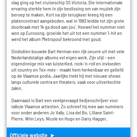
slag ging op het cruiseschip SS Victoria. Die internationale
ervaring sterkte hem in zijn beslissing om van muziek zijn
beroep te maken. Kort na zijn terugkeer kreeg hij een
platencontract aangeboden, wat in 1993 leidde tot zijn grote
doorbraak met 'Ik ga dood aan jou'. Hoewel het nummer niet
won op Eurosong, groeide het uit tot een nummer 1-hit en
werd het album 'Metropool' bekroond met goud.
Sindsdien bouwde Bart Herman een rijk oeuvre uit met vele
Nederlandstalige albums vol eigen werk. Zijn stijl – een
eigenzinnige mix van luisterlied, rock-’n-roll en invloeden
uit country en Tex-mex – maakt hem herkenbaar en geliefd
op de Vlaamse podia. Jaarlijks trekt hij met nieuwe shows
langs culturele centra en theaters, vaak voor uitverkochte
zalen.
Daarnaast is Bart een veelgevraagd liedjesschrijver voor
talloze Vlaamse artiesten. Zo schreef hij mee aan nummers
voor onder anderen Jo Vally, Lisa del Bo, Liliane Saint-
Pierre, Wim Leys, Nicole en Hugo en Garry Hagger.
Officiele website ►