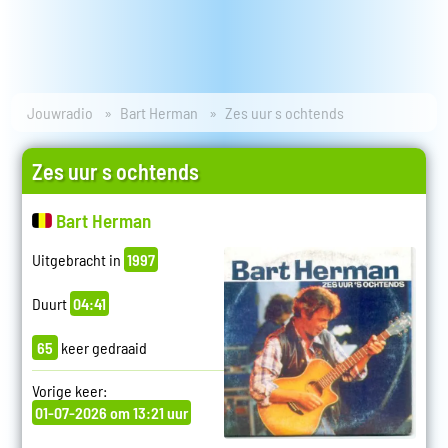
Jouwradio
Bart Herman
Zes uur s ochtends
Zes uur s ochtends
Bart Herman
Uitgebracht in
1997
Duurt
04:41
65
keer gedraaid
Vorige keer:
01-07-2026 om 13:21 uur